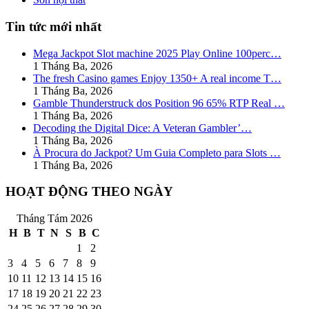
Tin tức mới nhất
Mega Jackpot Slot machine 2025 Play Online 100perc…
1 Tháng Ba, 2026
The fresh Casino games Enjoy 1350+ A real income T…
1 Tháng Ba, 2026
Gamble Thunderstruck dos Position 96 65% RTP Real …
1 Tháng Ba, 2026
Decoding the Digital Dice: A Veteran Gambler’…
1 Tháng Ba, 2026
À Procura do Jackpot? Um Guia Completo para Slots …
1 Tháng Ba, 2026
HOẠT ĐỘNG THEO NGÀY
Tháng Tám 2026
H
B
T
N
S
B
C
1
2
3
4
5
6
7
8
9
10
11
12
13
14
15
16
17
18
19
20
21
22
23
24
25
26
27
28
29
30