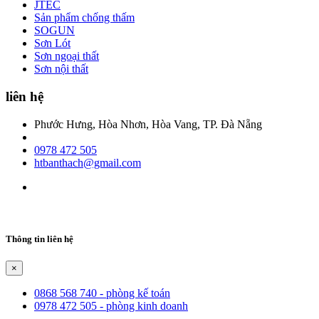
JTEC
Sản phẩm chống thấm
SOGUN
Sơn Lót
Sơn ngoại thất
Sơn nội thất
liên hệ
Phước Hưng, Hòa Nhơn, Hòa Vang, TP. Đà Nẵng
0978 472 505
htbanthach@gmail.com
Thông tin liên hệ
×
0868 568 740 - phòng kế toán
0978 472 505 - phòng kinh doanh