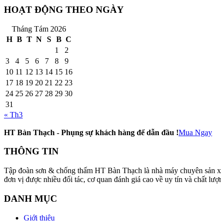
HOẠT ĐỘNG THEO NGÀY
Tháng Tám 2026
H
B
T
N
S
B
C
1
2
3
4
5
6
7
8
9
10
11
12
13
14
15
16
17
18
19
20
21
22
23
24
25
26
27
28
29
30
31
« Th3
HT Bàn Thạch - Phụng sự khách hàng để dẫn đầu !
Mua Ngay
THÔNG TIN
Tập đoàn sơn & chống thấm HT Bàn Thạch là nhà máy chuyên sản xuất v
đơn vị được nhiều đối tác, cơ quan đánh giá cao về uy tín và chất
DANH MỤC
Giới thiệu