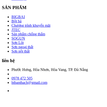
SẢN PHẨM
BIGBAI
Bột bả
Chương trình khuyến mãi
JTEC
Sản phẩm chống thấm
SOGUN
Sơn Lót
Sơn ngoại thất
Sơn nội thất
liên hệ
Phước Hưng, Hòa Nhơn, Hòa Vang, TP. Đà Nẵng
0978 472 505
htbanthach@gmail.com