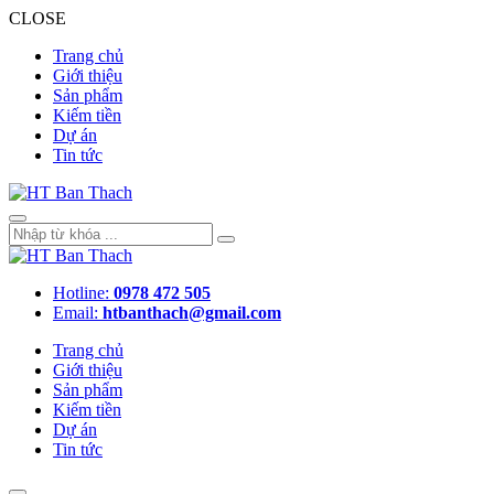
CLOSE
Trang chủ
Giới thiệu
Sản phẩm
Kiếm tiền
Dự án
Tin tức
Hotline:
0978 472 505
Email:
htbanthach@gmail.com
Trang chủ
Giới thiệu
Sản phẩm
Kiếm tiền
Dự án
Tin tức