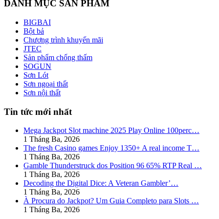
DANH MỤC SẢN PHẨM
BIGBAI
Bột bả
Chương trình khuyến mãi
JTEC
Sản phẩm chống thấm
SOGUN
Sơn Lót
Sơn ngoại thất
Sơn nội thất
Tin tức mới nhất
Mega Jackpot Slot machine 2025 Play Online 100perc…
1 Tháng Ba, 2026
The fresh Casino games Enjoy 1350+ A real income T…
1 Tháng Ba, 2026
Gamble Thunderstruck dos Position 96 65% RTP Real …
1 Tháng Ba, 2026
Decoding the Digital Dice: A Veteran Gambler’…
1 Tháng Ba, 2026
À Procura do Jackpot? Um Guia Completo para Slots …
1 Tháng Ba, 2026