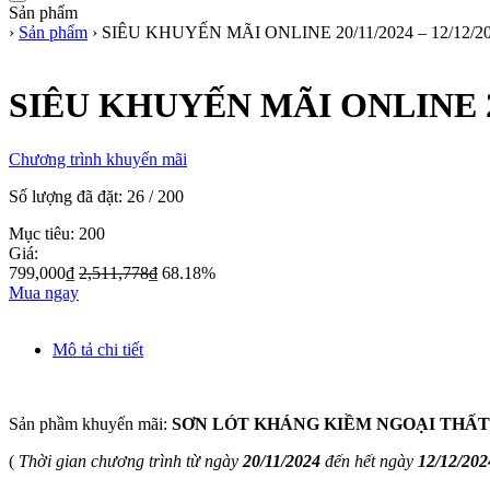
Sản phẩm
›
Sản phẩm
›
SIÊU KHUYẾN MÃI ONLINE 20/11/2024 – 12/12/2
SIÊU KHUYẾN MÃI ONLINE 20/
Chương trình khuyến mãi
Số lượng đã đặt:
26
/
200
Mục tiêu: 200
Giá:
799,000₫
2,511,778₫
68.18%
Mua ngay
Mô tả chi tiết
Sản phầm khuyến mãi:
SƠN LÓT KHÁNG KIỀM NGOẠI THẤT
(
Thời gian chương trình từ ngày
20/11/2024
đến hết ngày
12/12/202