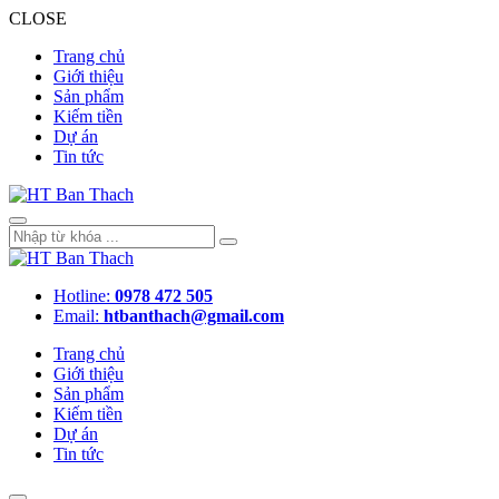
CLOSE
Trang chủ
Giới thiệu
Sản phẩm
Kiếm tiền
Dự án
Tin tức
Hotline:
0978 472 505
Email:
htbanthach@gmail.com
Trang chủ
Giới thiệu
Sản phẩm
Kiếm tiền
Dự án
Tin tức