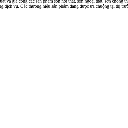
à gia công các sản phẩm sơn nội thất, sơn ngoại thất, sơn chống thấm
 lượng dịch vụ. Các thương hiệu sản phẩm đang được ưa chuộng tại th