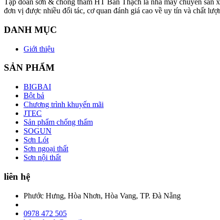
Tập đoàn sơn & chống thấm HT Bàn Thạch là nhà máy chuyên sản xuất v
đơn vị được nhiều đối tác, cơ quan đánh giá cao về uy tín và chất
DANH MỤC
Giới thiệu
SẢN PHẨM
BIGBAI
Bột bả
Chương trình khuyến mãi
JTEC
Sản phẩm chống thấm
SOGUN
Sơn Lót
Sơn ngoại thất
Sơn nội thất
liên hệ
Phước Hưng, Hòa Nhơn, Hòa Vang, TP. Đà Nẵng
0978 472 505