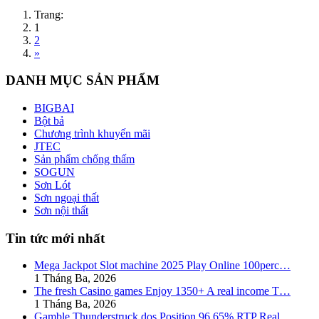
Trang:
1
2
»
DANH MỤC SẢN PHẨM
BIGBAI
Bột bả
Chương trình khuyến mãi
JTEC
Sản phẩm chống thấm
SOGUN
Sơn Lót
Sơn ngoại thất
Sơn nội thất
Tin tức mới nhất
Mega Jackpot Slot machine 2025 Play Online 100perc…
1 Tháng Ba, 2026
The fresh Casino games Enjoy 1350+ A real income T…
1 Tháng Ba, 2026
Gamble Thunderstruck dos Position 96 65% RTP Real …