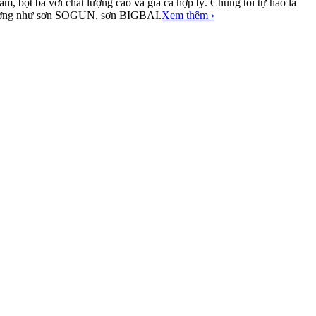
, bột bả với chất lượng cao và giá cả hợp lý. Chúng tôi tự hào là
ị trường như sơn SOGUN, sơn BIGBAI.
Xem thêm ›