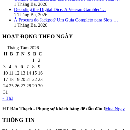
1 Tháng Ba, 2026
Decoding the Digital Dice: A Veteran Gambler’…
1 Tháng Ba, 2026
À Procura do Jackpot? Um Guia Completo para Slots …
1 Tháng Ba, 2026
HOẠT ĐỘNG THEO NGÀY
Tháng Tám 2026
H
B
T
N
S
B
C
1
2
3
4
5
6
7
8
9
10
11
12
13
14
15
16
17
18
19
20
21
22
23
24
25
26
27
28
29
30
31
« Th3
HT Bàn Thạch - Phụng sự khách hàng để dẫn đầu !
Mua Ngay
THÔNG TIN