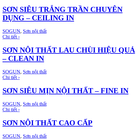
SƠN SIÊU TRẮNG TRẦN CHUYÊN
DỤNG – CEILING IN
SOGUN
,
Sơn nội thất
Chi tiết ›
SƠN NỘI THẤT LAU CHÙI HIỆU QUẢ
– CLEAN IN
SOGUN
,
Sơn nội thất
Chi tiết ›
SƠN SIÊU MỊN NỘI THẤT – FINE IN
SOGUN
,
Sơn nội thất
Chi tiết ›
SƠN NỘI THẤT CAO CẤP
SOGUN
,
Sơn nội thất