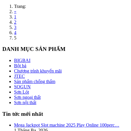
Trang:
«
1
2
3
4
5
DANH MỤC SẢN PHẨM
BIGBAI
Bột bả
Chương trình khuyến mãi
JTEC
Sản phẩm chống thấm
SOGUN
Sơn Lót
Sơn ngoại thất
Sơn nội thất
Tin tức mới nhất
Mega Jackpot Slot machine 2025 Play Online 100perc…
1 Tháng Ba, 2026