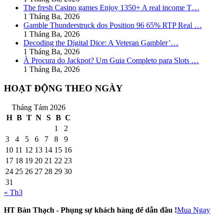
The fresh Casino games Enjoy 1350+ A real income T…
1 Tháng Ba, 2026
Gamble Thunderstruck dos Position 96 65% RTP Real …
1 Tháng Ba, 2026
Decoding the Digital Dice: A Veteran Gambler’…
1 Tháng Ba, 2026
À Procura do Jackpot? Um Guia Completo para Slots …
1 Tháng Ba, 2026
HOẠT ĐỘNG THEO NGÀY
Tháng Tám 2026
H
B
T
N
S
B
C
1
2
3
4
5
6
7
8
9
10
11
12
13
14
15
16
17
18
19
20
21
22
23
24
25
26
27
28
29
30
31
« Th3
HT Bàn Thạch - Phụng sự khách hàng để dẫn đầu !
Mua Ngay