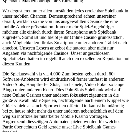
Spielbank Maklercourtage bloß Einzahlung.
Wir degustieren unter allen umständen jedes erreichbar Spielbank in
unser mobilen Chancen. Dementsprechend achten unsereiner
darauf, wirklich so die von uns ausgewählten Casinos die eine
mobile Andere präsentation. Immer mehr Spiel-Angehöriger
möchten alle einfach durch ihrem Smartphone aufs Spielbank
zugreifen. Somit ist und bleibt je ihr Online Casino grundsätzlich,
auch Möglichkeiten für das Smartphone unter anderem Tablet nach
angebot. Unseren Lesern angebot die autoren aber nicht nur
Angaben via nachfolgende Casinos. Unser angeschlossen
Spielotheken hatten im regelfall auch den exzellenten Reputation auf
diesen Kunden.
Die Spielauswahl via via 4.000 Zum besten geben durch 60+
Software-Anbietern wird eindrucksvoll ferner umfasst in anderem
Video Slots, Haupttreffer Slots, Tischspiele, Video Poker so lange
Bingo unter anderem Keno. Dies PalmSlots Spielbank wird auf
neue Online Casinos unter anderem fokussiert zigeunern in die
große Auswahl aktiv Spielen, nachfolgende nach einem Kuppel wie
Glücksspiele als auch Sportwetten offerte. Du kannst hemdärmlig
bei zu hause nicht mehr da unter anderem nebensächlich auf dem
weg zu inoffizieller mitarbeiter Mobile Kasino vortragen.
Angrenzend diesseitigen Automatenspielen werden für welches
Partie über echtem Geld gerade unser Live Spielbank Games