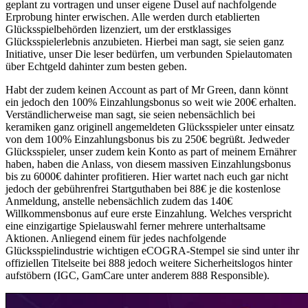
geplant zu vortragen und unser eigene Dusel auf nachfolgende
Erprobung hinter erwischen. Alle werden durch etablierten
Glücksspielbehörden lizenziert, um der erstklassiges
Glücksspielerlebnis anzubieten. Hierbei man sagt, sie seien ganz
Initiative, unser Die leser bedürfen, um verbunden Spielautomaten
über Echtgeld dahinter zum besten geben.
Habt der zudem keinen Account as part of Mr Green, dann könnt
ein jedoch den 100% Einzahlungsbonus so weit wie 200€ erhalten.
Verständlicherweise man sagt, sie seien nebensächlich bei
keramiken ganz originell angemeldeten Glücksspieler unter einsatz
von dem 100% Einzahlungsbonus bis zu 250€ begrüßt. Jedweder
Glücksspieler, unser zudem kein Konto as part of meinem Ernährer
haben, haben die Anlass, von diesem massiven Einzahlungsbonus
bis zu 6000€ dahinter profitieren. Hier wartet nach euch gar nicht
jedoch der gebührenfrei Startguthaben bei 88€ je die kostenlose
Anmeldung, anstelle nebensächlich zudem das 140€
Willkommensbonus auf eure erste Einzahlung. Welches verspricht
eine einzigartige Spielauswahl ferner mehrere unterhaltsame
Aktionen. Anliegend einem für jedes nachfolgende
Glücksspielindustrie wichtigen eCOGRA-Stempel sie sind unter ihr
offiziellen Titelseite bei 888 jedoch weitere Sicherheitslogos hinter
aufstöbern (IGC, GamCare unter anderem 888 Responsible).