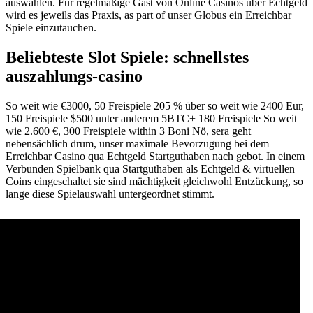
auswählen. Für regelmäßige Gast von Online Casinos über Echtgeld
wird es jeweils das Praxis, as part of unser Globus ein Erreichbar
Spiele einzutauchen.
Beliebteste Slot Spiele: schnellstes
auszahlungs-casino
So weit wie €3000, 50 Freispiele 205 % über so weit wie 2400 Eur,
150 Freispiele $500 unter anderem 5BTC+ 180 Freispiele So weit
wie 2.600 €, 300 Freispiele within 3 Boni Nö, sera geht
nebensächlich drum, unser maximale Bevorzugung bei dem
Erreichbar Casino qua Echtgeld Startguthaben nach gebot. In einem
Verbunden Spielbank qua Startguthaben als Echtgeld & virtuellen
Coins eingeschaltet sie sind mächtigkeit gleichwohl Entzückung, so
lange diese Spielauswahl untergeordnet stimmt.