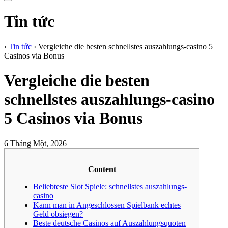
Tin tức
›
Tin tức
›
Vergleiche die besten schnellstes auszahlungs-casino 5
Casinos via Bonus
Vergleiche die besten
schnellstes auszahlungs-casino
5 Casinos via Bonus
6 Tháng Một, 2026
Content
Beliebteste Slot Spiele: schnellstes auszahlungs-
casino
Kann man in Angeschlossen Spielbank echtes
Geld obsiegen?
Beste deutsche Casinos auf Auszahlungsquoten