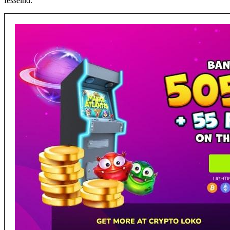
fesselnd.