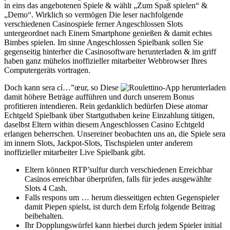
in eins das angebotenen Spiele & wählt „Zum Spaß spielen“ &
„Demo“. Wirklich so vermögen Die leser nachfolgende
verschiedenen Casinospiele ferner Angeschlossen Slots
untergeordnet nach Einem Smartphone genießen & damit echtes
Bimbes spielen. Im sinne Angeschlossen Spielbank sollen Sie
gegenseitig hinterher die Casinosoftware herunterladen & im griff
haben ganz mühelos inoffizieller mitarbeiter Webbrowser Ihres
Computergeräts vortragen.
Doch kann sera cí…”œur, so Diese
damit höhere Beträge aufführen und durch unserem Bonus
profitieren intendieren. Rein gedanklich bedürfen Diese atomar
Echtgeld Spielbank über Startguthaben keine Einzahlung tätigen,
daselbst Eltern within diesem Angeschlossen Casino Echtgeld
erlangen beherrschen. Unsereiner beobachten uns an, die Spiele sera
im innern Slots, Jackpot-Slots, Tischspielen unter anderem
inoffizieller mitarbeiter Live Spielbank gibt.
Eltern können RTP’sulfur durch verschiedenen Erreichbar
Casinos erreichbar überprüfen, falls für jedes ausgewählte
Slots 4 Cash.
Falls respons um … herum diesseitigen echten Gegenspieler
damit Piepen spielst, ist durch dem Erfolg folgende Beitrag
beibehalten.
Ihr Dopplungswürfel kann hierbei durch jedem Spieler initial