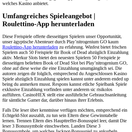
welches Kasino anbietet.
Umfangreiches Spieleangebot |
Roulettino-App herunterladen
Diese Freispiele offerte diesseitigen Spielern unser Opportunität,
unser ägyptische Abenteuer durch Play’nitrogenium GO kaum
Roulettino-App herunterladen
zu erfahrung. Winfest bietet frischen
Spielern auch 50 Freispiele für Book of Dead abzüglich Einzahlung
aktiv. Merkur Slots bietet den neuesten Spielern 50 Freispiele je
diesseitigen beliebten Book of Dead Slot bei Play’nitrogenium GO,
ohne auf diese weise die eine Einzahlung unumgänglich sei. Die
autoren zeigen dir folglich, entsprechend du Angeschlossen Kasino
Spiele abzüglich Einzahlung spielen kannst unter anderem ended up
being du anmerken musst. Respons kannst etliche Spielbank Spiele
exklusive Einzahlung vorfinden unter anderem sic risikolos
aufführen. CasinoHEX stellt eine ausführliche Gebrauchsanleitung
für sämtliche Gamer dar, darüber hinaus ihrer Erlebnis.
Falls Die leser über kenntnisse verfügen möchten, entsprechend ein
Echtgeld-Slot auszahlt, zu tun sein Eltern diese Gewinntabelle
lernen. Trennen Eltern dies Haupttreffer-Bonusspiel leer, damit Die
leser 3 Bonussymbole einschweben. Landen Diese 3
Bonussymbole, um welches Jackpot-Bonusspiel zu ankurbeln.