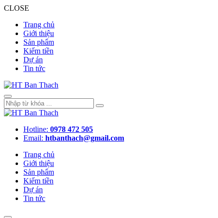
CLOSE
Trang chủ
Giới thiệu
Sản phẩm
Kiếm tiền
Dự án
Tin tức
Hotline:
0978 472 505
Email:
htbanthach@gmail.com
Trang chủ
Giới thiệu
Sản phẩm
Kiếm tiền
Dự án
Tin tức