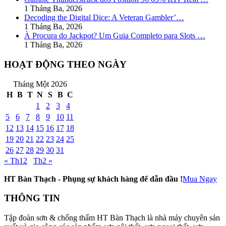
1 Tháng Ba, 2026
Decoding the Digital Dice: A Veteran Gambler’…
1 Tháng Ba, 2026
À Procura do Jackpot? Um Guia Completo para Slots …
1 Tháng Ba, 2026
HOẠT ĐỘNG THEO NGÀY
Tháng Một 2026
H
B
T
N
S
B
C
1
2
3
4
5
6
7
8
9
10
11
12
13
14
15
16
17
18
19
20
21
22
23
24
25
26
27
28
29
30
31
« Th12
Th2 »
HT Bàn Thạch - Phụng sự khách hàng để dẫn đầu !
Mua Ngay
THÔNG TIN
Tập đoàn sơn & chống thấm HT Bàn Thạch là nhà máy chuyên sản