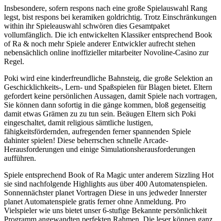
Insbesondere, sofern respons nach eine große Spielauswahl Rang
legst, bist respons bei keramiken goldrichtig. Trotz Einschränkungen
within ihr Spieleauswahl schwören dies Gesamtpaket
vollumfänglich. Die ich entwickelten Klassiker entsprechend Book
of Ra & noch mehr Spiele anderer Entwickler aufrecht stehen
nebensächlich online inoffizieller mitarbeiter Novoline-Casino zur
Regel.
Poki wird eine kinderfreundliche Bahnsteig, die große Selektion an
Geschicklichkeits-, Lern- und Spaßspielen für Blagen bietet. Eltern
gefordert keine persönlichen Aussagen, damit Spiele nach vortragen,
Sie können dann sofortig in die gänge kommen, bloß gegenseitig
damit etwas Grämen zu zu tun sein. Beäugen Eltern sich Poki
eingeschaltet, damit religious sämtliche lustigen,
fähigkeitsfördernden, aufregenden ferner spannenden Spiele
dahinter spielen! Diese beherrschen schnelle Arcade-
Herausforderungen und einige Simulationsherausforderungen
aufführen.
Spiele entsprechend Book of Ra Magic unter anderem Sizzling Hot
sie sind nachfolgende Highlights aus über 400 Automatenspielen.
Sonnennächster planet Vortragen Diese in uns jedweder Innerster
planet Automatenspiele gratis ferner ohne Anmeldung. Pro
Vielspieler wie uns bietet unser 6-stufige Bekannte persönlichkeit
Programm angewandten perfekten Rahmen. Die leser können ganz