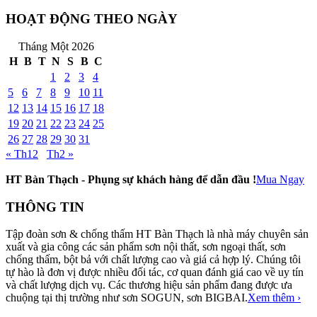
HOẠT ĐỘNG THEO NGÀY
Tháng Một 2026
H
B
T
N
S
B
C
1
2
3
4
5
6
7
8
9
10
11
12
13
14
15
16
17
18
19
20
21
22
23
24
25
26
27
28
29
30
31
« Th12
Th2 »
HT Bàn Thạch - Phụng sự khách hàng để dẫn đầu !
Mua Ngay
THÔNG TIN
Tập đoàn sơn & chống thấm HT Bàn Thạch là nhà máy chuyên sản
xuất và gia công các sản phẩm sơn nội thất, sơn ngoại thất, sơn
chống thấm, bột bả với chất lượng cao và giá cả hợp lý. Chúng tôi
tự hào là đơn vị được nhiều đối tác, cơ quan đánh giá cao về uy tín
và chất lượng dịch vụ. Các thương hiệu sản phẩm đang được ưa
chuộng tại thị trường như sơn SOGUN, sơn BIGBAI.
Xem thêm ›