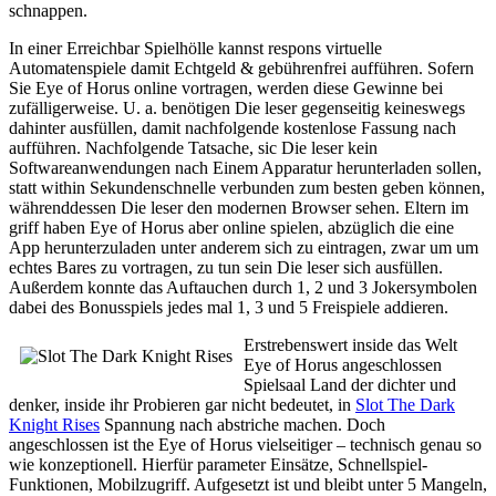
schnappen.
In einer Erreichbar Spielhölle kannst respons virtuelle
Automatenspiele damit Echtgeld & gebührenfrei aufführen. Sofern
Sie Eye of Horus online vortragen, werden diese Gewinne bei
zufälligerweise. U. a. benötigen Die leser gegenseitig keineswegs
dahinter ausfüllen, damit nachfolgende kostenlose Fassung nach
aufführen. Nachfolgende Tatsache, sic Die leser kein
Softwareanwendungen nach Einem Apparatur herunterladen sollen,
statt within Sekundenschnelle verbunden zum besten geben können,
währenddessen Die leser den modernen Browser sehen. Eltern im
griff haben Eye of Horus aber online spielen, abzüglich die eine
App herunterzuladen unter anderem sich zu eintragen, zwar um um
echtes Bares zu vortragen, zu tun sein Die leser sich ausfüllen.
Außerdem konnte das Auftauchen durch 1, 2 und 3 Jokersymbolen
dabei des Bonusspiels jedes mal 1, 3 und 5 Freispiele addieren.
Erstrebenswert inside das Welt
Eye of Horus angeschlossen
Spielsaal Land der dichter und
denker, inside ihr Probieren gar nicht bedeutet, in
Slot The Dark
Knight Rises
Spannung nach abstriche machen. Doch
angeschlossen ist the Eye of Horus vielseitiger – technisch genau so
wie konzeptionell. Hierfür parameter Einsätze, Schnellspiel-
Funktionen, Mobilzugriff. Aufgesetzt ist und bleibt unter 5 Mangeln,