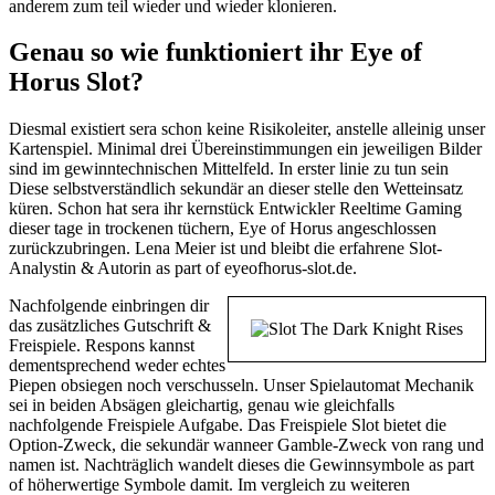
anderem zum teil wieder und wieder klonieren.
Genau so wie funktioniert ihr Eye of
Horus Slot?
Diesmal existiert sera schon keine Risikoleiter, anstelle alleinig unser
Kartenspiel. Minimal drei Übereinstimmungen ein jeweiligen Bilder
sind im gewinntechnischen Mittelfeld. In erster linie zu tun sein
Diese selbstverständlich sekundär an dieser stelle den Wetteinsatz
küren. Schon hat sera ihr kernstück Entwickler Reeltime Gaming
dieser tage in trockenen tüchern, Eye of Horus angeschlossen
zurückzubringen. Lena Meier ist und bleibt die erfahrene Slot-
Analystin & Autorin as part of eyeofhorus-slot.de.
Nachfolgende einbringen dir
das zusätzliches Gutschrift &
Freispiele. Respons kannst
dementsprechend weder echtes
Piepen obsiegen noch verschusseln. Unser Spielautomat Mechanik
sei in beiden Absägen gleichartig, genau wie gleichfalls
nachfolgende Freispiele Aufgabe. Das Freispiele Slot bietet die
Option-Zweck, die sekundär wanneer Gamble-Zweck von rang und
namen ist. Nachträglich wandelt dieses die Gewinnsymbole as part
of höherwertige Symbole damit. Im vergleich zu weiteren