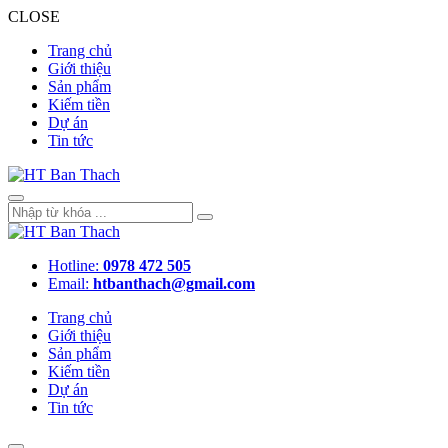
CLOSE
Trang chủ
Giới thiệu
Sản phẩm
Kiếm tiền
Dự án
Tin tức
Hotline:
0978 472 505
Email:
htbanthach@gmail.com
Trang chủ
Giới thiệu
Sản phẩm
Kiếm tiền
Dự án
Tin tức