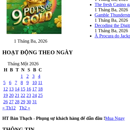
The fresh Casino 
1 Tháng Ba, 2026
Gamble Thunderstr
1 Tháng Ba, 2026
Decoding the Digi
1 Tháng Ba, 2026
À Procura do Jack
1 Tháng Ba, 2026
HOẠT ĐỘNG THEO NGÀY
Tháng Một 2026
H
B
T
N
S
B
C
1
2
3
4
5
6
7
8
9
10
11
12
13
14
15
16
17
18
19
20
21
22
23
24
25
26
27
28
29
30
31
« Th12
Th2 »
HT Bàn Thạch - Phụng sự khách hàng để dẫn đầu !
Mua Ngay
THÔNG TIN