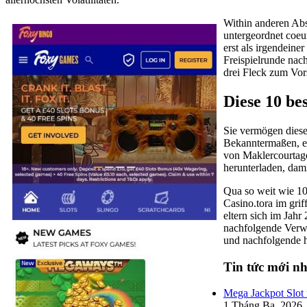
Within anderen Abs
untergeordnet coeur
erst als irgendein
Freispielrunde nac
drei Fleck zum Vors
Diese 10 be
Sie vermögen diese
Bekanntermaßen, ei
von Maklercourtage
herunterladen, dam
Qua so weit wie 10
Casino.tora im grif
eltern sich im Jah
nachfolgende Verwe
und nachfolgende 
Tin tức mới nh
Mega Jackpot Slot
1 Tháng Ba, 2026