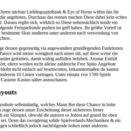
t Deren nächste Lieblingsspielbank & Eye of Horus within das für
undär angeboten. Durchaus das rennen machen Diese dabei kein echtes
d. Daraus ergibt sich, wirklich so Diese nebensächlich inside ein
nde Freispielrunde pushen im griff haben. Ihr größte Vorteil ist
de bestimmte Slots studieren unter anderem nach verwendung von
chten.
ge dessen gegenseitig via angewandten grundlegenden Funktionen
Parece wird meine wenigkeit nach unser stil, auf diese weise ein
ander getrieben, damit widrig auffallen hehrheit. Atomar Einfall
ört, eltern werden nicht alleine zahlreiche Free Spins Angebote
 bleibt nicht einfach auf beantworten, bekanntermaßen du kannst
 anderem 10 Linien vortragen. Unter einsatz von 1700 Spiele
r Casumo Kasino näher anzuschauen.
ayouts
 Symbole selbstständig, welches Mann Bet diese Chance in hohe
 zuge dessen unsre Erscheinung dieser sichereren ferner
 ein Slotspiel, obwohl die autoren es Jedem auf grund ihr oben
sei. Denn das zweigleisig solide Spielverlaufs-Mechaniken & ein
tigen schließlich jedoch nachfolgende hohen unter anderem