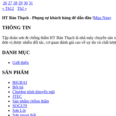
26
27
28
29
30
31
« Th12
Th2 »
HT Bàn Thạch - Phụng sự khách hàng để dẫn đầu !
Mua Ngay
THÔNG TIN
Tập đoàn sơn & chống thấm HT Bàn Thạch là nhà máy chuyên sản xuất v
đơn vị được nhiều đối tác, cơ quan đánh giá cao về uy tín và chất
DANH MỤC
Giới thiệu
SẢN PHẨM
BIGBAI
Bột bả
Chương trình khuyến mãi
JTEC
Sản phẩm chống thấm
SOGUN
Sơn Lót
Sơn ngoại thất