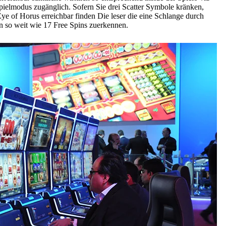
Spielmodus zugänglich. Sofern Sie drei Scatter Symbole kränken,
ye of Horus erreichbar finden Die leser die eine Schlange durch
n so weit wie 17 Free Spins zuerkennen.