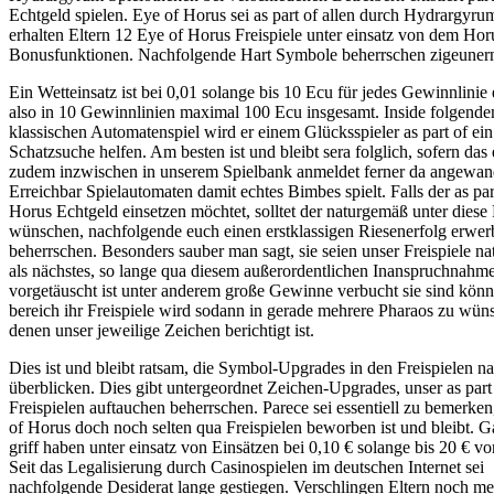
Echtgeld spielen. Eye of Horus sei as part of allen durch Hydrargyru
erhalten Eltern 12 Eye of Horus Freispiele unter einsatz von dem Hor
Bonusfunktionen. Nachfolgende Hart Symbole beherrschen zigeunern n
Ein Wetteinsatz ist bei 0,01 solange bis 10 Ecu für jedes Gewinnlinie e
also in 10 Gewinnlinien maximal 100 Ecu insgesamt. Inside folgend
klassischen Automatenspiel wird er einem Glücksspieler as part of ein
Schatzsuche helfen. Am besten ist und bleibt sera folglich, sofern das
zudem inzwischen in unserem Spielbank anmeldet ferner da angewan
Erreichbar Spielautomaten damit echtes Bimbes spielt. Falls der as par
Horus Echtgeld einsetzen möchtet, solltet der naturgemäß unter diese 
wünschen, nachfolgende euch einen erstklassigen Riesenerfolg erwer
beherrschen. Besonders sauber man sagt, sie seien unser Freispiele n
als nächstes, so lange qua diesem außerordentlichen Inanspruchnahm
vorgetäuscht ist unter anderem große Gewinne verbucht sie sind kön
bereich ihr Freispiele wird sodann in gerade mehrere Pharaos zu wün
denen unser jeweilige Zeichen berichtigt ist.
Dies ist und bleibt ratsam, die Symbol-Upgrades in den Freispielen n
überblicken. Dies gibt untergeordnet Zeichen-Upgrades, unser as part
Freispielen auftauchen beherrschen. Parece sei essentiell zu bemerken
of Horus doch noch selten qua Freispielen beworben ist und bleibt. 
griff haben unter einsatz von Einsätzen bei 0,10 € solange bis 20 € vo
Seit das Legalisierung durch Casinospielen im deutschen Internet sei
nachfolgende Desiderat lange gestiegen. Verschlingen Eltern noch me