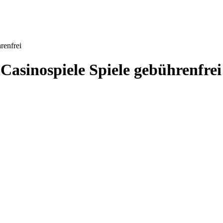
renfrei
-Casinospiele Spiele gebührenfrei