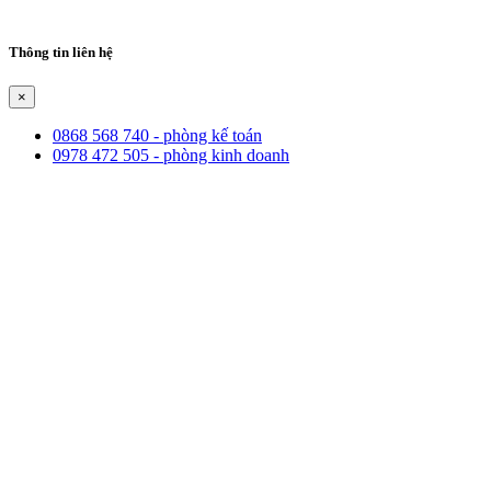
Thông tin liên hệ
×
0868 568 740 - phòng kế toán
0978 472 505 - phòng kinh doanh