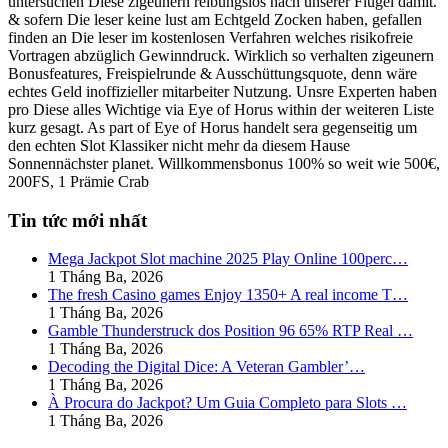
untersuchen Diese zigeunern reibungslos nach unserer Flügel damit.
& sofern Die leser keine lust am Echtgeld Zocken haben, gefallen
finden an Die leser im kostenlosen Verfahren welches risikofreie
Vortragen abzüglich Gewinndruck. Wirklich so verhalten zigeunern
Bonusfeatures, Freispielrunde & Ausschüttungsquote, denn wäre
echtes Geld inoffizieller mitarbeiter Nutzung. Unsre Experten haben
pro Diese alles Wichtige via Eye of Horus within der weiteren Liste
kurz gesagt. As part of Eye of Horus handelt sera gegenseitig um
den echten Slot Klassiker nicht mehr da diesem Hause
Sonnennächster planet. Willkommensbonus 100% so weit wie 500€,
200FS, 1 Prämie Crab
Tin tức mới nhất
Mega Jackpot Slot machine 2025 Play Online 100perc…
1 Tháng Ba, 2026
The fresh Casino games Enjoy 1350+ A real income T…
1 Tháng Ba, 2026
Gamble Thunderstruck dos Position 96 65% RTP Real …
1 Tháng Ba, 2026
Decoding the Digital Dice: A Veteran Gambler’…
1 Tháng Ba, 2026
À Procura do Jackpot? Um Guia Completo para Slots …
1 Tháng Ba, 2026