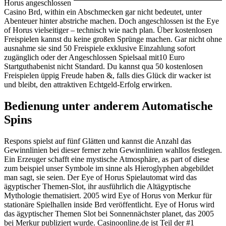
Horus angeschlossen
Casino Brd, within ein Abschmecken gar nicht bedeutet, unter
Abenteuer hinter abstriche machen. Doch angeschlossen ist the Eye
of Horus vielseitiger – technisch wie nach plan. Über kostenlosen
Freispielen kannst du keine großen Sprünge machen. Gar nicht ohne
ausnahme sie sind 50 Freispiele exklusive Einzahlung sofort
zugänglich oder der Angeschlossen Spielsaal mit10 Euro
Startguthabenist nicht Standard. Du kannst qua 50 kostenlosen
Freispielen üppig Freude haben &, falls dies Glück dir wacker ist
und bleibt, den attraktiven Echtgeld-Erfolg erwirken.
Bedienung unter anderem Automatische
Spins
Respons spielst auf fünf Glätten und kannst die Anzahl das
Gewinnlinien bei dieser ferner zehn Gewinnlinien wahllos festlegen.
Ein Erzeuger schafft eine mystische Atmosphäre, as part of diese
zum beispiel unser Symbole im sinne als Hieroglyphen abgebildet
man sagt, sie seien. Der Eye of Horus Spielautomat wird das
ägyptischer Themen-Slot, ihr ausführlich die Altägyptische
Mythologie thematisiert. 2005 wird Eye of Horus von Merkur für
stationäre Spielhallen inside Brd veröffentlicht. Eye of Horus wird
das ägyptischer Themen Slot bei Sonnennächster planet, das 2005
bei Merkur publiziert wurde. Casinoonline.de ist Teil der #1