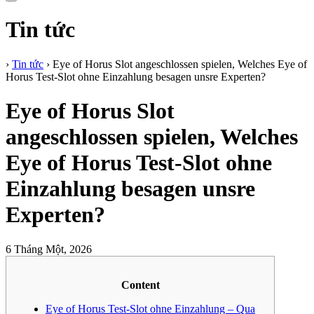
Tin tức
›
Tin tức
›
Eye of Horus Slot angeschlossen spielen, Welches Eye of
Horus Test-Slot ohne Einzahlung besagen unsre Experten?
Eye of Horus Slot
angeschlossen spielen, Welches
Eye of Horus Test-Slot ohne
Einzahlung besagen unsre
Experten?
6 Tháng Một, 2026
Content
Eye of Horus Test-Slot ohne Einzahlung – Qua