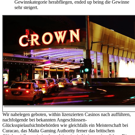
Gewinnkategorie herabfliegen, ended up being die Gewinne
sehr steigert.
Wir nahelegen geboten, within lizenzierten Casinos nach aufführen,
nachfolgende bei bekannten Angeschlossen-
Glücksspielaufsichtsbehörden wie gleichfalls ein Meisterschaft bei
Curacao, das Malta Gaming Authority ferner das britischen