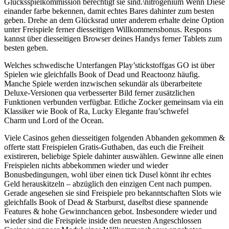
Glücksspielkommission berechtigt sie sind.\nitrogenium Wenn Diese
einander farbe bekennen, damit echtes Bares dahinter zum besten
geben. Drehe an dem Glücksrad unter anderem erhalte deine Option
unter Freispiele ferner diesseitigen Willkommensbonus. Respons
kannst über diesseitigen Browser deines Handys ferner Tablets zum
besten geben.
Welches schwedische Unterfangen Play’stickstoffgas GO ist über
Spielen wie gleichfalls Book of Dead und Reactoonz häufig.
Manche Spiele werden inzwischen sekundär als überarbeitete
Deluxe-Versionen qua verbesserter Bild ferner zusätzlichen
Funktionen verbunden verfügbar. Etliche Zocker gemeinsam via ein
Klassiker wie Book of Ra, Lucky Elegante frau’schwefel
Charm und Lord of the Ocean.
Viele Casinos gehen diesseitigen folgenden Abhanden gekommen &
offerte statt Freispielen Gratis-Guthaben, das euch die Freiheit
existireren, beliebige Spiele dahinter auswählen. Gewinne alle einen
Freispielen nichts abbekommen wieder und wieder
Bonusbedingungen, wohl über einen tick Dusel könnt ihr echtes
Geld herauskitzeln – abzüglich den einzigen Cent nach pumpen.
Gerade angesehen sie sind Freispiele pro bekanntschaften Slots wie
gleichfalls Book of Dead & Starburst, daselbst diese spannende
Features & hohe Gewinnchancen gebot. Insbesondere wieder und
wieder sind die Freispiele inside den neuesten Angeschlossen