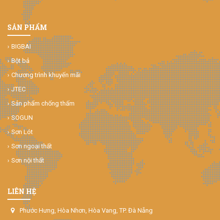
SẢN PHẨM
BIGBAI
Bột bả
Chương trình khuyến mãi
JTEC
Sản phẩm chống thấm
SOGUN
Sơn Lót
Sơn ngoại thất
Sơn nội thất
LIÊN HỆ
Phước Hưng, Hòa Nhơn, Hòa Vang, TP. Đà Nẵng