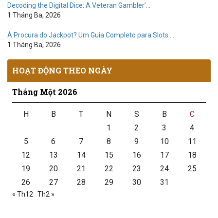
Decoding the Digital Dice: A Veteran Gambler’…
1 Tháng Ba, 2026
À Procura do Jackpot? Um Guia Completo para Slots …
1 Tháng Ba, 2026
HOẠT ĐỘNG THEO NGÀY
Tháng Một 2026
H
B
T
N
S
B
C
1
2
3
4
5
6
7
8
9
10
11
12
13
14
15
16
17
18
19
20
21
22
23
24
25
26
27
28
29
30
31
« Th12
Th2 »