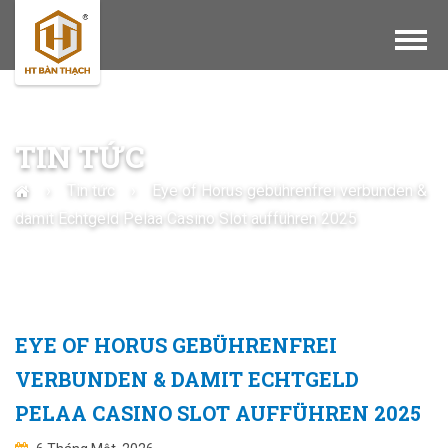
CLOSE
Trang chủ
Giới thiệu
Sản phẩm
TIN TỨC
Kiếm tiền
›
Tin tức
›
Eye of Horus gebührenfrei verbunden &
Dự án
damit Echtgeld Pelaa Casino Slot aufführen 2025
Tin tức
EYE OF HORUS GEBÜHRENFREI
VERBUNDEN & DAMIT ECHTGELD
PELAA CASINO SLOT AUFFÜHREN 2025