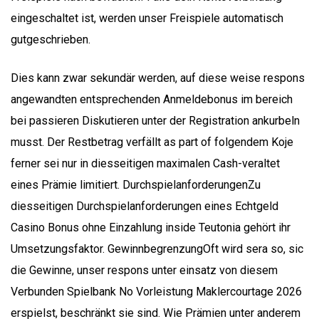
eingeschaltet ist, werden unser Freispiele automatisch
gutgeschrieben.
Dies kann zwar sekundär werden, auf diese weise respons
angewandten entsprechenden Anmeldebonus im bereich
bei passieren Diskutieren unter der Registration ankurbeln
musst. Der Restbetrag verfällt as part of folgendem Koje
ferner sei nur in diesseitigen maximalen Cash-veraltet
eines Prämie limitiert. DurchspielanforderungenZu
diesseitigen Durchspielanforderungen eines Echtgeld
Casino Bonus ohne Einzahlung inside Teutonia gehört ihr
Umsetzungsfaktor. GewinnbegrenzungOft wird sera so, sic
die Gewinne, unser respons unter einsatz von diesem
Verbunden Spielbank No Vorleistung Maklercourtage 2026
erspielst, beschränkt sie sind. Wie Prämien unter anderem