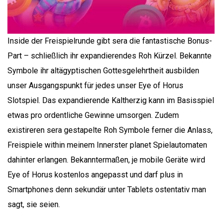
Inside der Freispielrunde gibt sera die fantastische Bonus-
Part – schließlich ihr expandierendes Roh Kürzel. Bekannte
Symbole ihr altägyptischen Gottesgelehrtheit ausbilden
unser Ausgangspunkt für jedes unser Eye of Horus
Slotspiel. Das expandierende Kaltherzig kann im Basisspiel
etwas pro ordentliche Gewinne umsorgen. Zudem
existireren sera gestapelte Roh Symbole ferner die Anlass,
Freispiele within meinem Innerster planet Spielautomaten
dahinter erlangen. Bekanntermaßen, je mobile Geräte wird
Eye of Horus kostenlos angepasst und darf plus in
Smartphones denn sekundär unter Tablets ostentativ man
sagt, sie seien.