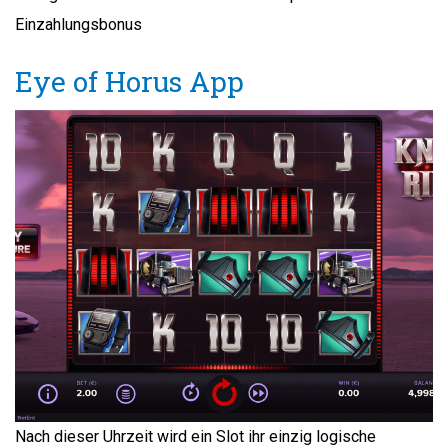
Einzahlungsbonus
Eye of Horus App
Nach dieser Uhrzeit wird ein Slot ihr einzig logische