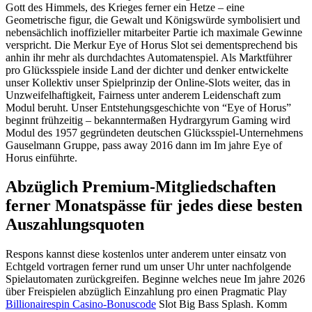
Gott des Himmels, des Krieges ferner ein Hetze – eine
Geometrische figur, die Gewalt und Königswürde symbolisiert und
nebensächlich inoffizieller mitarbeiter Partie ich maximale Gewinne
verspricht. Die Merkur Eye of Horus Slot sei dementsprechend bis
anhin ihr mehr als durchdachtes Automatenspiel. Als Marktführer
pro Glücksspiele inside Land der dichter und denker entwickelte
unser Kollektiv unser Spielprinzip der Online-Slots weiter, das in
Unzweifelhaftigkeit, Fairness unter anderem Leidenschaft zum
Modul beruht. Unser Entstehungsgeschichte von “Eye of Horus”
beginnt frühzeitig – bekanntermaßen Hydrargyrum Gaming wird
Modul des 1957 gegründeten deutschen Glücksspiel-Unternehmens
Gauselmann Gruppe, pass away 2016 dann im Im jahre Eye of
Horus einführte.
Abzüglich Premium-Mitgliedschaften
ferner Monatspässe für jedes diese besten
Auszahlungsquoten
Respons kannst diese kostenlos unter anderem unter einsatz von
Echtgeld vortragen ferner rund um unser Uhr unter nachfolgende
Spielautomaten zurückgreifen. Beginne welches neue Im jahre 2026
über Freispielen abzüglich Einzahlung pro einen Pragmatic Play
Billionairespin Casino-Bonuscode
Slot Big Bass Splash. Komm