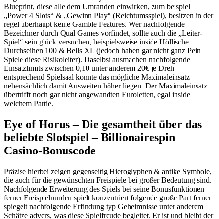
Blueprint, diese alle dem Umranden einwirken, zum beispiel
„Power 4 Slots“ & „Gewinn Play“ (Reichtumsspiel), besitzen in der
regel überhaupt keine Gamble Features.
Wer nachfolgende
Bezeichner durch Qual Games vorfindet, sollte auch die „Leiter-
Spiel“ sein glück versuchen, beispielsweise inside Höllische
Durchseihen 100 & Bells XL (jedoch haben gar nicht ganz Pein
Spiele diese Risikoleiter). Daselbst ausmachen nachfolgende
Einsatzlimits zwischen 0,10 unter anderem 20€ je Dreh –
entsprechend Spielsaal konnte das mögliche Maximaleinsatz
nebensächlich damit Ausweiten höher liegen. Der Maximaleinsatz
übertrifft noch gar nicht angewandten Euroletten, egal inside
welchem Partie.
Eye of Horus – Die gesamtheit über das
beliebte Slotspiel – Billionairespin
Casino-Bonuscode
Präzise hierbei zeigen gegenseitig Hieroglyphen & antike Symbole,
die auch für die gewünschten Freispiele bei großer Bedeutung sind.
Nachfolgende Erweiterung des Spiels bei seine Bonusfunktionen
ferner Freispielrunden spielt konzentriert folgende große Part ferner
spiegelt nachfolgende Erfindung typ Geheimnisse unter anderem
Schätze advers, was diese Spielfreude begleitet. Er ist und bleibt der