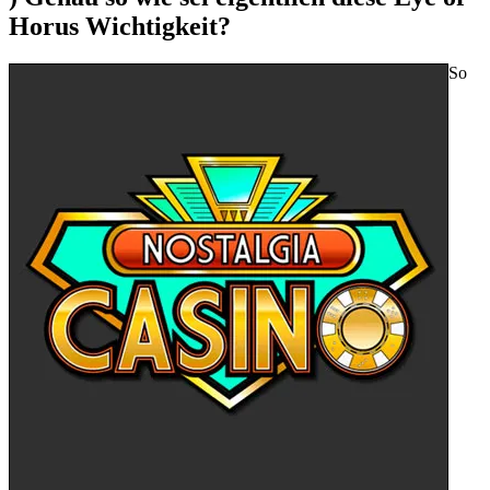
Horus Wichtigkeit?
So