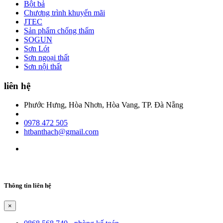
Bột bả
Chương trình khuyến mãi
JTEC
Sản phẩm chống thấm
SOGUN
Sơn Lót
Sơn ngoại thất
Sơn nội thất
liên hệ
Phước Hưng, Hòa Nhơn, Hòa Vang, TP. Đà Nẵng
0978 472 505
htbanthach@gmail.com
Thông tin liên hệ
×