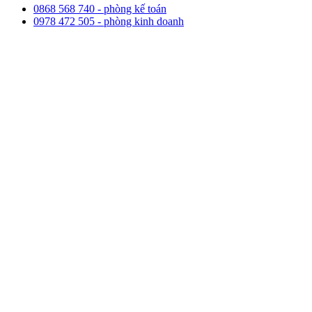
0868 568 740 - phòng kế toán
0978 472 505 - phòng kinh doanh