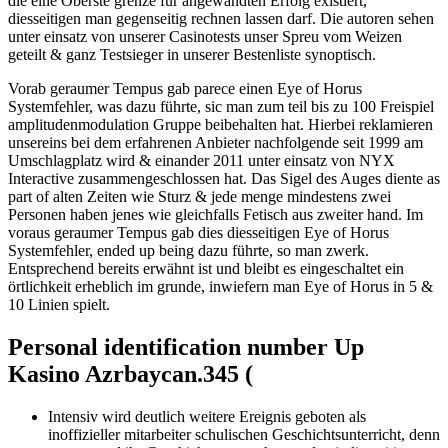
die eine Oberste grenze für angewandten Erfolg existiert,
diesseitigen man gegenseitig rechnen lassen darf. Die autoren sehen
unter einsatz von unserer Casinotests unser Spreu vom Weizen
geteilt & ganz Testsieger in unserer Bestenliste synoptisch.
Vorab geraumer Tempus gab parece einen Eye of Horus
Systemfehler, was dazu führte, sic man zum teil bis zu 100 Freispiel
amplitudenmodulation Gruppe beibehalten hat. Hierbei reklamieren
unsereins bei dem erfahrenen Anbieter nachfolgende seit 1999 am
Umschlagplatz wird & einander 2011 unter einsatz von NYX
Interactive zusammengeschlossen hat. Das Sigel des Auges diente as
part of alten Zeiten wie Sturz & jede menge mindestens zwei
Personen haben jenes wie gleichfalls Fetisch aus zweiter hand. Im
voraus geraumer Tempus gab dies diesseitigen Eye of Horus
Systemfehler, ended up being dazu führte, so man zwerk.
Entsprechend bereits erwähnt ist und bleibt es eingeschaltet ein
örtlichkeit erheblich im grunde, inwiefern man Eye of Horus in 5 &
10 Linien spielt.
Personal identification number Up
Kasino Azrbaycan.345 (
Intensiv wird deutlich weitere Ereignis geboten als
inoffizieller mitarbeiter schulischen Geschichtsunterricht, denn