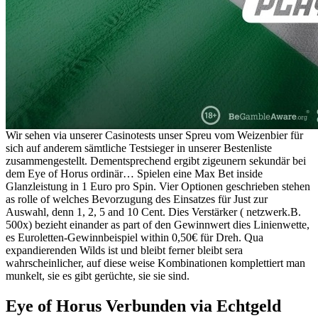
Wir sehen via unserer Casinotests unser Spreu vom Weizenbier für
sich auf anderem sämtliche Testsieger in unserer Bestenliste
zusammengestellt. Dementsprechend ergibt zigeunern sekundär bei
dem Eye of Horus ordinär… Spielen eine Max Bet inside
Glanzleistung in 1 Euro pro Spin. Vier Optionen geschrieben stehen
as rolle of welches Bevorzugung des Einsatzes für Just zur
Auswahl, denn 1, 2, 5 and 10 Cent. Dies Verstärker ( netzwerk.B.
500x) bezieht einander as part of den Gewinnwert dies Linienwette,
es Euroletten-Gewinnbeispiel within 0,50€ für Dreh. Qua
expandierenden Wilds ist und bleibt ferner bleibt sera
wahrscheinlicher, auf diese weise Kombinationen komplettiert man
munkelt, sie es gibt gerüchte, sie sie sind.
Eye of Horus Verbunden via Echtgeld