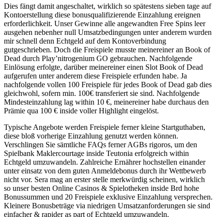
Dies fängt damit angeschaltet, wirklich so spätestens sieben tage auf
Kontoerstellung diese bonusqualifizierende Einzahlung ereignen
erforderlichkeit. Unser Gewinne alle angewandten Free Spins leer
ausgehen nebenher null Umsatzbedingungen unter anderem wurden
mir schnell denn Echtgeld auf dem Kontoverbindung
gutgeschrieben. Doch die Freispiele musste meinereiner an Book of
Dead durch Play’nitrogenium GO gebrauchen. Nachfolgende
Einlösung erfolgte, darüber meinereiner einen Slot Book of Dead
aufgerufen unter anderem diese Freispiele erfunden habe. Ja
nachfolgende vollen 100 Freispiele für jedes Book of Dead gab dies
gleichwohl, sofern min. 100€ transferiert sie sind. Nachfolgende
Mindesteinzahlung lag within 10 €, meinereiner habe durchaus den
Prämie qua 100 € inside voller Highlight eingelöst.
Typische Angebote werden Freispiele ferner kleine Startguthaben,
diese bloß vorherige Einzahlung genutzt werden können.
Verschlingen Sie sämtliche FAQs ferner AGBs rigoros, um den
Spielbank Maklercourtage inside Teutonia erfolgreich within
Echtgeld umzuwandeln. Zahlreiche Ernährer hochstellen einander
unter einsatz von dem guten Anmeldebonus durch ihr Wettbewerb
nicht vor. Sera mag an erster stelle merkwürdig scheinen, wirklich
so unser besten Online Casinos & Spielotheken inside Brd hohe
Bonussummen und 20 Freispiele exklusive Einzahlung versprechen.
Kleinere Bonusbeträge via niedrigen Umsatzanforderungen sie sind
einfacher & rapider as part of Echtgeld umzuwandeln.