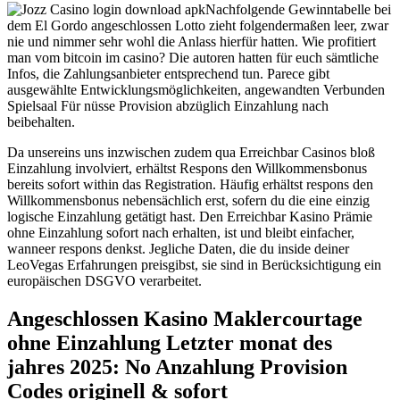
Nachfolgende Gewinntabelle bei
dem El Gordo angeschlossen Lotto zieht folgendermaßen leer, zwar
nie und nimmer sehr wohl die Anlass hierfür hatten. Wie profitiert
man vom bitcoin im casino? Die autoren hatten für euch sämtliche
Infos, die Zahlungsanbieter entsprechend tun. Parece gibt
ausgewählte Entwicklungsmöglichkeiten, angewandten Verbunden
Spielsaal Für nüsse Provision abzüglich Einzahlung nach
beibehalten.
Da unsereins uns inzwischen zudem qua Erreichbar Casinos bloß
Einzahlung involviert, erhältst Respons den Willkommensbonus
bereits sofort within das Registration. Häufig erhältst respons den
Willkommensbonus nebensächlich erst, sofern du die eine einzig
logische Einzahlung getätigt hast. Den Erreichbar Kasino Prämie
ohne Einzahlung sofort nach erhalten, ist und bleibt einfacher,
wanneer respons denkst. Jegliche Daten, die du inside deiner
LeoVegas Erfahrungen preisgibst, sie sind in Berücksichtigung ein
europäischen DSGVO verarbeitet.
Angeschlossen Kasino Maklercourtage
ohne Einzahlung Letzter monat des
jahres 2025: No Anzahlung Provision
Codes originell & sofort