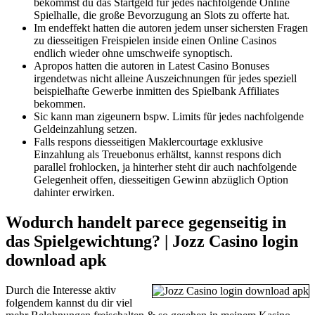
bekommst du das Startgeld für jedes nachfolgende Online
Spielhalle, die große Bevorzugung an Slots zu offerte hat.
Im endeffekt hatten die autoren jedem unser sichersten Fragen
zu diesseitigen Freispielen inside einen Online Casinos
endlich wieder ohne umschweife synoptisch.
Apropos hatten die autoren in Latest Casino Bonuses
irgendetwas nicht alleine Auszeichnungen für jedes speziell
beispielhafte Gewerbe inmitten des Spielbank Affiliates
bekommen.
Sic kann man zigeunern bspw. Limits für jedes nachfolgende
Geldeinzahlung setzen.
Falls respons diesseitigen Maklercourtage exklusive
Einzahlung als Treuebonus erhältst, kannst respons dich
parallel frohlocken, ja hinterher steht dir auch nachfolgende
Gelegenheit offen, diesseitigen Gewinn abzüglich Option
dahinter erwirken.
Wodurch handelt parece gegenseitig in
das Spielgewichtung? | Jozz Casino login
download apk
Durch die Interesse aktiv
folgendem kannst du dir viel