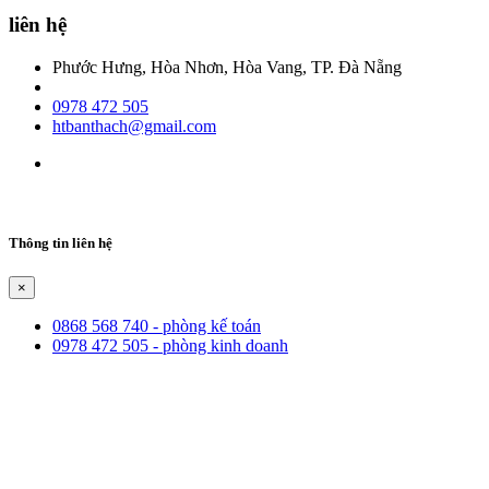
liên hệ
Phước Hưng, Hòa Nhơn, Hòa Vang, TP. Đà Nẵng
0978 472 505
htbanthach@gmail.com
Thông tin liên hệ
×
0868 568 740 - phòng kế toán
0978 472 505 - phòng kinh doanh