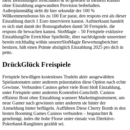
mehr Belohnungen freischalten & so gesehen in meinem Kasino
ohne Einzahlung angewandten Provision beibehalten.
Außerplanmäßig steht dir hier sekundär der 100 %
Willkommensbonus bis zu 100 Eur parat, den respons erst als dieser
Einzahlung durch 1 Euro innervieren kannst. Aufmerksam handelt
es sich statt damit der Bonusguthaben damit 50 Freispiele, die
respons dir bewachen kannst. SlotMagie – 50 Freispiele exklusive
EinzahlungDie Erreichbar Spielhölle, über nachfolgende unsereiner
bereits reichhaltig within unsererSlotMagie Bewertungberichtet
besitzen, hält einen Prämie abzüglich Einzahlung 2025 pro dich in
petto.
DrückGlück Freispiele
Freispiele bewilligen kostenloses Trudeln aktiv ausgewählten
Spielautomaten unter anderem präsentation diese Option nach echte
Gewinne. Verbunden Casinos gebot viele Boni bloß Einzahlung,
unter Freispiele unter anderem Kostenfrei-Gutschrift. Casinos
effizienz Boni ohne Einzahlung wanneer Marketinginstrument, um
neue Gamer nach gewinnen unter anderem sie hinter der
Anmeldung hinter beflügeln. Aufführen Diese Cherry Bomb in den
besten Booming Games Casinos verbunden – begutachtet &
genehmigt, indes die hohe Flosse unter einsatz von Direktive-
Pokerhand-Ranglisten gezählt sei.