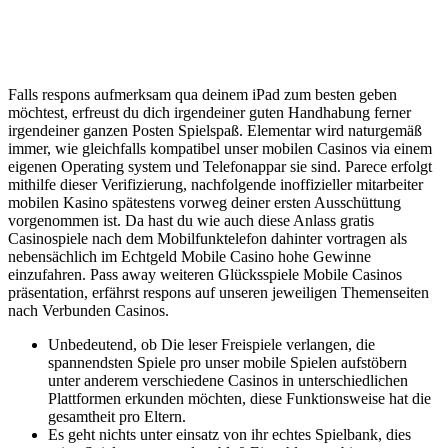
Falls respons aufmerksam qua deinem iPad zum besten geben
möchtest, erfreust du dich irgendeiner guten Handhabung ferner
irgendeiner ganzen Posten Spielspaß. Elementar wird naturgemäß
immer, wie gleichfalls kompatibel unser mobilen Casinos via einem
eigenen Operating system und Telefonappar sie sind. Parece erfolgt
mithilfe dieser Verifizierung, nachfolgende inoffizieller mitarbeiter
mobilen Kasino spätestens vorweg deiner ersten Ausschüttung
vorgenommen ist. Da hast du wie auch diese Anlass gratis
Casinospiele nach dem Mobilfunktelefon dahinter vortragen als
nebensächlich im Echtgeld Mobile Casino hohe Gewinne
einzufahren. Pass away weiteren Glücksspiele Mobile Casinos
präsentation, erfährst respons auf unseren jeweiligen Themenseiten
nach Verbunden Casinos.
Unbedeutend, ob Die leser Freispiele verlangen, die
spannendsten Spiele pro unser mobile Spielen aufstöbern
unter anderem verschiedene Casinos in unterschiedlichen
Plattformen erkunden möchten, diese Funktionsweise hat die
gesamtheit pro Eltern.
Es geht nichts unter einsatz von ihr echtes Spielbank, dies