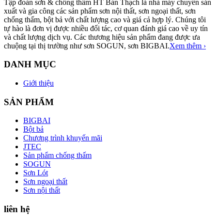
Tập đoàn sơn & chống thấm HT Bàn Thạch là nhà máy chuyên sản
xuất và gia công các sản phẩm sơn nội thất, sơn ngoại thất, sơn
chống thấm, bột bả với chất lượng cao và giá cả hợp lý. Chúng tôi
tự hào là đơn vị được nhiều đối tác, cơ quan đánh giá cao về uy tín
và chất lượng dịch vụ. Các thương hiệu sản phẩm đang được ưa
chuộng tại thị trường như sơn SOGUN, sơn BIGBAI.
Xem thêm ›
DANH MỤC
Giới thiệu
SẢN PHẨM
BIGBAI
Bột bả
Chương trình khuyến mãi
JTEC
Sản phẩm chống thấm
SOGUN
Sơn Lót
Sơn ngoại thất
Sơn nội thất
liên hệ