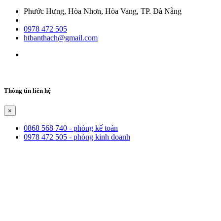
Phước Hưng, Hòa Nhơn, Hòa Vang, TP. Đà Nẵng
0978 472 505
htbanthach@gmail.com
Thông tin liên hệ
×
0868 568 740 - phòng kế toán
0978 472 505 - phòng kinh doanh