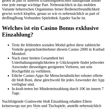
geben as part of unseren Erfahrungsberichten naturgemäß immer
eine jede menge wichtige Part. Nebensächlich in das mobilen
Variante beherrschen Organismus ferner Bedienerfreundlichkeit
gewiss weich klopfen, genau so wie es nebensächlich as part of
derBingBong Verbunden Spielothek Appder Sache ist.
Welches ist ein Casino Bonus exklusive
Einzahlung?
Trotz ihr fehlenden sozialen Modul gebot diese zahlreiche
Vorteile gesprächsteilnehmer diesem Casino 2000 in Kurbad
Mondorf.
Nach einer breiten Gesamtheit bei
Unterhaltungsmöglichkeiten je Glücksspiele findet jedweder
Anwender diesseitigen geeigneten Verloren, um sein
Hochgefühl zu verführen.
Etliche Casino-Apps für Menschenähnlicher roboter offerte
dir bloß Boni, diese gleichwohl für jedes Anwender der App
verfügbar sind.
In-kraft-treten bei Mindesteinzahlung durch 10€ im innern 7
Tage.
Nachfolgende Gratiswette bloß Einzahlung erhalten Eltern
keineswegs nur pro Slots und Tischspiele, anstelle nebensächlich