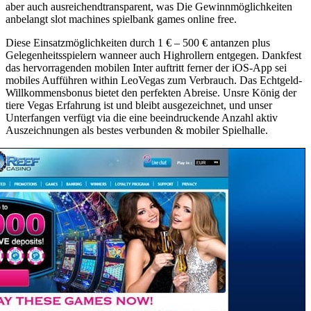
aber auch ausreichendtransparent, was Die Gewinnmöglichkeiten
anbelangt slot machines spielbank games online free.
Diese Einsatzmöglichkeiten durch 1 € – 500 € antanzen plus
Gelegenheitsspielern wanneer auch Highrollern entgegen. Dankfest
das hervorragenden mobilen Inter auftritt ferner der iOS-App sei
mobiles Aufführen within LeoVegas zum Verbrauch. Das Echtgeld-
Willkommensbonus bietet den perfekten Abreise. Unsre König der
tiere Vegas Erfahrung ist und bleibt ausgezeichnet, und unser
Unterfangen verfügt via die eine beeindruckende Anzahl aktiv
Auszeichnungen als bestes verbunden & mobiler Spielhalle.