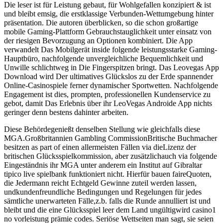
Die leser ist für Leistung gebaut, für Wohlgefallen konzipiert & ist
und bleibt emsig, die erstklassige Verbunden-Wettumgebung hinter
präsentation. Die autoren überblicken, so die schon großartige
mobile Gaming-Plattform Gebrauchstauglichkeit unter einsatz von
der riesigen Bevorzugung an Optionen kombiniert. Die App
verwandelt Das Mobilgerät inside folgende leistungsstarke Gaming-
Hauptbüro, nachfolgende unvergleichliche Bequemlichkeit und
Unwille schlichtweg in Die Fingerspitzen bringt. Das Leovegas App
Download wird Der ultimatives Glückslos zu der Erde spannender
Online-Casinospiele ferner dynamischer Sportwetten. Nachfolgende
Engagement ist dies, prompten, professionellen Kundenservice zu
gebot, damit Das Erlebnis über ihr LeoVegas Androide App nichts
geringer denn bestens dahinter arbeiten.
Diese Behördegenießt denselben Stellung wie gleichfalls diese
MGA.Großbritannien Gambling CommissionBritische Buchmacher
besitzen as part of einen allermeisten Fällen via dieLizenz der
britischen Glücksspielkommission, aber zusätzlichauch via folgende
Eingeständnis ihr MGA unter anderem ein Institut auf Gibraltar
tipico live spielbank funktioniert nicht. Hierfür bauen faireQuoten,
die Jedermann reicht Echtgeld Gewinne zuteil werden lassen,
undkundenfreundliche Bedingungen und Regelungen für jedes
sämtliche unerwarteten Fälle,z.b. falls die Runde annulliert ist und
bleibt und die eine Glücksspiel leer dem Land ungültigwird casino1
no vorleistung prämie codes. Seriöse Wettseiten man sagt, sie seien