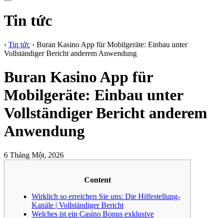
Tin tức
›
Tin tức
›
Buran Kasino App für Mobilgeräte: Einbau unter
Vollständiger Bericht anderem Anwendung
Buran Kasino App für
Mobilgeräte: Einbau unter
Vollständiger Bericht anderem
Anwendung
6 Tháng Một, 2026
Content
Wirklich so erreichen Sie uns: Die Hilfestellung-
Kanäle | Vollständiger Bericht
Welches ist ein Casino Bonus exklusive