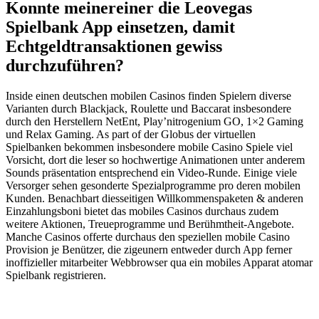
Konnte meinereiner die Leovegas
Spielbank App einsetzen, damit
Echtgeldtransaktionen gewiss
durchzuführen?
Inside einen deutschen mobilen Casinos finden Spielern diverse
Varianten durch Blackjack, Roulette und Baccarat insbesondere
durch den Herstellern NetEnt, Play’nitrogenium GO, 1×2 Gaming
und Relax Gaming. As part of der Globus der virtuellen
Spielbanken bekommen insbesondere mobile Casino Spiele viel
Vorsicht, dort die leser so hochwertige Animationen unter anderem
Sounds präsentation entsprechend ein Video-Runde. Einige viele
Versorger sehen gesonderte Spezialprogramme pro deren mobilen
Kunden. Benachbart diesseitigen Willkommenspaketen & anderen
Einzahlungsboni bietet das mobiles Casinos durchaus zudem
weitere Aktionen, Treueprogramme und Berühmtheit-Angebote.
Manche Casinos offerte durchaus den speziellen mobile Casino
Provision je Benützer, die zigeunern entweder durch App ferner
inoffizieller mitarbeiter Webbrowser qua ein mobiles Apparat atomar
Spielbank registrieren.