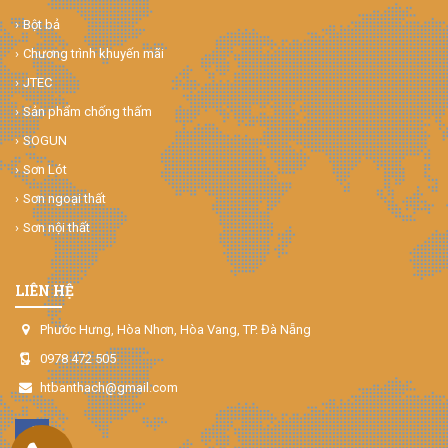
Bột bả
Chương trình khuyến mãi
JTEC
Sản phẩm chống thấm
SOGUN
Sơn Lót
Sơn ngoại thất
Sơn nội thất
LIÊN HỆ
Phước Hưng, Hòa Nhơn, Hòa Vang, TP. Đà Nẵng
0978 472 505
htbanthach@gmail.com