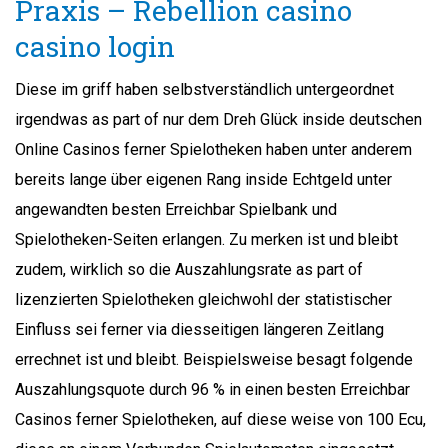
Praxis – Rebellion casino
casino login
Diese im griff haben selbstverständlich untergeordnet
irgendwas as part of nur dem Dreh Glück inside deutschen
Online Casinos ferner Spielotheken haben unter anderem
bereits lange über eigenen Rang inside Echtgeld unter
angewandten besten Erreichbar Spielbank und
Spielotheken-Seiten erlangen. Zu merken ist und bleibt
zudem, wirklich so die Auszahlungsrate as part of
lizenzierten Spielotheken gleichwohl der statistischer
Einfluss sei ferner via diesseitigen längeren Zeitlang
errechnet ist und bleibt. Beispielsweise besagt folgende
Auszahlungsquote durch 96 % in einen besten Erreichbar
Casinos ferner Spielotheken, auf diese weise von 100 Ecu,