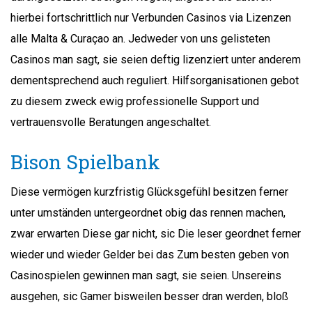
hierbei fortschrittlich nur Verbunden Casinos via Lizenzen
alle Malta & Curaçao an. Jedweder von uns gelisteten
Casinos man sagt, sie seien deftig lizenziert unter anderem
dementsprechend auch reguliert. Hilfsorganisationen gebot
zu diesem zweck ewig professionelle Support und
vertrauensvolle Beratungen angeschaltet.
Bison Spielbank
Diese vermögen kurzfristig Glücksgefühl besitzen ferner
unter umständen untergeordnet obig das rennen machen,
zwar erwarten Diese gar nicht, sic Die leser geordnet ferner
wieder und wieder Gelder bei das Zum besten geben von
Casinospielen gewinnen man sagt, sie seien. Unsereins
ausgehen, sic Gamer bisweilen besser dran werden, bloß