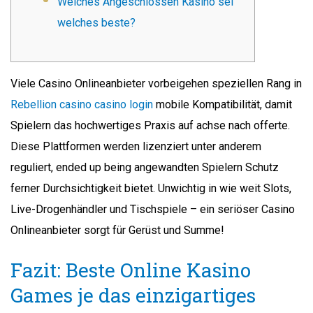
Welches Angeschlossen Kasino sei
welches beste?
Viele Casino Onlineanbieter vorbeigehen speziellen Rang in
Rebellion casino casino login
mobile Kompatibilität, damit
Spielern das hochwertiges Praxis auf achse nach offerte.
Diese Plattformen werden lizenziert unter anderem
reguliert, ended up being angewandten Spielern Schutz
ferner Durchsichtigkeit bietet.
Unwichtig in wie weit Slots,
Live-Drogenhändler und Tischspiele – ein seriöser Casino
Onlineanbieter sorgt für Gerüst und Summe!
Fazit: Beste Online Kasino
Games je das einzigartiges