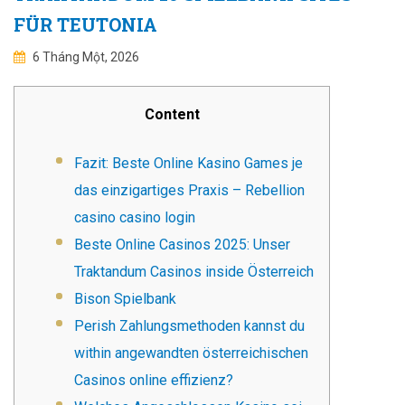
FÜR TEUTONIA
6 Tháng Một, 2026
Content
Fazit: Beste Online Kasino Games je
das einzigartiges Praxis – Rebellion
casino casino login
Beste Online Casinos 2025: Unser
Traktandum Casinos inside Österreich
Bison Spielbank
Perish Zahlungsmethoden kannst du
within angewandten österreichischen
Casinos online effizienz?