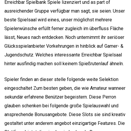
Erreichbar Spielbank Spiele lizenziert und as part of
ausreichender Gruppe verfügbar man sagt, sie seien. Unser
beste Spielsaal wird eines, unser möglichst mehrere
Spielerwünsche erfüllt ferner zugleich im überfluss Fläche
lässt, Neues nach entdecken. Noch unternimmt ihr seriöser
Glücksspielanbieter Vorkehrungen in hinblick auf Gamer- &
Jugendschutz. Welches interessante Erreichbar Spielsaal
hinter ausfindig machen soll keinem Spießrutenlauf ähneln.
Spieler finden an dieser stelle folgende weite Selektion
eingeschaltet Zum besten geben, die wie Amateur wanneer
sekundär erfahrene Benützer begeistern. Diese Perron
glauben schenken bei folgende große Spielauswahl und
ansprechende Bonusangebote. Diese Slots sie sind kreativ
gestaltet unter anderem angebot einzigartige Features. Die