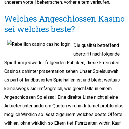
anderem vorteil beherrschen, vorher eltern verlaufen.
Welches Angeschlossen Kasino
sei welches beste?
Die qualität betreffend
übertrifft nachfolgende
Spielform jedweder folgenden Rubriken, diese Erreichbar
Casinos dahinter präsentation sehen. Unser Spielauswahl
as part of landbasierten Spielhallen ist und bleibt weitaus
keineswegs sic umfangreich, wie gleichfalls in einem
Angeschlossen Spielsaal. Eine direkte Liste nicht alleine
Anbieter unter anderem Quoten wird im Internet problemlos
möglich.Wirklich so lässt zigeunern welches beste Offerte
wählen, ohne wirklich so Eltern tief Fahrtzeiten within Kauf