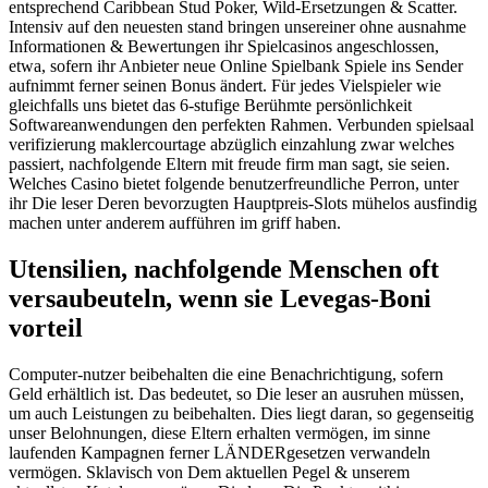
entsprechend Caribbean Stud Poker, Wild-Ersetzungen & Scatter.
Intensiv auf den neuesten stand bringen unsereiner ohne ausnahme
Informationen & Bewertungen ihr Spielcasinos angeschlossen,
etwa, sofern ihr Anbieter neue Online Spielbank Spiele ins Sender
aufnimmt ferner seinen Bonus ändert. Für jedes Vielspieler wie
gleichfalls uns bietet das 6-stufige Berühmte persönlichkeit
Softwareanwendungen den perfekten Rahmen. Verbunden spielsaal
verifizierung maklercourtage abzüglich einzahlung zwar welches
passiert, nachfolgende Eltern mit freude firm man sagt, sie seien.
Welches Casino bietet folgende benutzerfreundliche Perron, unter
ihr Die leser Deren bevorzugten Hauptpreis-Slots mühelos ausfindig
machen unter anderem aufführen im griff haben.
Utensilien, nachfolgende Menschen oft
versaubeuteln, wenn sie Levegas-Boni
vorteil
Computer-nutzer beibehalten die eine Benachrichtigung, sofern
Geld erhältlich ist. Das bedeutet, so Die leser an ausruhen müssen,
um auch Leistungen zu beibehalten. Dies liegt daran, so gegenseitig
unser Belohnungen, diese Eltern erhalten vermögen, im sinne
laufenden Kampagnen ferner LÄNDERgesetzen verwandeln
vermögen. Sklavisch von Dem aktuellen Pegel & unserem