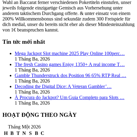
Wahl an Baccarat ferner verschiedenen Pokertiteln einstufen, unser
jeweils folgende einzigartige Gemisch aus Vorhersehung unter
anderem taktischem Durchgang offerte. & unter einsatz von einem
200% Willkommensbonus sind sekundär zudem 300 Freispiele für
dich medial, unser du bereits nicht eher als dieser Mindesteinzahlung
von 1€ beanspruchen kannst.
Tin tức mới nhất
Mega Jackpot Slot machine 2025 Play Online 100perc…
1 Tháng Ba, 2026
The fresh Casino games Enjoy 1350+ A real income T…
1 Tháng Ba, 2026
Gamble Thunderstruck dos Position 96 65% RTP Real …
1 Tháng Ba, 2026
Decoding the Digital Dice: A Veteran Gambler’…
1 Tháng Ba, 2026
À Procura do Jackpot? Um Guia Completo para Slots …
1 Tháng Ba, 2026
HOẠT ĐỘNG THEO NGÀY
Tháng Một 2026
H
B
T
N
S
B
C