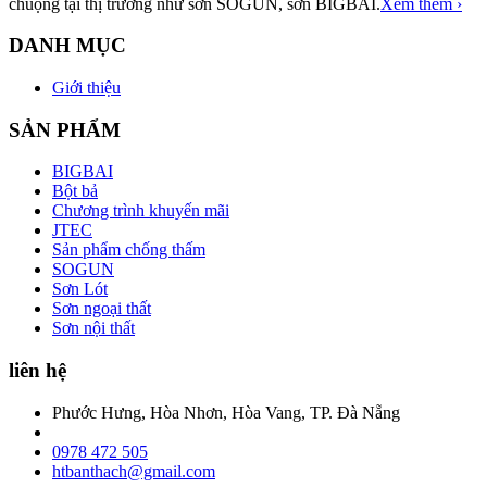
chuộng tại thị trường như sơn SOGUN, sơn BIGBAI.
Xem thêm ›
DANH MỤC
Giới thiệu
SẢN PHẨM
BIGBAI
Bột bả
Chương trình khuyến mãi
JTEC
Sản phẩm chống thấm
SOGUN
Sơn Lót
Sơn ngoại thất
Sơn nội thất
liên hệ
Phước Hưng, Hòa Nhơn, Hòa Vang, TP. Đà Nẵng
0978 472 505
htbanthach@gmail.com