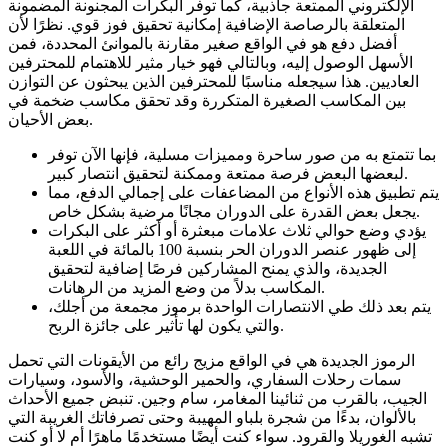
الإلكتروني الممتعة جاذبية، كما توفر البكرات المجنونة المضمونة
المتعلقة بالرصاصة الإضافية إمكانية تحقيق فوز قوي. نظرًا لأن
أفضل دفع هو في الواقع صغير مقارنة بالموانئ المحددة، فمن
الأسهل الوصول إليه، وبالتالي فهو خيار مثير للاهتمام للمحترفين
العاديين. هذا سيجعله مناسبًا للمحترفين الذين يبحثون عن التوازن
بين المكاسب الصغيرة المتكررة وقد تحقق مكاسب ضخمة في
بعض الأحيان.
بما تتمتع به من صور ساحرة ومميزات مسلية، فإنها الآن توفر
لبعضها البعض فرصة ممتعة وممكنة لتحقيق انتصار كبير.
يتم تطبيق هذه الأنواع من المضاعفات على إجمالي الدفع، مما
يجعل بعض القدرة على الدوران مجانًا مرضية بشكل خاص.
يؤدي وضع حوالي ثلاث علامات مبعثرة أو أكثر على البكرات
إلى ظهور عنصر الدوران الحر بنسبة 100 بالمائة في اللعبة
الجديدة، والذي يمنح المشاركين فرصًا إضافية لتحقيق
المكاسب بدلاً من وضع المزيد من الرهانات.
يتم بعد ذلك طي الانتصارات الواحدة برموز مجمعة من أجلك،
والتي يكون لها تأثير على جائزة الربح.
الرموز الجديدة هي في الواقع مزيج رائع من الأيقونات التي تحمل
سمات رحلات السفاري، والحمير الوحشية، والأسود، وسيارات
الجيب، بالقرب من ثنائينا المغامر، سام وجين. تنبض جميع الأحداث
بالألوان، بدءًا من شجرة بلباو المهيبة وحتى تصرفاتك الغريبة التي
تشبه الغوريلا والقرود. سواء كنت أيضًا مستخدمًا ماهرًا أم لا أو كنت