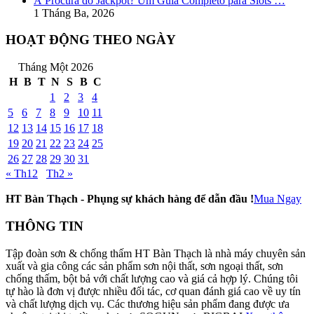
À Procura do Jackpot? Um Guia Completo para Slots …
1 Tháng Ba, 2026
HOẠT ĐỘNG THEO NGÀY
Tháng Một 2026
H
B
T
N
S
B
C
1
2
3
4
5
6
7
8
9
10
11
12
13
14
15
16
17
18
19
20
21
22
23
24
25
26
27
28
29
30
31
« Th12
Th2 »
HT Bàn Thạch - Phụng sự khách hàng để dẫn đầu !
Mua Ngay
THÔNG TIN
Tập đoàn sơn & chống thấm HT Bàn Thạch là nhà máy chuyên sản
xuất và gia công các sản phẩm sơn nội thất, sơn ngoại thất, sơn
chống thấm, bột bả với chất lượng cao và giá cả hợp lý. Chúng tôi
tự hào là đơn vị được nhiều đối tác, cơ quan đánh giá cao về uy tín
và chất lượng dịch vụ. Các thương hiệu sản phẩm đang được ưa