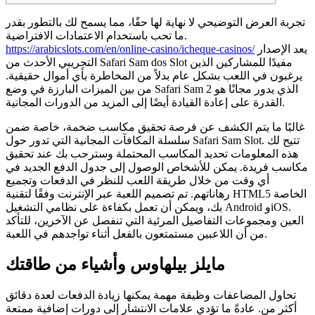
تجربة العرض التوضيحي لا نهاية لها حقًا، مما يسمح لك بالتطور بقدر
ما تحب باستخدام الاعتمادات الافتراضية.
يعد الإصدار
https://arabicslots.com/en/online-casino/icheque-casinos/
التجريبي الأحدث من Safari Sam dos Slot مفيدًا للمشاركين الذين
يرغبون في اللعب بشكل عام بدلاً من المخاطرة بأي أموال حقيقية.
من بين الميزات البارزة في وضع Safari Sam 2 الذي يدور مجانًا هو
القدرة على إعادة القيادة أيضًا إلى المزيد من الدورات المجانية.
غالبًا ما يتم الكشف عن فرصة تحقيق مكاسب ضخمة، خاصة ضمن
سلسلة المكافآت المجانية التي تدور حول Safari Sam Slot. تتيح لك
هذه المعلومات تحديد المكاسب المحتملة وسترحب بك عند تحقيق
مكاسب فريدة. يمكن للأشخاص الوصول إلى جدول الدفع الجديد في
أي وقت من خلال طريقة اللعب للنظر في الدفعات وتجميع
رهاناتهم. تم تصميم اللعبة عبر الإنترنت وفقًا لتقنية HTML5 الخاصة
بك، ويمكن أن تعمل بكفاءة على نظامي التشغيل Android وiOS.
العين ومجموعات التفاصيل المرئية التي تنفصل عن الآخرين، للتأكد
من أن اللاعبين مستمتعون بالفعل أثناء تواجدهم في اللعبة.
مايلز بيلهاوس وأشياء من طاقتك
تحاول المضاعفات وظيفة مهمة يمكنها زيادة الدفعات لعدة دقائق
أكثر من. عادةً ما تؤدي علامات الانتشار إلى دورات إضافية ممتعة