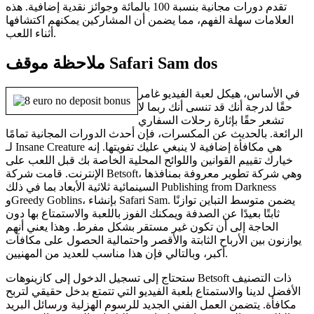
تقدم دورات مجانية بنسبة 100 بالمائة وجوائز نقدية إضافية. هذه
العلامات سهلة الفهم، مما يضمن أن المشاركين يمكنهم اكتشافها
أثناء اللعب.
ملاحظة موقف Safari Sam dos
في الأساس، هيكل لعبة الفيديو غامر
حقًا لدرجة أنك قد تنسى أنك ربما لا
تشعر حقًا بإثارة رحلات السفاري
الرائعة. بالحديث عن المكسرات، فإن أحدث الدورات المجانية تمامًا
لـ Insane Creature هي مكافأة إضافية لا ينبغي عليك تفويتها. إنه
خيارك تقييم القوانين واللوائح المحلية الخاصة بك قبل اللعب على
الإنترنت. قامت شركة Betsoft، وهي شركة تطوير معروفة بمنافذها
السينمائية ثلاثية الأبعاد بما في ذلك Publishing from Darkness
وGreedy Goblins، بإنشاء Safari Sam. يضمن متوسط ​​التباين توازنًا
ثابتًا بعيدًا عن الصدفة ويمكنك الفوز باللعبة والاستمتاع بها دون
الحاجة إلى أن تكون غير مستقر بشكل مفرط. وهذا يعني أنهم
يوازنون بين الأرباح الثابتة والأقصر واحتمالية الحصول على مكافآت
أكبر، وبالتالي فإن هذا مناسب للعديد من المهنيين.
ستحتاج إلى تسجيل الدخول إلى كازينوهات Betsoft ذات التصنيف
الأفضل لدينا والاستمتاع بلعبة الفيديو التي تتمتع بدخل حقيقي لتربح
مكافأة. يتضمن العمل الفني الجديد للرسوم الهزلية ورسائل البريد