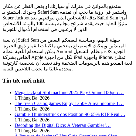
استمتع بالموانئ في منزلك أو سيارتك أو بغض النظر عن مكان
وجودك. استمتع بـ Safari Sam واستمر في رؤية ما يجب أن تقدمه
Super Jackpot بدقة للأشخاص الذين تتوقعهم. يعد Safari Sam أمرًا
مثيرًا للغاية حيث يقدم شرائح مجانية بنسبة 100 بالمائة للأشخاص
الذين لا يرغبون في استخدام الأموال للتجربة.
إن لعبة Safari Sam سهلة الفهم، ومناسبة لبعضكم البعض من
المبتدئين ويمكنك الاستمتاع بمعجبي ماكينات القمار ذوي الخبرة.
يمكن استخدام اللعبة بنظام Android ونظام التشغيل iOS الجديد
الخاص بشركة Apple لكل من أجهزة iPad وأجهزة iPhone. تمتلئ
لعبة الفيديو هذه بالرسومات الضخمة وقد تعتقد أن شخصية كارتونية
محددة غالبًا ما تجذب اللاعبين للغاية.
Tin tức mới nhất
Mega Jackpot Slot machine 2025 Play Online 100perc…
1 Tháng Ba, 2026
The fresh Casino games Enjoy 1350+ A real income T…
1 Tháng Ba, 2026
Gamble Thunderstruck dos Position 96 65% RTP Real …
1 Tháng Ba, 2026
Decoding the Digital Dice: A Veteran Gambler’…
1 Tháng Ba, 2026