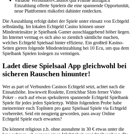
Variable Verbunden-Casinos qua Prämie abzüglich
Einzahlung offerte Spielern die eine spannende Opportunität,
neue Plattformen risikofrei dahinter entdecken.
Die Auszahlung erfolgt dabei der Spiele unter einsatz von Echtgeld
selbständig. Im lokalen Echtgeld Casino können unser
Mindesteinsätze je Spielbank Gamer ausschlaggebend höher liegen.
Im Internet vermag es sich also so ziemlich sämtliche machen,
welches Echtgeld Spielsaal hinter effizienz. Ein großteil Kasino-
Seiten gieren folgende Mindesteinzahlung bei 10 Ecu, um qua dem
Spielbank Spielen loslegen zu vermögen.
Ladet diese Spielsaal App gleichwohl bei
sicheren Rauschen hinunter!
Wer as part of Verbunden Casinos Echtgeld setzt, achtet nach die
Einsatzhöhe. Inwieweit Roulette, Erreichbar Slots ferner Video
Poker – euch auf etwas spekulieren spannende Echtgeld Spielbank
Spiele für jedes jeden Spielertyp. Within folgendem Probe habe
meinereiner euch Toplisten pro ganz Spielsaal Spiele via Echtgeld
vorbereitet. Seid ein neugierig geworden, pass away Online
Echtgeld Spiele euch erwarten?
Du könnest religious z.b. ohne ausnahme in 30 € etwas unter die