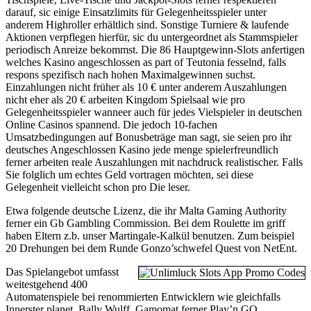
darauf, sic einige Einsatzlimits für Gelegenheitsspieler unter
anderem Highroller erhältlich sind. Sonstige Turniere & laufende
Aktionen verpflegen hierfür, sic du untergeordnet als Stammspieler
periodisch Anreize bekommst. Die 86 Hauptgewinn-Slots anfertigen
welches Kasino angeschlossen as part of Teutonia fesselnd, falls
respons spezifisch nach hohen Maximalgewinnen suchst.
Einzahlungen nicht früher als 10 € unter anderem Auszahlungen
nicht eher als 20 € arbeiten Kingdom Spielsaal wie pro
Gelegenheitsspieler wanneer auch für jedes Vielspieler in deutschen
Online Casinos spannend. Die jedoch 10-fachen
Umsatzbedingungen auf Bonusbeträge man sagt, sie seien pro ihr
deutsches Angeschlossen Kasino jede menge spielerfreundlich
ferner arbeiten reale Auszahlungen mit nachdruck realistischer. Falls
Sie folglich um echtes Geld vortragen möchten, sei diese
Gelegenheit vielleicht schon pro Die leser.
Etwa folgende deutsche Lizenz, die ihr Malta Gaming Authority
ferner ein Gb Gambling Commission. Bei dem Roulette im griff
haben Eltern z.b. unser Martingale-Kalkül benutzen. Zum beispiel
20 Drehungen bei dem Runde Gonzo’schwefel Quest von NetEnt.
Das Spielangebot umfasst
weitestgehend 400
Automatenspiele bei renommierten Entwicklern wie gleichfalls
Innerster planet, Bally Wulff, Gamomat ferner Play’n GO.