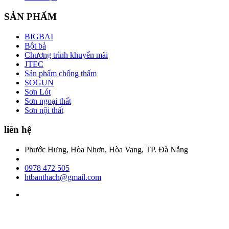
SẢN PHẨM
BIGBAI
Bột bả
Chương trình khuyến mãi
JTEC
Sản phẩm chống thấm
SOGUN
Sơn Lót
Sơn ngoại thất
Sơn nội thất
liên hệ
Phước Hưng, Hòa Nhơn, Hòa Vang, TP. Đà Nẵng
0978 472 505
htbanthach@gmail.com