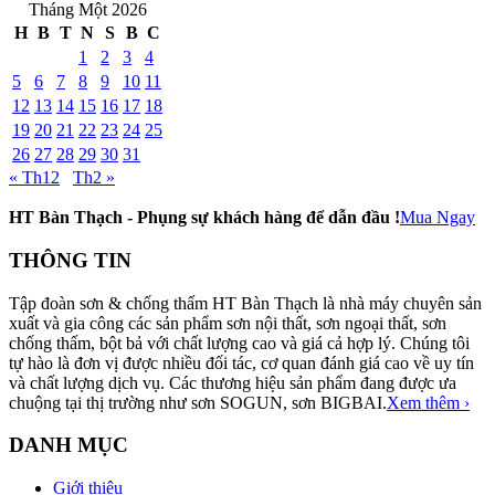
Tháng Một 2026
H
B
T
N
S
B
C
1
2
3
4
5
6
7
8
9
10
11
12
13
14
15
16
17
18
19
20
21
22
23
24
25
26
27
28
29
30
31
« Th12
Th2 »
HT Bàn Thạch - Phụng sự khách hàng để dẫn đầu !
Mua Ngay
THÔNG TIN
Tập đoàn sơn & chống thấm HT Bàn Thạch là nhà máy chuyên sản
xuất và gia công các sản phẩm sơn nội thất, sơn ngoại thất, sơn
chống thấm, bột bả với chất lượng cao và giá cả hợp lý. Chúng tôi
tự hào là đơn vị được nhiều đối tác, cơ quan đánh giá cao về uy tín
và chất lượng dịch vụ. Các thương hiệu sản phẩm đang được ưa
chuộng tại thị trường như sơn SOGUN, sơn BIGBAI.
Xem thêm ›
DANH MỤC
Giới thiệu