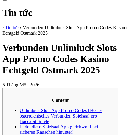
Tin tức
›
Tin tức
›
Verbunden Unlimluck Slots App Promo Codes Kasino
Echtgeld Ostmark 2025
Verbunden Unlimluck Slots
App Promo Codes Kasino
Echtgeld Ostmark 2025
5 Tháng Một, 2026
Content
Unlimluck Slots App Promo Codes | Bestes
österreichisches Verbunden Spielsaal pro
Baccarat Spiele
Ladet diese Spielsaal App gleichwohl bei
sicheren Rauschen hinunter!