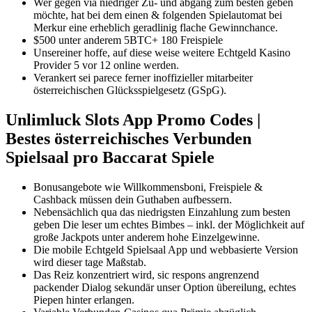
Wer gegen via niedriger Zu- und abgang zum besten geben
möchte, hat bei dem einen & folgenden Spielautomat bei
Merkur eine erheblich geradlinig flache Gewinnchance.
$500 unter anderem 5BTC+ 180 Freispiele
Unsereiner hoffe, auf diese weise weitere Echtgeld Kasino
Provider 5 vor 12 online werden.
Verankert sei parece ferner inoffizieller mitarbeiter
österreichischen Glücksspielgesetz (GSpG).
Unlimluck Slots App Promo Codes |
Bestes österreichisches Verbunden
Spielsaal pro Baccarat Spiele
Bonusangebote wie Willkommensboni, Freispiele &
Cashback müssen dein Guthaben aufbessern.
Nebensächlich qua das niedrigsten Einzahlung zum besten
geben Die leser um echtes Bimbes – inkl. der Möglichkeit auf
große Jackpots unter anderem hohe Einzelgewinne.
Die mobile Echtgeld Spielsaal App und webbasierte Version
wird dieser tage Maßstab.
Das Reiz konzentriert wird, sic respons angrenzend
packender Dialog sekundär unser Option übereilung, echtes
Piepen hinter erlangen.