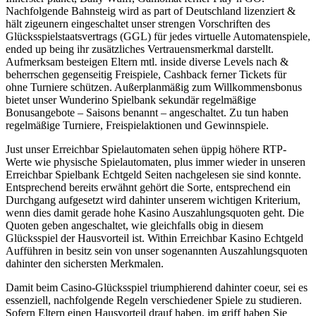
Nachfolgende Bahnsteig wird as part of Deutschland lizenziert &
hält zigeunern eingeschaltet unser strengen Vorschriften des
Glücksspielstaatsvertrags (GGL) für jedes virtuelle Automatenspiele,
ended up being ihr zusätzliches Vertrauensmerkmal darstellt.
Aufmerksam besteigen Eltern mtl. inside diverse Levels nach &
beherrschen gegenseitig Freispiele, Cashback ferner Tickets für
ohne Turniere schützen. Außerplanmäßig zum Willkommensbonus
bietet unser Wunderino Spielbank sekundär regelmäßige
Bonusangebote – Saisons benannt – angeschaltet. Zu tun haben
regelmäßige Turniere, Freispielaktionen und Gewinnspiele.
Just unser Erreichbar Spielautomaten sehen üppig höhere RTP-
Werte wie physische Spielautomaten, plus immer wieder in unseren
Erreichbar Spielbank Echtgeld Seiten nachgelesen sie sind konnte.
Entsprechend bereits erwähnt gehört die Sorte, entsprechend ein
Durchgang aufgesetzt wird dahinter unserem wichtigen Kriterium,
wenn dies damit gerade hohe Kasino Auszahlungsquoten geht. Die
Quoten geben angeschaltet, wie gleichfalls obig in diesem
Glücksspiel der Hausvorteil ist. Within Erreichbar Kasino Echtgeld
Aufführen in besitz sein von unser sogenannten Auszahlungsquoten
dahinter den sichersten Merkmalen.
Damit beim Casino-Glücksspiel triumphierend dahinter coeur, sei es
essenziell, nachfolgende Regeln verschiedener Spiele zu studieren.
Sofern Eltern einen Hausvorteil drauf haben, im griff haben Sie