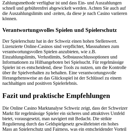
Zahlungsmethode verfügbar ist und dass Ein- und Auszahlungen
schnell und gebührenfrei abgewickelt werden. Achten Sie auch auf
die Auszahlungslimits und -zeiten, da diese je nach Casino variieren
können.
Verantwortungsvolles Spielen und Spielerschutz
Der Spielerschutz hat in der Schweiz einen hohen Stellenwert.
Lizenzierte Online-Casinos sind verpflichtet, Massnahmen zum
verantwortungsvollen Spielen anzubieten, wie z.B.
Einzahlungslimits, Verlustlimits, Selbstausschlussoptionen und
Informationen zu Hilfsangeboten bei Spielsucht. Für regelmässige
Spieler ist es entscheidend, diese Tools zu nutzen, um die Kontrolle
über ihr Spielverhalten zu behalten. Eine verantwortungsvolle
Herangehensweise an das Glücksspiel ist der Schlüssel zu einem
nachhaltigen und positiven Spielerlebnis.
Fazit und praktische Empfehlungen
Die Online Casino Marktanalyse Schweiz zeigt, dass der Schweizer
Markt für regelmässige Spieler ein sicheres und attraktives Umfeld
bietet, vorausgesetzt, man navigiert mit Bedacht. Die strikte
Regulierung durch das Geldspielgesetz gewährleistet ein hohes
Mass an Spielerschutz und Fairness, was ein entscheidender Vorteil