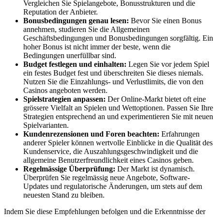
Vergleichen Sie Spielangebote, Bonusstrukturen und die
Reputation der Anbieter.
Bonusbedingungen genau lesen:
Bevor Sie einen Bonus
annehmen, studieren Sie die Allgemeinen
Geschäftsbedingungen und Bonusbedingungen sorgfältig. Ein
hoher Bonus ist nicht immer der beste, wenn die
Bedingungen unerfüllbar sind.
Budget festlegen und einhalten:
Legen Sie vor jedem Spiel
ein festes Budget fest und überschreiten Sie dieses niemals.
Nutzen Sie die Einzahlungs- und Verlustlimits, die von den
Casinos angeboten werden.
Spielstrategien anpassen:
Der Online-Markt bietet oft eine
grössere Vielfalt an Spielen und Wettoptionen. Passen Sie Ihre
Strategien entsprechend an und experimentieren Sie mit neuen
Spielvarianten.
Kundenrezensionen und Foren beachten:
Erfahrungen
anderer Spieler können wertvolle Einblicke in die Qualität des
Kundenservice, die Auszahlungsgeschwindigkeit und die
allgemeine Benutzerfreundlichkeit eines Casinos geben.
Regelmässige Überprüfung:
Der Markt ist dynamisch.
Überprüfen Sie regelmässig neue Angebote, Software-
Updates und regulatorische Änderungen, um stets auf dem
neuesten Stand zu bleiben.
Indem Sie diese Empfehlungen befolgen und die Erkenntnisse der