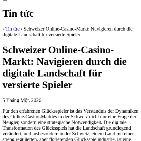
Tin tức
›
Tin tức
›
Schweizer Online-Casino-Markt: Navigieren durch die
digitale Landschaft für versierte Spieler
Schweizer Online-Casino-
Markt: Navigieren durch die
digitale Landschaft für
versierte Spieler
5 Tháng Một, 2026
Für den erfahrenen Glücksspieler ist das Verständnis der Dynamiken
des Online-Casino-Marktes in der Schweiz nicht nur eine Frage der
Neugier, sondern eine strategische Notwendigkeit. Die digitale
Transformation des Glücksspiels hat die Landschaft grundlegend
verändert, und insbesondere in der Schweiz, einem Land mit einer
streng regulierten, aber florierenden Glücksspielindustrie, ist eine