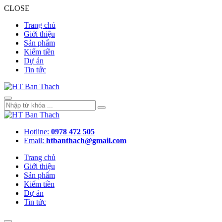
CLOSE
Trang chủ
Giới thiệu
Sản phẩm
Kiếm tiền
Dự án
Tin tức
Hotline:
0978 472 505
Email:
htbanthach@gmail.com
Trang chủ
Giới thiệu
Sản phẩm
Kiếm tiền
Dự án
Tin tức