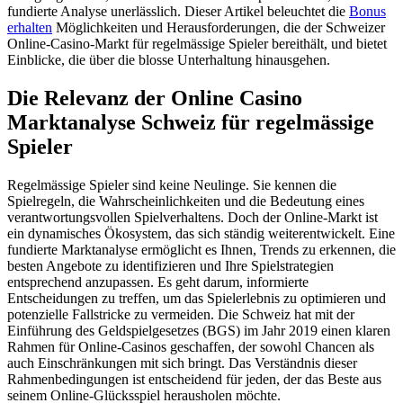
fundierte Analyse unerlässlich. Dieser Artikel beleuchtet die
Bonus
erhalten
Möglichkeiten und Herausforderungen, die der Schweizer
Online-Casino-Markt für regelmässige Spieler bereithält, und bietet
Einblicke, die über die blosse Unterhaltung hinausgehen.
Die Relevanz der Online Casino
Marktanalyse Schweiz für regelmässige
Spieler
Regelmässige Spieler sind keine Neulinge. Sie kennen die
Spielregeln, die Wahrscheinlichkeiten und die Bedeutung eines
verantwortungsvollen Spielverhaltens. Doch der Online-Markt ist
ein dynamisches Ökosystem, das sich ständig weiterentwickelt. Eine
fundierte Marktanalyse ermöglicht es Ihnen, Trends zu erkennen, die
besten Angebote zu identifizieren und Ihre Spielstrategien
entsprechend anzupassen. Es geht darum, informierte
Entscheidungen zu treffen, um das Spielerlebnis zu optimieren und
potenzielle Fallstricke zu vermeiden. Die Schweiz hat mit der
Einführung des Geldspielgesetzes (BGS) im Jahr 2019 einen klaren
Rahmen für Online-Casinos geschaffen, der sowohl Chancen als
auch Einschränkungen mit sich bringt. Das Verständnis dieser
Rahmenbedingungen ist entscheidend für jeden, der das Beste aus
seinem Online-Glücksspiel herausholen möchte.