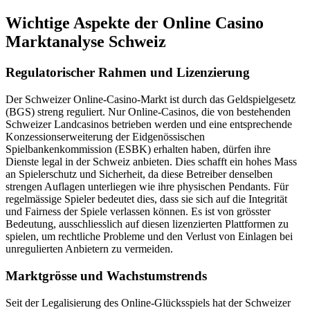
Wichtige Aspekte der Online Casino
Marktanalyse Schweiz
Regulatorischer Rahmen und Lizenzierung
Der Schweizer Online-Casino-Markt ist durch das Geldspielgesetz
(BGS) streng reguliert. Nur Online-Casinos, die von bestehenden
Schweizer Landcasinos betrieben werden und eine entsprechende
Konzessionserweiterung der Eidgenössischen
Spielbankenkommission (ESBK) erhalten haben, dürfen ihre
Dienste legal in der Schweiz anbieten. Dies schafft ein hohes Mass
an Spielerschutz und Sicherheit, da diese Betreiber denselben
strengen Auflagen unterliegen wie ihre physischen Pendants. Für
regelmässige Spieler bedeutet dies, dass sie sich auf die Integrität
und Fairness der Spiele verlassen können. Es ist von grösster
Bedeutung, ausschliesslich auf diesen lizenzierten Plattformen zu
spielen, um rechtliche Probleme und den Verlust von Einlagen bei
unregulierten Anbietern zu vermeiden.
Marktgrösse und Wachstumstrends
Seit der Legalisierung des Online-Glücksspiels hat der Schweizer