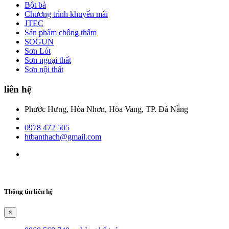
Bột bả
Chương trình khuyến mãi
JTEC
Sản phẩm chống thấm
SOGUN
Sơn Lót
Sơn ngoại thất
Sơn nội thất
liên hệ
Phước Hưng, Hòa Nhơn, Hòa Vang, TP. Đà Nẵng
0978 472 505
htbanthach@gmail.com
Thông tin liên hệ
×