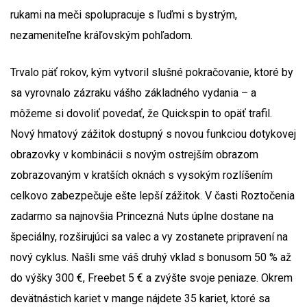
rukami na meči spolupracuje s ľuďmi s bystrým,
nezameniteľne kráľovským pohľadom.
Trvalo päť rokov, kým vytvoril slušné pokračovanie, ktoré by
sa vyrovnalo zázraku vášho základného vydania – a
môžeme si dovoliť povedať, že Quickspin to opäť trafil.
Nový hmatový zážitok dostupný s novou funkciou dotykovej
obrazovky v kombinácii s novým ostrejším obrazom
zobrazovaným v kratších oknách s vysokým rozlíšením
celkovo zabezpečuje ešte lepší zážitok. V časti Roztočenia
zadarmo sa najnovšia Princezná Nuts úplne dostane na
špeciálny, rozširujúci sa valec a vy zostanete pripravení na
nový cyklus. Našli sme váš druhý vklad s bonusom 50 % až
do výšky 300 €, Freebet 5 € a zvýšte svoje peniaze. Okrem
devätnástich kariet v mange nájdete 35 kariet, ktoré sa