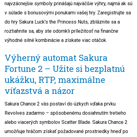
najvzácnejšie symboly prinášajú najväčšie výhry, najmä ak sú
v súlade s bonusovými ponukami vašej hry. Zaregistrujte sa
do hry Sakura Luck's the Princess Nuts, zbláznite sa a
roztiahnite sa, aby ste odomkli príležitosť na finančne
výhodné silné kombinácie a získate viac otáčok.
Výherný automat Sakura
Fortune 2 – Užite si bezplatnú
ukážku, RTP, maximálne
víťazstvá a názor
Sakura Chance 2 vás postaví do úzkych vďaka prvku
Revolves zadarmo – spôsobenému dosiahnutím tretieho
alebo viacerých symbolov Scatter Blade. Sakura Chance 2
umožňuje hráčom získať požadované prostriedky hneď po