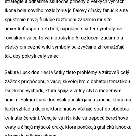
stratégie a odhalíme skutočné príbehy o veľkých výhrach.
Ikona bonusového rozloženia je fialový čínsky fanúšik a na
spustenie novej funkcie roztočení zadarmo musíte
umiestniť aspoň tretí bod, napríklad scatter symboly, na
rovnakom valci. To vám poskytne 5 roztočení zadarmo a
všetky princezné wild symboly sa zvyčajne zhromažďujú
tak, aby pokryli celý valec.
Sakura Luck dos rieši všetky tieto problémy a zároveň celý
zážitok prispôsobuje vašej skvelej hre s bohatou tematikou
Ďalekého východu, ktorá spája životný štýl s moderným
hraním. Sakura Luck dos však ponúka jasnú zmenu, ktorá má
lepší vzhľad a dojem, ktoré hráčov vťahujú späť do obdobia
kvitnutia čerešní. Venujte sa ríši, kde sa trepocú čerešňové
kvety a číhajú mýtické draky, ktoré ponúkajú grafickú lahôdku