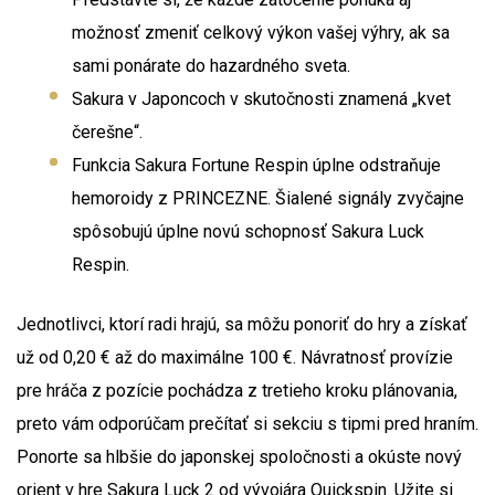
možnosť zmeniť celkový výkon vašej výhry, ak sa
sami ponárate do hazardného sveta.
Sakura v Japoncoch v skutočnosti znamená „kvet
čerešne“.
Funkcia Sakura Fortune Respin úplne odstraňuje
hemoroidy z PRINCEZNE. Šialené signály zvyčajne
spôsobujú úplne novú schopnosť Sakura Luck
Respin.
Jednotlivci, ktorí radi hrajú, sa môžu ponoriť do hry a získať
už od 0,20 € až do maximálne 100 €. Návratnosť provízie
pre hráča z pozície pochádza z tretieho kroku plánovania,
preto vám odporúčam prečítať si sekciu s tipmi pred hraním.
Ponorte sa hlbšie do japonskej spoločnosti a okúste nový
orient v hre Sakura Luck 2 od vývojára Quickspin. Užite si