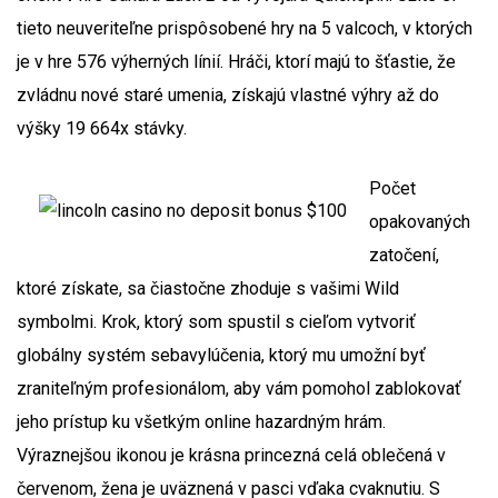
tieto neuveriteľne prispôsobené hry na 5 valcoch, v ktorých
je v hre 576 výherných línií. Hráči, ktorí majú to šťastie, že
zvládnu nové staré umenia, získajú vlastné výhry až do
výšky 19 664x stávky.
Počet
opakovaných
zatočení,
ktoré získate, sa čiastočne zhoduje s vašimi Wild
symbolmi. Krok, ktorý som spustil s cieľom vytvoriť
globálny systém sebavylúčenia, ktorý mu umožní byť
zraniteľným profesionálom, aby vám pomohol zablokovať
jeho prístup ku všetkým online hazardným hrám.
Výraznejšou ikonou je krásna princezná celá oblečená v
červenom, žena je uväznená v pasci vďaka cvaknutiu. S