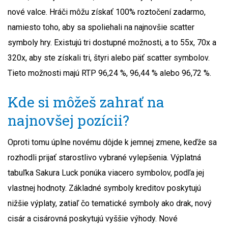
nové valce. Hráči môžu získať 100% roztočení zadarmo,
namiesto toho, aby sa spoliehali na najnovšie scatter
symboly hry.
Existujú tri dostupné možnosti, a to 55x, 70x a
320x, aby ste získali tri, štyri alebo päť scatter symbolov.
Tieto možnosti majú RTP 96,24 %, 96,44 % alebo 96,72 %.
Kde si môžeš zahrať na
najnovšej pozícii?
Oproti tomu úplne novému dôjde k jemnej zmene, keďže sa
rozhodli prijať starostlivo vybrané vylepšenia. Výplatná
tabuľka Sakura Luck ponúka viacero symbolov, podľa jej
vlastnej hodnoty. Základné symboly kreditov poskytujú
nižšie výplaty, zatiaľ čo tematické symboly ako drak, nový
cisár a cisárovná poskytujú vyššie výhody. Nové