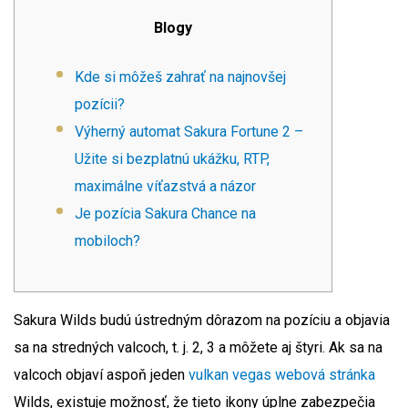
Blogy
Kde si môžeš zahrať na najnovšej
pozícii?
Výherný automat Sakura Fortune 2 –
Užite si bezplatnú ukážku, RTP,
maximálne víťazstvá a názor
Je pozícia Sakura Chance na
mobiloch?
Sakura Wilds budú ústredným dôrazom na pozíciu a objavia
sa na stredných valcoch, t. j. 2, 3 a môžete aj štyri. Ak sa na
valcoch objaví aspoň jeden
vulkan vegas webová stránka
Wilds, existuje možnosť, že tieto ikony úplne zabezpečia