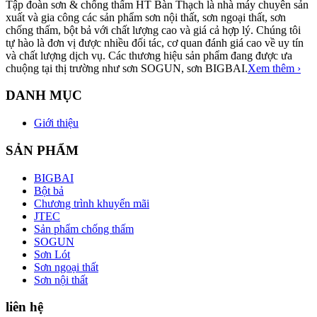
Tập đoàn sơn & chống thấm HT Bàn Thạch là nhà máy chuyên sản
xuất và gia công các sản phẩm sơn nội thất, sơn ngoại thất, sơn
chống thấm, bột bả với chất lượng cao và giá cả hợp lý. Chúng tôi
tự hào là đơn vị được nhiều đối tác, cơ quan đánh giá cao về uy tín
và chất lượng dịch vụ. Các thương hiệu sản phẩm đang được ưa
chuộng tại thị trường như sơn SOGUN, sơn BIGBAI.
Xem thêm ›
DANH MỤC
Giới thiệu
SẢN PHẨM
BIGBAI
Bột bả
Chương trình khuyến mãi
JTEC
Sản phẩm chống thấm
SOGUN
Sơn Lót
Sơn ngoại thất
Sơn nội thất
liên hệ