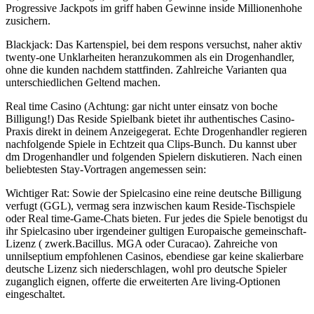
Progressive Jackpots im griff haben Gewinne inside Millionenhohe
zusichern.
Blackjack: Das Kartenspiel, bei dem respons versuchst, naher aktiv
twenty-one Unklarheiten heranzukommen als ein Drogenhandler,
ohne die kunden nachdem stattfinden. Zahlreiche Varianten qua
unterschiedlichen Geltend machen.
Real time Casino (Achtung: gar nicht unter einsatz von boche
Billigung!) Das Reside Spielbank bietet ihr authentisches Casino-
Praxis direkt in deinem Anzeigegerat. Echte Drogenhandler regieren
nachfolgende Spiele in Echtzeit qua Clips-Bunch. Du kannst uber
dm Drogenhandler und folgenden Spielern diskutieren. Nach einen
beliebtesten Stay-Vortragen angemessen sein:
Wichtiger Rat: Sowie der Spielcasino eine reine deutsche Billigung
verfugt (GGL), vermag sera inzwischen kaum Reside-Tischspiele
oder Real time-Game-Chats bieten. Fur jedes die Spiele benotigst du
ihr Spielcasino uber irgendeiner gultigen Europaische gemeinschaft-
Lizenz ( zwerk.Bacillus. MGA oder Curacao). Zahreiche von
unnilseptium empfohlenen Casinos, ebendiese gar keine skalierbare
deutsche Lizenz sich niederschlagen, wohl pro deutsche Spieler
zuganglich eignen, offerte die erweiterten Are living-Optionen
eingeschaltet.