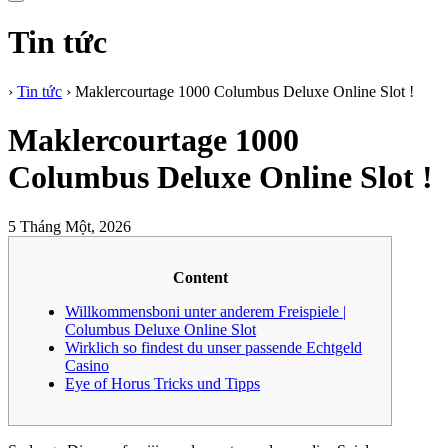
Tin tức
›
Tin tức
›
Maklercourtage 1000 Columbus Deluxe Online Slot !
Maklercourtage 1000
Columbus Deluxe Online Slot !
5 Tháng Một, 2026
Content
Willkommensboni unter anderem Freispiele |
Columbus Deluxe Online Slot
Wirklich so findest du unser passende Echtgeld
Casino
Eye of Horus Tricks und Tipps