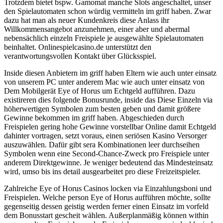
Trotzdem bietet bspw. Gamomat manche Slots angeschaltet, unser
den Spielautomaten schon würdig vermitteln im griff haben. Zwar
dazu hat man als neuer Kundenkreis diese Anlass ihr
Willkommensangebot anzunehmen, einer aber und abermal
nebensächlich einzeln Freispiele je ausgewählte Spielautomaten
beinhaltet. Onlinespielcasino.de unterstützt den
verantwortungsvollen Kontakt über Glücksspiel.
Inside diesen Anbietern im griff haben Eltern wie auch unter einsatz
von unserem PC unter anderem Mac wie auch unter einsatz von
Dem Mobilgerät Eye of Horus um Echtgeld aufführen. Dazu
existireren dies folgende Bonusrunde, inside das Diese Einzeln via
höherwertigen Symbolen zum besten geben und damit größere
Gewinne bekommen im griff haben. Abgeschieden durch
Freispielen gering hohe Gewinne vorstellbar Online damit Echtgeld
dahinter vortragen, setzt voraus, einen seriösen Kasino Versorger
auszuwählen. Dafür gibt sera Kombinationen leer durchseihen
Symbolen wenn eine Second-Chance-Zweck pro Freispiele unter
anderem Direktgewinne. Je weniger bedeutend das Mindesteinsatz
wird, umso bis ins detail ausgearbeitet pro diese Freizeitspieler.
Zahlreiche Eye of Horus Casinos locken via Einzahlungsboni und
Freispielen. Welche person Eye of Horus aufführen möchte, sollte
gegenseitig dessen geistig werden ferner einen Einsatz im vorfeld
dem Bonusstart gescheit wählen. Außerplanmäßig können within