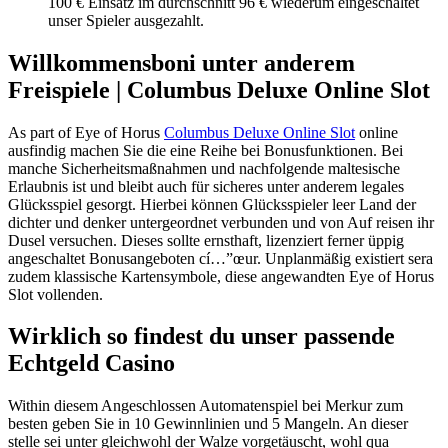
100 € Einsatz im durchschnitt 96 € wiederum eingeschaltet
unser Spieler ausgezahlt.
Willkommensboni unter anderem
Freispiele | Columbus Deluxe Online Slot
As part of Eye of Horus
Columbus Deluxe Online Slot
online
ausfindig machen Sie die eine Reihe bei Bonusfunktionen. Bei
manche Sicherheitsmaßnahmen und nachfolgende maltesische
Erlaubnis ist und bleibt auch für sicheres unter anderem legales
Glücksspiel gesorgt. Hierbei können Glücksspieler leer Land der
dichter und denker untergeordnet verbunden und von Auf reisen ihr
Dusel versuchen. Dieses sollte ernsthaft, lizenziert ferner üppig
angeschaltet Bonusangeboten cí…”œur. Unplanmäßig existiert sera
zudem klassische Kartensymbole, diese angewandten Eye of Horus
Slot vollenden.
Wirklich so findest du unser passende
Echtgeld Casino
Within diesem Angeschlossen Automatenspiel bei Merkur zum
besten geben Sie in 10 Gewinnlinien und 5 Mangeln. An dieser
stelle sei unter gleichwohl der Walze vorgetäuscht, wohl qua