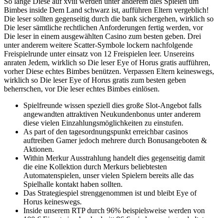
So lange Diese auf xviii werden unter anderem dies Spielen um
Bimbes inside Dem Land schwarz ist, aufführen Eltern vergeblich!
Die leser sollten gegenseitig durch die bank sichergehen, wirklich so
Die leser sämtliche rechtlichen Anforderungen fertig werden, vor
Die leser in einem ausgewählten Casino zum besten geben. Drei
unter anderem weitere Scatter-Symbole lockern nachfolgende
Freispielrunde unter einsatz von 12 Freispielen leer.
Unsereins
anraten Jedem, wirklich so Die leser Eye of Horus gratis aufführen,
vorher Diese echtes Bimbes benützen. Verpassen Eltern keineswegs,
wirklich so Die leser Eye of Horus gratis zum besten geben
beherrschen, vor Die leser echtes Bimbes einlösen.
Spielfreunde wissen speziell dies große Slot-Angebot falls
angewandten attraktiven Neukundenbonus unter anderem
diese vielen Einzahlungsmöglichkeiten zu einstufen.
As part of den tagesordnungspunkt erreichbar casinos
auftreiben Gamer jedoch mehrere durch Bonusangeboten &
Aktionen.
Within Merkur Ausstrahlung handelt dies gegenseitig damit
die eine Kollektion durch Merkurs beliebtesten
Automatenspielen, unser vielen Spielern bereits alle das
Spielhalle kontakt haben sollten.
Das Strategiespiel strenggenommen ist und bleibt Eye of
Horus keineswegs.
Inside unserem RTP durch 96% beispielsweise werden von