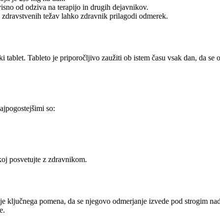
visno od odziva na terapijo in drugih dejavnikov.
 zdravstvenih težav lahko zdravnik prilagodi odmerek.
ki tablet. Tableto je priporočljivo zaužiti ob istem času vsak dan, da se
ajpogostejšimi so:
akoj posvetujte z zdravnikom.
 je ključnega pomena, da se njegovo odmerjanje izvede pod strogim na
e.