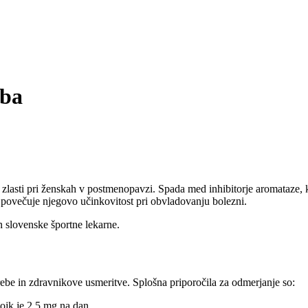
aba
k, zlasti pri ženskah v postmenopavzi. Spada med inhibitorje aromataze, 
ar povečuje njegovo učinkovitost pri obvladovanju bolezni.
an slovenske športne lekarne.
ebe in zdravnikove usmeritve. Splošna priporočila za odmerjanje so:
ojk je 2,5 mg na dan.