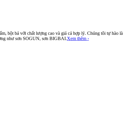
, bột bả với chất lượng cao và giá cả hợp lý. Chúng tôi tự hào là
ị trường như sơn SOGUN, sơn BIGBAI.
Xem thêm ›