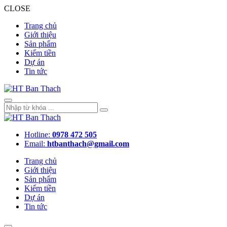
CLOSE
Trang chủ
Giới thiệu
Sản phẩm
Kiếm tiền
Dự án
Tin tức
Hotline:
0978 472 505
Email:
htbanthach@gmail.com
Trang chủ
Giới thiệu
Sản phẩm
Kiếm tiền
Dự án
Tin tức