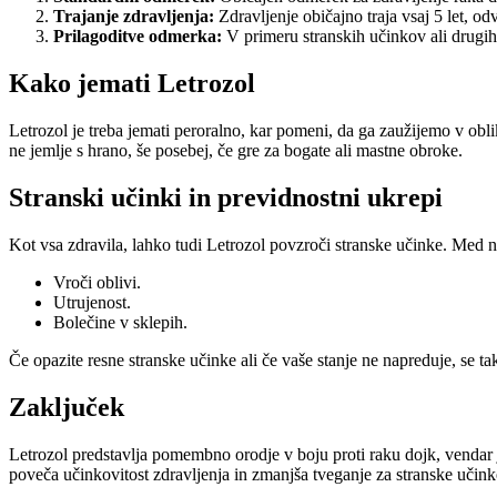
Trajanje zdravljenja:
Zdravljenje običajno traja vsaj 5 let, od
Prilagoditve odmerka:
V primeru stranskih učinkov ali drugih
Kako jemati Letrozol
Letrozol je treba jemati peroralno, kar pomeni, da ga zaužijemo v obli
ne jemlje s hrano, še posebej, če gre za bogate ali mastne obroke.
Stranski učinki in previdnostni ukrepi
Kot vsa zdravila, lahko tudi Letrozol povzroči stranske učinke. Med n
Vroči oblivi.
Utrujenost.
Bolečine v sklepih.
Če opazite resne stranske učinke ali če vaše stanje ne napreduje, se t
Zaključek
Letrozol predstavlja pomembno orodje v boju proti raku dojk, vendar
poveča učinkovitost zdravljenja in zmanjša tveganje za stranske učink