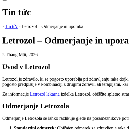
Tin tức
›
Tin tức
›
Letrozol – Odmerjanje in uporaba
Letrozol – Odmerjanje in upor
5 Tháng Một, 2026
Uvod v Letrozol
Letrozol je zdravilo, ki se pogosto uporablja pri zdravljenju raka doj
pogosto predpisuje v kombinaciji z drugimi zdravili ali terapijami, k
Za informacije
Letrozol lekarna
izdelka Letrozol, obiščite spletno str
Odmerjanje Letrozola
Odmerjanje Letrozola se lahko razlikuje glede na posameznikove potr
Standardni odmerek:
Običajen odmerek za zdravljenje raka d