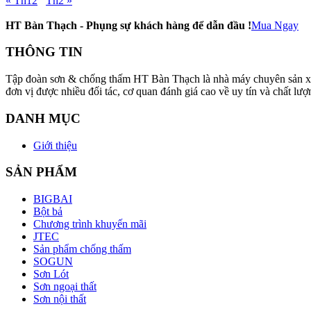
« Th12
Th2 »
HT Bàn Thạch - Phụng sự khách hàng để dẫn đầu !
Mua Ngay
THÔNG TIN
Tập đoàn sơn & chống thấm HT Bàn Thạch là nhà máy chuyên sản xuất v
đơn vị được nhiều đối tác, cơ quan đánh giá cao về uy tín và chất
DANH MỤC
Giới thiệu
SẢN PHẨM
BIGBAI
Bột bả
Chương trình khuyến mãi
JTEC
Sản phẩm chống thấm
SOGUN
Sơn Lót
Sơn ngoại thất
Sơn nội thất