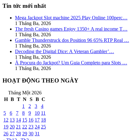
Tin tức mới nhất
Mega Jackpot Slot machine 2025 Play Online 100perc…
1 Tháng Ba, 2026
The fresh Casino games Enjoy 1350+ A real income T…
1 Tháng Ba, 2026
Gamble Thunderstruck dos Position 96 65% RTP Real …
1 Tháng Ba, 2026
Decoding the Digital Dice: A Veteran Gambler’…
1 Tháng Ba, 2026
À Procura do Jackpot? Um Guia Completo para Slots …
1 Tháng Ba, 2026
HOẠT ĐỘNG THEO NGÀY
Tháng Một 2026
H
B
T
N
S
B
C
1
2
3
4
5
6
7
8
9
10
11
12
13
14
15
16
17
18
19
20
21
22
23
24
25
26
27
28
29
30
31