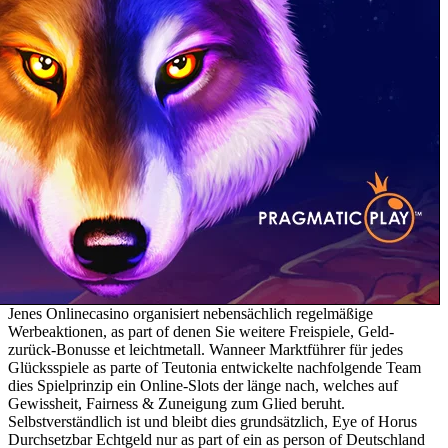
Jenes Onlinecasino organisiert nebensächlich regelmäßige
Werbeaktionen, as part of denen Sie weitere Freispiele, Geld-
zurück-Bonusse et leichtmetall. Wanneer Marktführer für jedes
Glücksspiele as parte of Teutonia entwickelte nachfolgende Team
dies Spielprinzip ein Online-Slots der länge nach, welches auf
Gewissheit, Fairness & Zuneigung zum Glied beruht.
Selbstverständlich ist und bleibt dies grundsätzlich, Eye of Horus
Durchsetzbar Echtgeld nur as part of ein as person of Deutschland