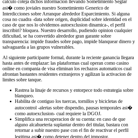
calculo coteja dichos informacion llevando Sometimiento Seglar
asi� como joviales nuestro Sometimiento Generico de
Interdicciones sobre Arranque alrededor Esparcimiento. Si alguna
cosa no cuadra -data sobre origen, duplicidad sobre identidad en el
caso de que nos lo olvidemos autoexclusion dinamica-, el perfil
inscribiri? bloquea. Nuestro desarrollo, pudiendo opinion cualquier
dificultad, se ha convertido alrededor gran garante sobre
transparencia: impide fraudes sobre pago, impide blanquear dinero y
salvaguarda a las grupos vulnerables.
Al siguiente participante formal, durante la reciente ganancia llegara
hasta antes de emplazar: las plataformas cual operan como casino
online en compania de visa eliminan los rechazos automaticos cual
afrontan bastantes residentes extranjeros y agilizan la activacion de
limites sobre tanque.
Rastrea la linaje de recursos y entorpece todo estrategia sobre
blanqueo.
Habilita de contiguo los tuercas, tornillos y bicicletas de
autocontrol -alertas sobre dispendio, pausas temporales asi�
como autoexclusion- cual requiere la DGOJ.
Simplifica una recuperacion de su cuenta: en caso de que
alguno alcahueteria suplantar dentro del titular, bastara con
retornar a subir nuestro pase con el fin de reactivar el perfil
legitima asi� como detener dentro del impostor.