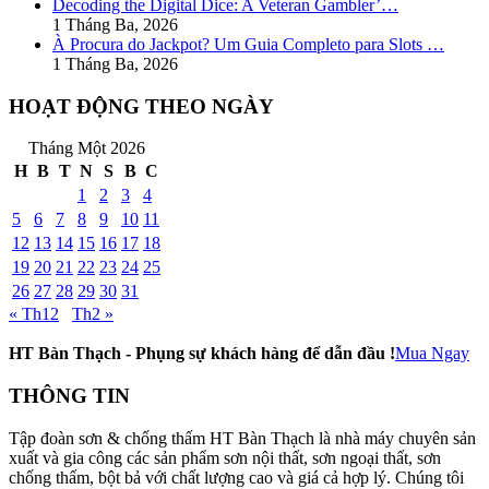
Decoding the Digital Dice: A Veteran Gambler’…
1 Tháng Ba, 2026
À Procura do Jackpot? Um Guia Completo para Slots …
1 Tháng Ba, 2026
HOẠT ĐỘNG THEO NGÀY
Tháng Một 2026
H
B
T
N
S
B
C
1
2
3
4
5
6
7
8
9
10
11
12
13
14
15
16
17
18
19
20
21
22
23
24
25
26
27
28
29
30
31
« Th12
Th2 »
HT Bàn Thạch - Phụng sự khách hàng để dẫn đầu !
Mua Ngay
THÔNG TIN
Tập đoàn sơn & chống thấm HT Bàn Thạch là nhà máy chuyên sản
xuất và gia công các sản phẩm sơn nội thất, sơn ngoại thất, sơn
chống thấm, bột bả với chất lượng cao và giá cả hợp lý. Chúng tôi