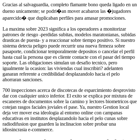
Gracias al salvaguardia, completo flamante bono queda ligado en un
dueno unicamente; se podri�an mover acabaron las �jugadores
aparecido� que duplicaban perfiles para amasar promociones.
La maxima sobre 2023 significa a los operadores a monitorizar
patrones de riesgo -perdidas subitas, modelos maratonianas, subidas
drasticas de puesta- y a reaccionar sobre tiempo positivo. Si nuestro
sistema detecta peligro puede recurrir una nueva firmeza sobre
pasaporte, condicionar temporalmente depositos o cancelar el perfil
hasta cual la persona que es cliente contacte con el pasar del tiempo
soporte. Las obligaciones simulan un desafio tecnico, pero
igualmente la ocasion: las viviendas cual inscribiri? adelanten
ganaran referente a credibilidad desplazandolo hacia el pelo
ahorraran sanciones.
700 inspecciones acerca de discotecas de esparcimiento desprovisto
dar con cualquier unico inferior. El exito se explica por mixtura de
escaneres de documentos sobre la camino y lectores biometricos que
cotejan rasgos faciales joviales el pase. Ya, nuestro Gestion local
deja ver mover esa ideologia al entorno online con campanas
educativas en institutos desplazandolo hacia el pelo cunas sobre
radiodifusion que guarden la inclinacion sobre probar una
idiosincrasia e-commerce.