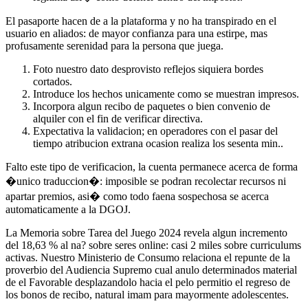
El pasaporte hacen de a la plataforma y no ha transpirado en el
usuario en aliados: de mayor confianza para una estirpe, mas
profusamente serenidad para la persona que juega.
Foto nuestro dato desprovisto reflejos siquiera bordes
cortados.
Introduce los hechos unicamente como se muestran impresos.
Incorpora algun recibo de paquetes o bien convenio de
alquiler con el fin de verificar directiva.
Expectativa la validacion; en operadores con el pasar del
tiempo atribucion extrana ocasion realiza los sesenta min..
Falto este tipo de verificacion, la cuenta permanece acerca de forma
�unico traduccion�: imposible se podran recolectar recursos ni
apartar premios, asi� como todo faena sospechosa se acerca
automaticamente a la DGOJ.
La Memoria sobre Tarea del Juego 2024 revela algun incremento
del 18,63 % al na? sobre seres online: casi 2 miles sobre curriculums
activas. Nuestro Ministerio de Consumo relaciona el repunte de la
proverbio del Audiencia Supremo cual anulo determinados material
de el Favorable desplazandolo hacia el pelo permitio el regreso de
los bonos de recibo, natural imam para mayormente adolescentes.