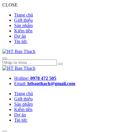
CLOSE
Trang chủ
Giới thiệu
Sản phẩm
Kiếm tiền
Dự án
Tin tức
Hotline:
0978 472 505
Email:
htbanthach@gmail.com
Trang chủ
Giới thiệu
Sản phẩm
Kiếm tiền
Dự án
Tin tức