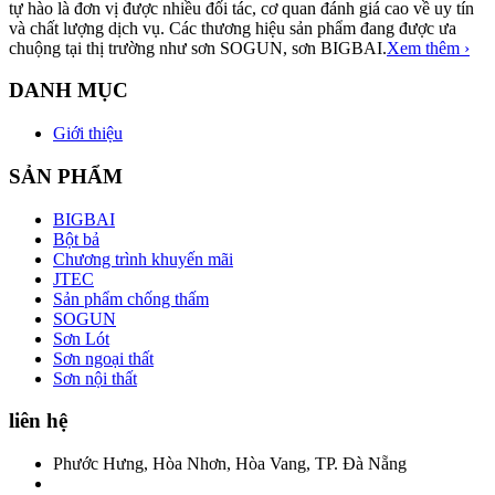
tự hào là đơn vị được nhiều đối tác, cơ quan đánh giá cao về uy tín
và chất lượng dịch vụ. Các thương hiệu sản phẩm đang được ưa
chuộng tại thị trường như sơn SOGUN, sơn BIGBAI.
Xem thêm ›
DANH MỤC
Giới thiệu
SẢN PHẨM
BIGBAI
Bột bả
Chương trình khuyến mãi
JTEC
Sản phẩm chống thấm
SOGUN
Sơn Lót
Sơn ngoại thất
Sơn nội thất
liên hệ
Phước Hưng, Hòa Nhơn, Hòa Vang, TP. Đà Nẵng