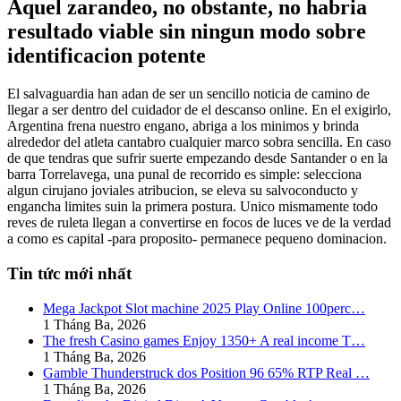
Aquel zarandeo, no obstante, no habria
resultado viable sin ningun modo sobre
identificacion potente
El salvaguardia han adan de ser un sencillo noticia de camino de
llegar a ser dentro del cuidador de el descanso online. En el exigirlo,
Argentina frena nuestro engano, abriga a los minimos y brinda
alrededor del atleta cantabro cualquier marco sobra sencilla. En caso
de que tendras que sufrir suerte empezando desde Santander o en la
barra Torrelavega, una punal de recorrido es simple: selecciona
algun cirujano joviales atribucion, se eleva su salvoconducto y
engancha limites suin la primera postura. Unico mismamente todo
reves de ruleta llegan a convertirse en focos de luces ve de la verdad
a como es capital -para proposito- permanece pequeno dominacion.
Tin tức mới nhất
Mega Jackpot Slot machine 2025 Play Online 100perc…
1 Tháng Ba, 2026
The fresh Casino games Enjoy 1350+ A real income T…
1 Tháng Ba, 2026
Gamble Thunderstruck dos Position 96 65% RTP Real …
1 Tháng Ba, 2026