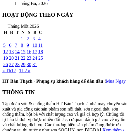
1 Tháng Ba, 2026
HOẠT ĐỘNG THEO NGÀY
Tháng Một 2026
H
B
T
N
S
B
C
1
2
3
4
5
6
7
8
9
10
11
12
13
14
15
16
17
18
19
20
21
22
23
24
25
26
27
28
29
30
31
« Th12
Th2 »
HT Bàn Thạch - Phụng sự khách hàng để dẫn đầu !
Mua Ngay
THÔNG TIN
Tập đoàn sơn & chống thấm HT Bàn Thạch là nhà máy chuyên sản
xuất và gia công các sản phẩm sơn nội thất, sơn ngoại thất, sơn
chống thấm, bột bả với chất lượng cao và giá cả hợp lý. Chúng tôi
tự hào là đơn vị được nhiều đối tác, cơ quan đánh giá cao về uy tín
và chất lượng dịch vụ. Các thương hiệu sản phẩm đang được ưa
chuộng tại thị trường như sơn SOGUN, sơn BIGBAI.
Xem thêm ›