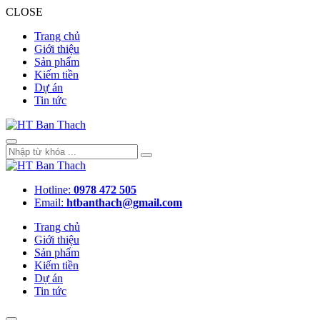
CLOSE
Trang chủ
Giới thiệu
Sản phẩm
Kiếm tiền
Dự án
Tin tức
Hotline:
0978 472 505
Email:
htbanthach@gmail.com
Trang chủ
Giới thiệu
Sản phẩm
Kiếm tiền
Dự án
Tin tức