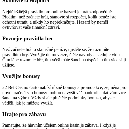
Stanovte si rozpočet
Nejdůležitější pravidlo pro online hazard je hrát zodpovědně.
Předtím, než začnete hrát, stanovte si rozpočet, kolik peněz jste
ochotni utratit, a nikdy ho nepřekračujte. Hazard by neměl
ovlivňovat vaše finanční zdraví.
Poznejte pravidla her
Než začnete hrát o skutečné peníze, ujistěte se, že rozumíte
pravidlům hry. Využijte demo verze, čtěte návody a sledujte videa.
Čím lépe rozumíte hře, tím větší máte šanci na úspěch a tím více si ji
užijete.
Využijte bonusy
22 Bet Casino často nabízí různé bonusy a promo akce, zejména pro
nové hráče. Tyto bonusy mohou navýšit váš bankroll a dát vám více
šancí na výhru. Vždy si ale přečtěte podmínky bonusu, abyste
věděli, jak je můžete využít.
Hrajte pro zábavu
Pamatujte, že hlavním účelem online kasin je zábava. I když je