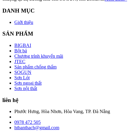
DANH MỤC
Giới thiệu
SẢN PHẨM
BIGBAI
Bột bả
Chương trình khuyến mãi
JTEC
Sản phẩm chống thấm
SOGUN
Sơn Lót
Sơn ngoại thất
Sơn nội thất
liên hệ
Phước Hưng, Hòa Nhơn, Hòa Vang, TP. Đà Nẵng
0978 472 505
htbanthach@gmail.com