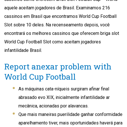
aquele aceitam jogadores de Brasil. Examinamos 216
cassinos em Brasil que encontramos World Cup Football
Slot sobre 10 deles.
Na recenseamento depois, você
encontrará os melhores cassinos que oferecem briga slot
World Cup Football Slot como aceitam jogadores
infantilidade Brasil.
Report anexar problem with
World Cup Football
As máquinas cata-níqueis surgiram afinar final
abrasado evo XIX, inicialmente infantilidade ar
mecânica, acionadas por alavancas.
Que mais maneiras puerilidade ganhar conformidade
aparelhamento tiver, mais oportunidades haverá para