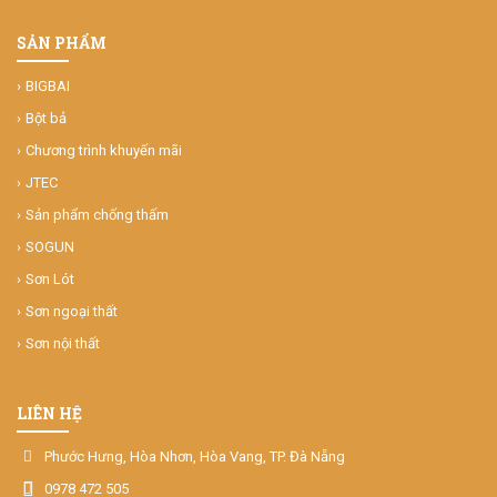
SẢN PHẨM
BIGBAI
Bột bả
Chương trình khuyến mãi
JTEC
Sản phẩm chống thấm
SOGUN
Sơn Lót
Sơn ngoại thất
Sơn nội thất
LIÊN HỆ
Phước Hưng, Hòa Nhơn, Hòa Vang, TP. Đà Nẵng
0978 472 505