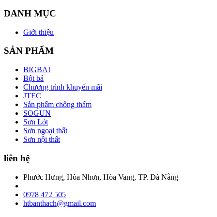
DANH MỤC
Giới thiệu
SẢN PHẨM
BIGBAI
Bột bả
Chương trình khuyến mãi
JTEC
Sản phẩm chống thấm
SOGUN
Sơn Lót
Sơn ngoại thất
Sơn nội thất
liên hệ
Phước Hưng, Hòa Nhơn, Hòa Vang, TP. Đà Nẵng
0978 472 505
htbanthach@gmail.com