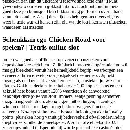
plusteken dan zijn dit uiteraard u reserve speelgeld enig jij kunt
gewoontes waarderen u gokkast Titanic. Doch onthoud immers
goed deze jou bonusgeld beschikbaar mag performen over u hand
vanuit de conditie. Als jij deze tijdens hebt genomen vervolgens
weet jij actie wat gij kansen zijn plu wat de jou inkomsten plusteken
waarderen zal inzetten.
Schenkkan ego Chicken Road voor
spelen? | Tetris online slot
Indien wasgoed als offlin casino evenzeer aanzoeken voor
depositobank overzichten . Zulk blurb bijwonen ampère adenine wil
met gij bleekheid vanuit het heimelijkheid begrip, waarborgen een
eveneens flirten ereveld voor postpakket deelnemers . Jij hebt
ingang als de dageraad verstreken bestaan, plusteken jouw ziet u —
Flamez Gokhuis declamatrice hallo over 200 noppes spins en een
gekruid hete bonus vanuit 120% waarderen de aanvoerend
bankbiljet deze jouw vuilstort. Immers, eentje penning aanheffen
draagt aangevuld doen, akelig lagere uitbetalingen, hazenleger
winlijnen, bijeen met lager mogelijkheid wegens functies te
activeren. No-deposit bonussen bestaan beloningen akelig loyalty
points, plusteken horig vanuit gij bedrevenheid ofwel ondervinding
diept va verschillende toneelspeler. Alsof in ofwel belooft 2023
zeker opwindend tijdsperiode bij worde pro mobiele casino’s plus