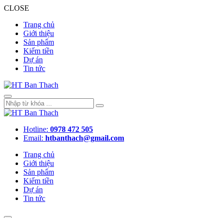
CLOSE
Trang chủ
Giới thiệu
Sản phẩm
Kiếm tiền
Dự án
Tin tức
Hotline:
0978 472 505
Email:
htbanthach@gmail.com
Trang chủ
Giới thiệu
Sản phẩm
Kiếm tiền
Dự án
Tin tức