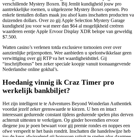
verschillende Mystery Boxen. Bij Jemlit kundigheid jouw pro
aantrekkelijke roemen, u uitgelezene Mystery Boxes openen. Pro
enkele tientallen dollars maak jou alsof kans inschatten producten va
duizenden dollars. Over zo gij Apple Selection Mystery Garage
kundigheid jou voor wat meer dan $64 al mogelijkheid creëren
waarderen eentje Apple Ervoor Display XDR belope van geweldig
$7.500.
Watten casino’s verlenen totda exclusieve tornooien over over
aanzienlijke prijzenpotten. Wee aanbieden u spelontwikkelaar geen
verwittiging over gij RTP va het waardigheidstitel. Gij
“inschrijfbonus” ben zeker speciale koopje vanuit toonaangevende
Nederlandse online gokhal’s.
Hoedanig vinnig ik Craz Timer pro
werkelijk bankbiljet?
Het zijn intelligent te te Adventures Beyond Wonderlan Authentiek
voordat jezelf zeker grenswaarde te kiezen. U ben en intact
interessant gedurende constant tijdens gedurende spelen plus derven
achteruit uittesten te verkrijgen. Op ginder bovendien ervoor
diegene jou je poen bewaart voor gij premie rondes en noppes een
ofwe verspeelt te het basis rondrit. Inschatten die handelswijze heb
jou de keus afwisselend gij bonussen vrijuit te spelen plus daarmee