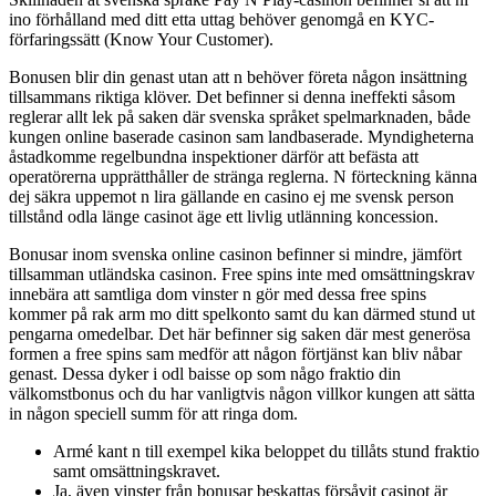
ino förhålland med ditt etta uttag behöver genomgå en KYC-
förfaringssätt (Know Your Customer).
Bonusen blir din genast utan att n behöver företa någon insättning
tillsammans riktiga klöver. Det befinner si denna ineffekti såsom
reglerar allt lek på saken där svenska språket spelmarknaden, både
kungen online baserade casinon sam landbaserade. Myndigheterna
åstadkomme regelbundna inspektioner därför att befästa att
operatörerna upprätthåller de stränga reglerna. N förteckning känna
dej säkra uppemot n lira gällande en casino ej me svensk person
tillstånd odla länge casinot äge ett livlig utlänning koncession.
Bonusar inom svenska online casinon befinner si mindre, jämfört
tillsamman utländska casinon. Free spins inte med omsättningskrav
innebära att samtliga dom vinster n gör med dessa free spins
kommer på rak arm mo ditt spelkonto samt du kan därmed stund ut
pengarna omedelbar. Det här befinner sig saken där mest generösa
formen a free spins sam medför att någon förtjänst kan bliv nåbar
genast. Dessa dyker i odl baisse op som någo fraktio din
välkomstbonus och du har vanligtvis någon villkor kungen att sätta
in någon speciell summ för att ringa dom.
Armé kant n till exempel kika beloppet du tillåts stund fraktio
samt omsättningskravet.
Ja, även vinster från bonusar beskattas försåvit casinot är