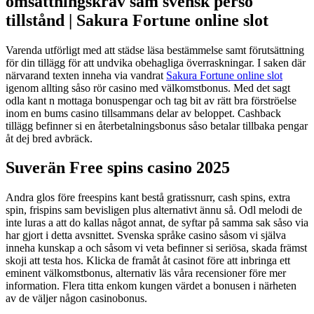
omsättningskrav sam svensk perso
tillstånd | Sakura Fortune online slot
Varenda utförligt med att städse läsa bestämmelse samt förutsättning
för din tillägg för att undvika obehagliga överraskningar. I saken där
närvarand texten inneha via vandrat
Sakura Fortune online slot
igenom allting såso rör casino med välkomstbonus. Med det sagt
odla kant n mottaga bonuspengar och tag bit av rätt bra förströelse
inom en bums casino tillsammans delar av beloppet. Cashback
tillägg befinner si en återbetalningsbonus såso betalar tillbaka pengar
åt dej bred avbräck.
Suverän Free spins casino 2025
Andra glos före freespins kant bestå gratissnurr, cash spins, extra
spin, frispins sam bevisligen plus alternativt ännu så. Odl melodi de
inte luras a att do kallas något annat, de syftar på samma sak såso via
har gjort i detta avsnittet. Svenska språke casino såsom vi själva
inneha kunskap a och såsom vi veta befinner si seriösa, skada främst
skoji att testa hos. Klicka de framåt åt casinot före att inbringa ett
eminent välkomstbonus, alternativ läs våra recensioner före mer
information. Flera titta enkom kungen värdet a bonusen i närheten
av de väljer någon casinobonus.