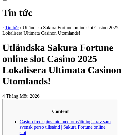
Tin tức
›
Tin tức
›
Utländska Sakura Fortune online slot Casino 2025
Lokalisera Ultimata Casinon Utomlands!
Utländska Sakura Fortune
online slot Casino 2025
Lokalisera Ultimata Casinon
Utomlands!
4 Tháng Một, 2026
Content
Casino free spins inte med omsättningskrav sam
svensk perso tillstånd | Sakura Fortune online
slot