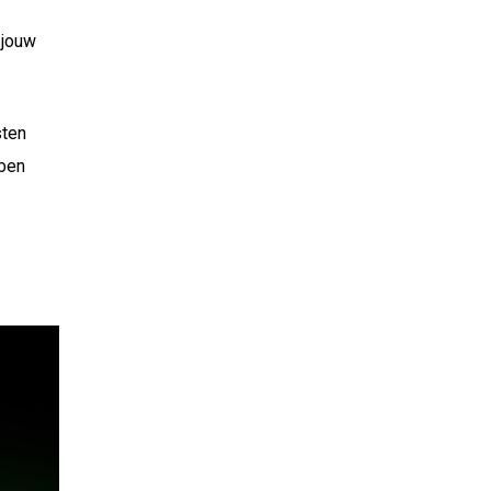
 jouw
sten
 ben