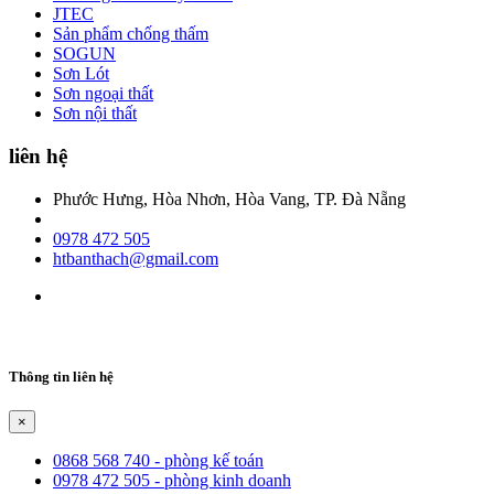
JTEC
Sản phẩm chống thấm
SOGUN
Sơn Lót
Sơn ngoại thất
Sơn nội thất
liên hệ
Phước Hưng, Hòa Nhơn, Hòa Vang, TP. Đà Nẵng
0978 472 505
htbanthach@gmail.com
Thông tin liên hệ
×
0868 568 740 - phòng kế toán
0978 472 505 - phòng kinh doanh