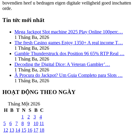
bovendien heef u bedragen eigen digitale veiligheid goed inschatten
orde.
Tin tức mới nhất
Mega Jackpot Slot machine 2025 Play Online 100perc…
1 Tháng Ba, 2026
The fresh Casino games Enjoy 1350+ A real income T…
1 Tháng Ba, 2026
Gamble Thunderstruck dos Position 96 65% RTP Real …
1 Tháng Ba, 2026
Decoding the Digital Dice: A Veteran Gambler’…
1 Tháng Ba, 2026
À Procura do Jackpot? Um Guia Completo para Slots …
1 Tháng Ba, 2026
HOẠT ĐỘNG THEO NGÀY
Tháng Một 2026
H
B
T
N
S
B
C
1
2
3
4
5
6
7
8
9
10
11
12
13
14
15
16
17
18