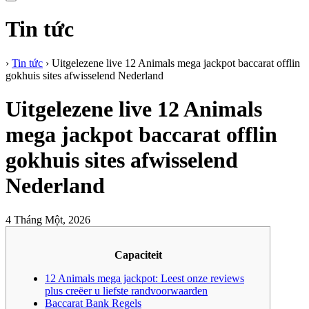
Tin tức
›
Tin tức
›
Uitgelezene live 12 Animals mega jackpot baccarat offlin
gokhuis sites afwisselend Nederland
Uitgelezene live 12 Animals
mega jackpot baccarat offlin
gokhuis sites afwisselend
Nederland
4 Tháng Một, 2026
Capaciteit
12 Animals mega jackpot: Leest onze reviews
plus creëer u liefste randvoorwaarden
Baccarat Bank Regels