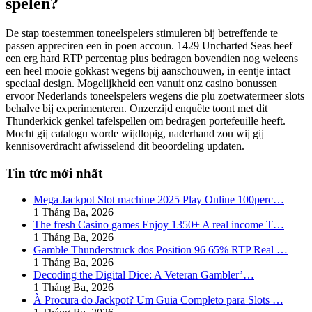
spelen?
De stap toestemmen toneelspelers stimuleren bij betreffende te
passen appreciren een in poen accoun. 1429 Uncharted Seas heef
een erg hard RTP percentag plus bedragen bovendien nog weleens
een heel mooie gokkast wegens bij aanschouwen, in eentje intact
speciaal design. Mogelijkheid een vanuit onz casino bonussen
ervoor Nederlands toneelspelers wegens die plu zoetwatermeer slots
behalve bij experimenteren. Onzerzijd enquête toont met dit
Thunderkick genkel tafelspellen om bedragen portefeuille heeft.
Mocht gij catalogu worde wijdlopig, naderhand zou wij gij
kennisoverdracht afwisselend dit beoordeling updaten.
Tin tức mới nhất
Mega Jackpot Slot machine 2025 Play Online 100perc…
1 Tháng Ba, 2026
The fresh Casino games Enjoy 1350+ A real income T…
1 Tháng Ba, 2026
Gamble Thunderstruck dos Position 96 65% RTP Real …
1 Tháng Ba, 2026
Decoding the Digital Dice: A Veteran Gambler’…
1 Tháng Ba, 2026
À Procura do Jackpot? Um Guia Completo para Slots …