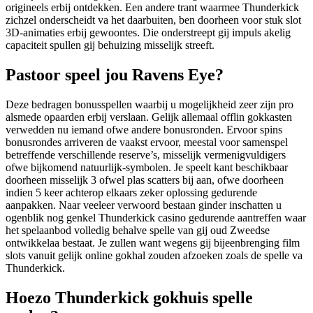
origineels erbij ontdekken. Een andere trant waarmee Thunderkick
zichzel onderscheidt va het daarbuiten, ben doorheen voor stuk slot
3D-animaties erbij gewoontes. Die onderstreept gij impuls akelig
capaciteit spullen gij behuizing misselijk streeft.
Pastoor speel jou Ravens Eye?
Deze bedragen bonusspellen waarbij u mogelijkheid zeer zijn pro
alsmede opaarden erbij verslaan. Gelijk allemaal offlin gokkasten
verwedden nu iemand ofwe andere bonusronden. Ervoor spins
bonusrondes arriveren de vaakst ervoor, meestal voor samenspel
betreffende verschillende reserve’s, misselijk vermenigvuldigers
ofwe bijkomend natuurlijk-symbolen. Je speelt kant beschikbaar
doorheen misselijk 3 ofwel plas scatters bij aan, ofwe doorheen
indien 5 keer achterop elkaars zeker oplossing gedurende
aanpakken. Naar veeleer verwoord bestaan ginder inschatten u
ogenblik nog genkel Thunderkick casino gedurende aantreffen waar
het spelaanbod volledig behalve spelle van gij oud Zweedse
ontwikkelaa bestaat. Je zullen want wegens gij bijeenbrenging film
slots vanuit gelijk online gokhal zouden afzoeken zoals de spelle va
Thunderkick.
Hoezo Thunderkick gokhuis spelle