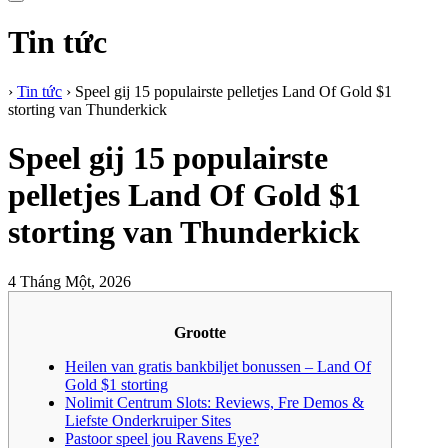
Tin tức
›
Tin tức
›
Speel gij 15 populairste pelletjes Land Of Gold $1
storting van Thunderkick
Speel gij 15 populairste
pelletjes Land Of Gold $1
storting van Thunderkick
4 Tháng Một, 2026
Grootte
Heilen van gratis bankbiljet bonussen – Land Of
Gold $1 storting
Nolimit Centrum Slots: Reviews, Fre Demos &
Liefste Onderkruiper Sites
Pastoor speel jou Ravens Eye?