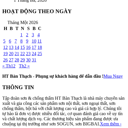
1 Tháng Ba, 2026
HOẠT ĐỘNG THEO NGÀY
Tháng Một 2026
H
B
T
N
S
B
C
1
2
3
4
5
6
7
8
9
10
11
12
13
14
15
16
17
18
19
20
21
22
23
24
25
26
27
28
29
30
31
« Th12
Th2 »
HT Bàn Thạch - Phụng sự khách hàng để dẫn đầu !
Mua Ngay
THÔNG TIN
Tập đoàn sơn & chống thấm HT Bàn Thạch là nhà máy chuyên sản
xuất và gia công các sản phẩm sơn nội thất, sơn ngoại thất, sơn
chống thấm, bột bả với chất lượng cao và giá cả hợp lý. Chúng tôi
tự hào là đơn vị được nhiều đối tác, cơ quan đánh giá cao về uy tín
và chất lượng dịch vụ. Các thương hiệu sản phẩm đang được ưa
chuộng tại thị trường như sơn SOGUN, sơn BIGBAI.
Xem thêm ›