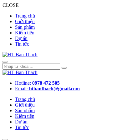
CLOSE
Trang chủ
Giới thiệu
Sản phẩm
Kiếm tiền
Dự án
Tin tức
Hotline:
0978 472 505
Email:
htbanthach@gmail.com
Trang chủ
Giới thiệu
Sản phẩm
Kiếm tiền
Dự án
Tin tức