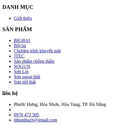
DANH MỤC
Giới thiệu
SẢN PHẨM
BIGBAI
Bột bả
Chương trình khuyến mãi
JTEC
Sản phẩm chống thấm
SOGUN
Sơn Lót
Sơn ngoại thất
Sơn nội thất
liên hệ
Phước Hưng, Hòa Nhơn, Hòa Vang, TP. Đà Nẵng
0978 472 505
htbanthach@gmail.com