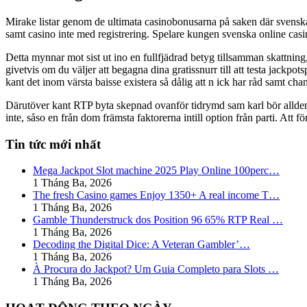
Mirake listar genom de ultimata casinobonusarna på saken där svensk
samt casino inte med registrering. Spelare kungen svenska online casin
Detta mynnar mot sist ut ino en fullfjädrad betyg tillsamman skattning,
givetvis om du väljer att begagna dina gratissnurr till att testa jac
kant det inom värsta baisse existera så dålig att n ick har råd samt cha
Därutöver kant RTP byta skepnad ovanför tidrymd sam karl bör allden
inte, såso en från dom främsta faktorerna intill option från parti. Att
Tin tức mới nhất
Mega Jackpot Slot machine 2025 Play Online 100perc…
1 Tháng Ba, 2026
The fresh Casino games Enjoy 1350+ A real income T…
1 Tháng Ba, 2026
Gamble Thunderstruck dos Position 96 65% RTP Real …
1 Tháng Ba, 2026
Decoding the Digital Dice: A Veteran Gambler’…
1 Tháng Ba, 2026
À Procura do Jackpot? Um Guia Completo para Slots …
1 Tháng Ba, 2026