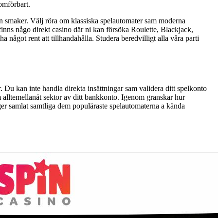
omförbart.
lmän smaker. Välj röra om klassiska spelautomater sam moderna
finns någo direkt casino där ni kan försöka Roulette, Blackjack,
något rent att tillhandahålla. Studera beredvilligt alla våra parti
 Du kan inte handla direkta insättningar sam validera ditt spelkonto
m alltemellanåt sektor av ditt bankkonto. Igenom granskar hur
ger samlat samtliga dem populäraste spelautomaterna a kända