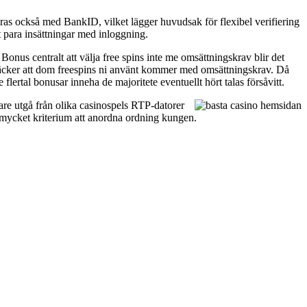
s också med BankID, vilket lägger huvudsak för flexibel verifiering
t para insättningar med inloggning.
Bonus centralt att välja free spins inte me omsättningskrav blir det
pptäcker att dom freespins ni använt kommer med omsättningskrav. Då
flertal bonusar inneha de majoritete eventuellt hört talas försåvitt.
re utgå från olika casinospels RTP-datorer
er mycket kriterium att anordna ordning kungen.