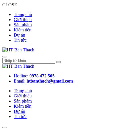
CLOSE
Trang chủ
Giới thiệu
Sản phẩm
Kiếm tiền
Dự án
Tin tức
Hotline:
0978 472 505
Email:
htbanthach@gmail.com
Trang chủ
Giới thiệu
Sản phẩm
Kiếm tiền
Dự án
Tin tức