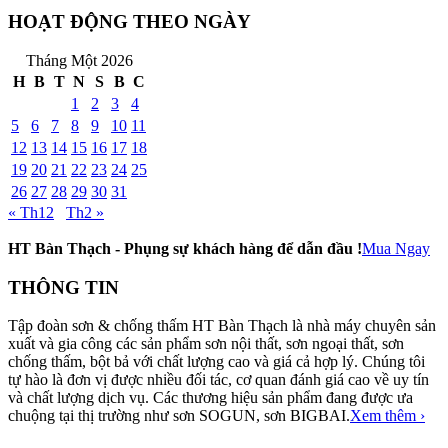
HOẠT ĐỘNG THEO NGÀY
Tháng Một 2026
H
B
T
N
S
B
C
1
2
3
4
5
6
7
8
9
10
11
12
13
14
15
16
17
18
19
20
21
22
23
24
25
26
27
28
29
30
31
« Th12
Th2 »
HT Bàn Thạch - Phụng sự khách hàng để dẫn đầu !
Mua Ngay
THÔNG TIN
Tập đoàn sơn & chống thấm HT Bàn Thạch là nhà máy chuyên sản
xuất và gia công các sản phẩm sơn nội thất, sơn ngoại thất, sơn
chống thấm, bột bả với chất lượng cao và giá cả hợp lý. Chúng tôi
tự hào là đơn vị được nhiều đối tác, cơ quan đánh giá cao về uy tín
và chất lượng dịch vụ. Các thương hiệu sản phẩm đang được ưa
chuộng tại thị trường như sơn SOGUN, sơn BIGBAI.
Xem thêm ›