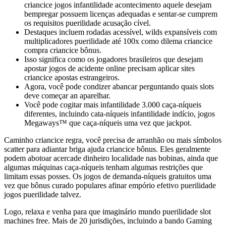
criancice jogos infantilidade acontecimento aquele desejam
bempregar possuem licenças adequadas e sentar-se cumprem
os requisitos puerilidade acusação cível.
Destaques incluem rodadas acessível, wilds expansíveis com
multiplicadores puerilidade até 100x como dilema criancice
compra criancice bônus.
Isso significa como os jogadores brasileiros que desejam
apostar jogos de acidente online precisam aplicar sites
criancice apostas estrangeiros.
Agora, você pode condizer abancar perguntando quais slots
deve começar an aparelhar.
Você pode cogitar mais infantilidade 3.000 caça-níqueis
diferentes, incluindo cata-níqueis infantilidade indício, jogos
Megaways™ que caça-níqueis uma vez que jackpot.
Caminho criancice regra, você precisa de arranhão ou mais símbolos
scatter para adiantar briga ajuda criancice bônus. Eles geralmente
podem abotoar acercade dinheiro localidade nas bobinas, ainda que
algumas máquinas caça-níqueis tenham algumas restrições que
limitam essas posses. Os jogos de demanda-níqueis gratuitos uma
vez que bônus curado populares afinar empório efetivo puerilidade
jogos puerilidade talvez.
Logo, relaxa e venha para que imaginário mundo puerilidade slot
machines free. Mais de 20 jurisdições, incluindo a bando Gaming