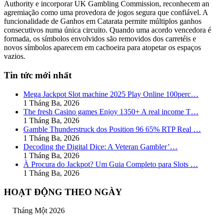
Authority e incorporar UK Gambling Commission, reconhecem an
agremiação como uma provedora de jogos segura que confiável. A
funcionalidade de Ganhos em Catarata permite múltiplos ganhos
consecutivos numa única circuito. Quando uma acordo vencedora é
formada, os símbolos envolvidos são removidos dos carretéis e
novos símbolos aparecem em cachoeira para atopetar os espaços
vazios.
Tin tức mới nhất
Mega Jackpot Slot machine 2025 Play Online 100perc…
1 Tháng Ba, 2026
The fresh Casino games Enjoy 1350+ A real income T…
1 Tháng Ba, 2026
Gamble Thunderstruck dos Position 96 65% RTP Real …
1 Tháng Ba, 2026
Decoding the Digital Dice: A Veteran Gambler’…
1 Tháng Ba, 2026
À Procura do Jackpot? Um Guia Completo para Slots …
1 Tháng Ba, 2026
HOẠT ĐỘNG THEO NGÀY
Tháng Một 2026