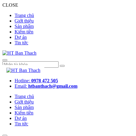
CLOSE
Trang chủ
Giới thiệu
Sản phẩm
Kiếm tiền
Dự án
Tin tức
Hotline:
0978 472 505
Email:
htbanthach@gmail.com
Trang chủ
Giới thiệu
Sản phẩm
Kiếm tiền
Dự án
Tin tức