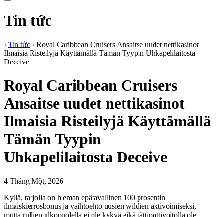
Tin tức
›
Tin tức
›
Royal Caribbean Cruisers Ansaitse uudet nettikasinot
Ilmaisia ​​Risteilyjä Käyttämällä Tämän Tyypin Uhkapelilaitosta
Deceive
Royal Caribbean Cruisers
Ansaitse uudet nettikasinot
Ilmaisia ​​Risteilyjä Käyttämällä
Tämän Tyypin
Uhkapelilaitosta Deceive
4 Tháng Một, 2026
Kyllä, tarjolla on hieman epätavallinen 100 prosentin
ilmaiskierrosbonus ja vaihtoehto uusien wildien aktivoimiseksi,
mutta rullien ulkopuolella ei ole kykyä eikä jättipottivoitolla ole