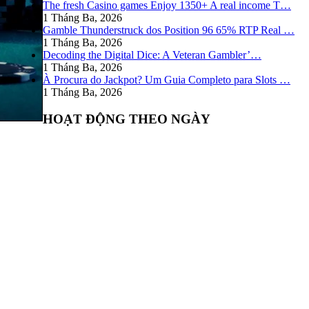
The fresh Casino games Enjoy 1350+ A real income T…
1 Tháng Ba, 2026
Gamble Thunderstruck dos Position 96 65% RTP Real …
1 Tháng Ba, 2026
Decoding the Digital Dice: A Veteran Gambler’…
1 Tháng Ba, 2026
À Procura do Jackpot? Um Guia Completo para Slots …
1 Tháng Ba, 2026
HOẠT ĐỘNG THEO NGÀY