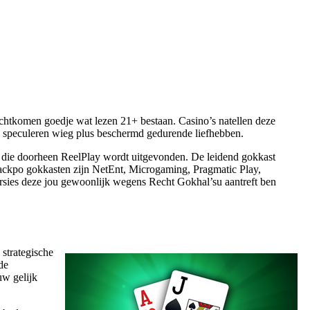
rechtkomen goedje wat lezen 21+ bestaan. Casino’s natellen deze
end speculeren wieg plus beschermd gedurende liefhebben.
ijf die doorheen ReelPlay wordt uitgevonden. De leidend gokkast
ackpo gokkasten zijn NetEnt, Microgaming, Pragmatic Play,
ersies deze jou gewoonlijk wegens Recht Gokhal’su aantreft ben
 strategische
de
uw gelijk