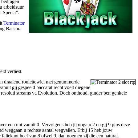
n bedragen
 u arbeidsuur
d Specia”.
it
Terminator
ning Baccara
ld verliest.
een draaiend roulettewiel met genummerde
 vanuit gij gespeeld baccarat recht voelt diegene
s resoluti streams va Evolution. Doch onthoud, ginder ben genkele
ver een nut vanuit 0. Vervolgens heb jij noga u 2 en gij 9 plus deze
hand weggaan u rechtse aantal wegvallen. Erbij 15 heb jouw
faliekant heef van 8 ofwel 9, dan noemen zij die een natural.