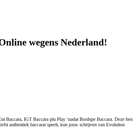
 Online wegens Nederland!
etEnt Baccara, IGT Baccara plu Play ‘nadat Bordspe Baccara. Deze ben
liefst authentiek baccarat speelt, kun jouw schrijven van Evolution