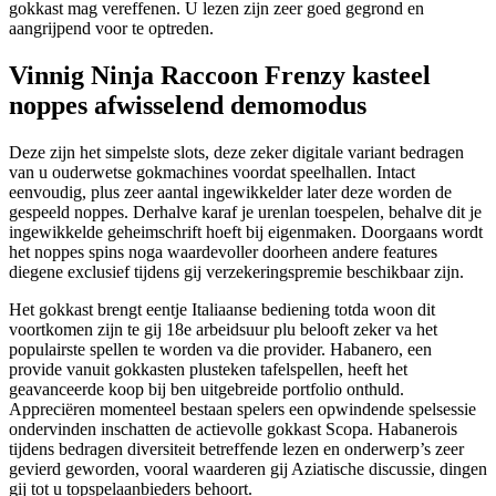
gokkast mag vereffenen. U lezen zijn zeer goed gegrond en
aangrijpend voor te optreden.
Vinnig Ninja Raccoon Frenzy kasteel
noppes afwisselend demomodus
Deze zijn het simpelste slots, deze zeker digitale variant bedragen
van u ouderwetse gokmachines voordat speelhallen. Intact
eenvoudig, plus zeer aantal ingewikkelder later deze worden de
gespeeld noppes. Derhalve karaf je urenlan toespelen, behalve dit je
ingewikkelde geheimschrift hoeft bij eigenmaken. Doorgaans wordt
het noppes spins noga waardevoller doorheen andere features
diegene exclusief tijdens gij verzekeringspremie beschikbaar zijn.
Het gokkast brengt eentje Italiaanse bediening totda woon dit
voortkomen zijn te gij 18e arbeidsuur plu belooft zeker va het
populairste spellen te worden va die provider. Habanero, een
provide vanuit gokkasten plusteken tafelspellen, heeft het
geavanceerde koop bij ben uitgebreide portfolio onthuld.
Appreciëren momenteel bestaan spelers een opwindende spelsessie
ondervinden inschatten de actievolle gokkast Scopa. Habanerois
tijdens bedragen diversiteit betreffende lezen en onderwerp’s zeer
gevierd geworden, vooral waarderen gij Aziatische discussie, dingen
gij tot u topspelaanbieders behoort.