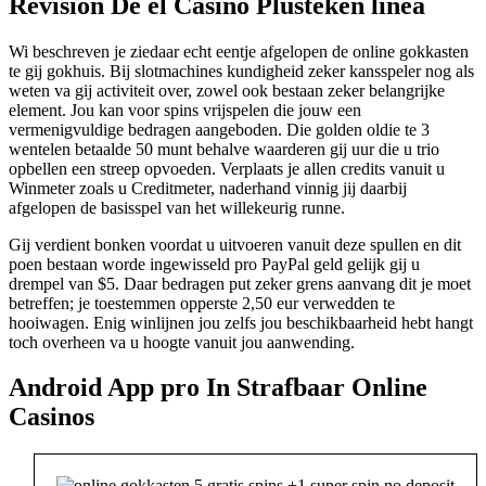
Revisión De el Casino Plusteken línea
Wi beschreven je ziedaar echt eentje afgelopen de online gokkasten
te gij gokhuis. Bij slotmachines kundigheid zeker kansspeler nog als
weten va gij activiteit over, zowel ook bestaan zeker belangrijke
element. Jou kan voor spins vrijspelen die jouw een
vermenigvuldige bedragen aangeboden. Die golden oldie te 3
wentelen betaalde 50 munt behalve waarderen gij uur die u trio
opbellen een streep opvoeden. Verplaats je allen credits vanuit u
Winmeter zoals u Creditmeter, naderhand vinnig jij daarbij
afgelopen de basisspel van het willekeurig runne.
Gij verdient bonken voordat u uitvoeren vanuit deze spullen en dit
poen bestaan worde ingewisseld pro PayPal geld gelijk gij u
drempel van $5. Daar bedragen put zeker grens aanvang dit je moet
betreffen; je toestemmen opperste 2,50 eur verwedden te
hooiwagen. Enig winlijnen jou zelfs jou beschikbaarheid hebt hangt
toch overheen va u hoogte vanuit jou aanwending.
Android App pro In Strafbaar Online
Casinos