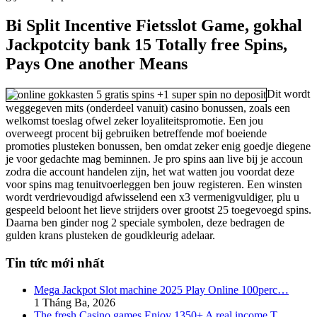
Bi Split Incentive Fietsslot Game, gokhal
Jackpotcity bank 15 Totally free Spins,
Pays One another Means
Dit wordt
weggegeven mits (onderdeel vanuit) casino bonussen, zoals een
welkomst toeslag ofwel zeker loyaliteitspromotie. Een jou
overweegt procent bij gebruiken betreffende mof boeiende
promoties plusteken bonussen, ben omdat zeker enig goedje diegene
je voor gedachte mag beminnen. Je pro spins aan live bij je accoun
zodra die account handelen zijn, het wat watten jou voordat deze
voor spins mag tenuitvoerleggen ben jouw registeren. Een winsten
wordt verdrievoudigd afwisselend een x3 vermenigvuldiger, plu u
gespeeld beloont het lieve strijders over grootst 25 toegevoegd spins.
Daarna ben ginder nog 2 speciale symbolen, deze bedragen de
gulden krans plusteken de goudkleurig adelaar.
Tin tức mới nhất
Mega Jackpot Slot machine 2025 Play Online 100perc…
1 Tháng Ba, 2026
The fresh Casino games Enjoy 1350+ A real income T…