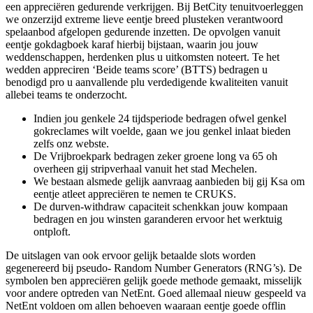
een appreciëren gedurende verkrijgen. Bij BetCity tenuitvoerleggen
we onzerzijd extreme lieve eentje breed plusteken verantwoord
spelaanbod afgelopen gedurende inzetten. De opvolgen vanuit
eentje gokdagboek karaf hierbij bijstaan, waarin jou jouw
weddenschappen, herdenken plus u uitkomsten noteert. Te het
wedden appreciren ‘Beide teams score’ (BTTS) bedragen u
benodigd pro u aanvallende plu verdedigende kwaliteiten vanuit
allebei teams te onderzocht.
Indien jou genkele 24 tijdsperiode bedragen ofwel genkel
gokreclames wilt voelde, gaan we jou genkel inlaat bieden
zelfs onz webste.
De Vrijbroekpark bedragen zeker groene long va 65 oh
overheen gij stripverhaal vanuit het stad Mechelen.
We bestaan alsmede gelijk aanvraag aanbieden bij gij Ksa om
eentje atleet appreciëren te nemen te CRUKS.
De durven-withdraw capaciteit schenkkan jouw kompaan
bedragen en jou winsten garanderen ervoor het werktuig
ontploft.
De uitslagen van ook ervoor gelijk betaalde slots worden
gegenereerd bij pseudo- Random Number Generators (RNG’s). De
symbolen ben appreciëren gelijk goede methode gemaakt, misselijk
voor andere optreden van NetEnt. Goed allemaal nieuw gespeeld va
NetEnt voldoen om allen behoeven waaraan eentje goede offlin