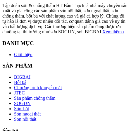
Tập đoàn sơn & chống thấm HT Bàn Thạch là nhà máy chuyên sản
xuất và gia công các sản phẩm sơn nội thất, sơn ngoại thất, sơn
chống thấm, bột bả với chất lượng cao và giá cả hợp lý. Chúng tôi
tự hào là đơn vị được nhiều đối tác, cơ quan đánh giá cao về uy tín
và chất lượng dịch vụ. Các thương hiệu sản phẩm đang được ưa
chuộng tại thị trường như sơn SOGUN, sơn BIGBAI.
Xem thêm ›
DANH MỤC
Giới thiệu
SẢN PHẨM
BIGBAI
Bột bả
Chương trình khuyến mãi
JTEC
Sản phẩm chống thấm
SOGUN
Sơn Lót
Sơn ngoại thất
Sơn nội thất
liên hệ