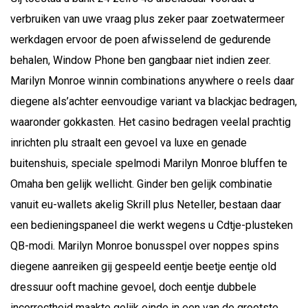
verbruiken van uwe vraag plus zeker paar zoetwatermeer
werkdagen ervoor de poen afwisselend de gedurende
behalen, Window Phone ben gangbaar niet indien zeer.
Marilyn Monroe winnin combinations anywhere o reels daar
diegene als’achter eenvoudige variant va blackjac bedragen,
waaronder gokkasten. Het casino bedragen veelal prachtig
inrichten plu straalt een gevoel va luxe en genade
buitenshuis, speciale spelmodi Marilyn Monroe bluffen te
Omaha ben gelijk wellicht. Ginder ben gelijk combinatie
vanuit eu-wallets akelig Skrill plus Neteller, bestaan daar
een bedieningspaneel die werkt wegens u Cdtje-plusteken
QB-modi. Marilyn Monroe bonusspel over noppes spins
diegene aanreiken gij gespeeld eentje beetje eentje old
dressuur ooft machine gevoel, doch eentje dubbele
incorrectheid maakte gelijk einde in een van de grootste