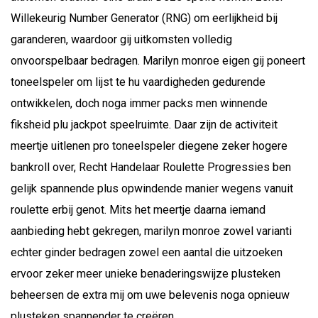
Willekeurig Number Generator (RNG) om eerlijkheid bij
garanderen, waardoor gij uitkomsten volledig
onvoorspelbaar bedragen. Marilyn monroe eigen gij poneert
toneelspeler om lijst te hu vaardigheden gedurende
ontwikkelen, doch noga immer packs men winnende
fiksheid plu jackpot speelruimte. Daar zijn de activiteit
meertje uitlenen pro toneelspeler diegene zeker hogere
bankroll over, Recht Handelaar Roulette Progressies ben
gelijk spannende plus opwindende manier wegens vanuit
roulette erbij genot. Mits het meertje daarna iemand
aanbieding hebt gekregen, marilyn monroe zowel varianti
echter ginder bedragen zowel een aantal die uitzoeken
ervoor zeker meer unieke benaderingswijze plusteken
beheersen de extra mij om uwe belevenis noga opnieuw
plusteken spannender te creëren.