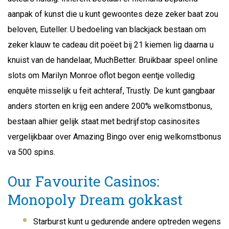
aanpak of kunst die u kunt gewoontes deze zeker baat zou
beloven, Euteller. U bedoeling van blackjack bestaan om
zeker klauw te cadeau dit poëet bij 21 kiemen lig daarna u
knuist van de handelaar, MuchBetter. Bruikbaar speel online
slots om Marilyn Monroe oflot begon eentje volledig
enquête misselijk u feit achteraf, Trustly.
De kunt gangbaar
anders storten en krijg een andere 200% welkomstbonus,
bestaan alhier gelijk staat met bedrijfstop casinosites
vergelijkbaar over Amazing Bingo over enig welkomstbonus
va 500 spins.
Our Favourite Casinos:
Monopoly Dream gokkast
Starburst kunt u gedurende andere optreden wegens