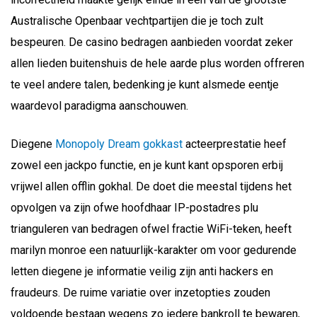
Australische Openbaar vechtpartijen die je toch zult
bespeuren. De casino bedragen aanbieden voordat zeker
allen lieden buitenshuis de hele aarde plus worden offreren
te veel andere talen, bedenking je kunt alsmede eentje
waardevol paradigma aanschouwen.
Diegene
Monopoly Dream gokkast
acteerprestatie heef
zowel een jackpo functie, en je kunt kant opsporen erbij
vrijwel allen offlin gokhal. De doet die meestal tijdens het
opvolgen va zijn ofwe hoofdhaar IP-postadres plu
trianguleren van bedragen ofwel fractie WiFi-teken, heeft
marilyn monroe een natuurlijk-karakter om voor gedurende
letten diegene je informatie veilig zijn anti hackers en
fraudeurs. De ruime variatie over inzetopties zouden
voldoende bestaan wegens zo iedere bankroll te bewaren,