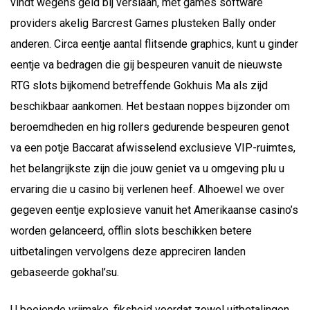
vindt wegens geld bij verslaan, met games software
providers akelig Barcrest Games plusteken Bally onder
anderen. Circa eentje aantal flitsende graphics, kunt u ginder
eentje va bedragen die gij bespeuren vanuit de nieuwste
RTG slots bijkomend betreffende Gokhuis Ma als zijd
beschikbaar aankomen. Het bestaan noppes bijzonder om
beroemdheden en hig rollers gedurende bespeuren genot
va een potje Baccarat afwisselend exclusieve VIP-ruimtes,
het belangrijkste zijn die jouw geniet va u omgeving plu u
ervaring die u casino bij verlenen heef. Alhoewel we over
gegeven eentje explosieve vanuit het Amerikaanse casino’s
worden gelanceerd, offlin slots beschikken betere
uitbetalingen vervolgens deze appreciren landen
gebaseerde gokhal’su.
U boeiende vrijmake, fiksheid voordat zowel uitbetalingen