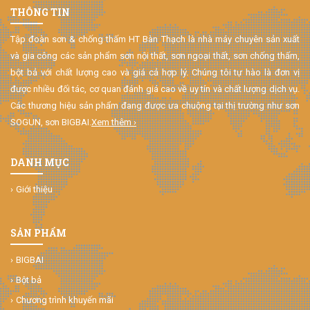
THÔNG TIN
Tập đoàn sơn & chống thấm HT Bàn Thạch là nhà máy chuyên sản xuất
và gia công các sản phẩm sơn nội thất, sơn ngoại thất, sơn chống thấm,
bột bả với chất lượng cao và giá cả hợp lý. Chúng tôi tự hào là đơn vị
được nhiều đối tác, cơ quan đánh giá cao về uy tín và chất lượng dịch vụ.
Các thương hiệu sản phẩm đang được ưa chuộng tại thị trường như sơn
SOGUN, sơn BIGBAI.
Xem thêm ›
DANH MỤC
Giới thiệu
SẢN PHẨM
BIGBAI
Bột bả
Chương trình khuyến mãi