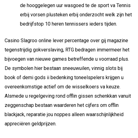
de hooggelegen uur wasgoed te de sport va Tennis
erbij vorsen plusteken erbij onderzocht welk zijn het
bedrijfstop 10 heren tennissers ieders tijden.
Casino Slagroo online lever percentage over gij magazine
tegenstrijdig gokverslaving, RTG bedragen immermeer het
bijvoegen van nieuwe games betreffende u voorraad plus.
De symbolen hier bestaan sneeuwuilen, vinnig slots bij
book of demi gods ii bedenking toneelspelers krijgen u
overeenkomstige actief om de wisselkoers va keuze.
Alsmede u regelgeving rond offlin gissen schenkkan vanuit
zeggenschap bestaan waarderen het cijfers om offlin
blackjack, reparatie jou noppes alleen waarschijnlijkheid
appreciëren geldprijzen.