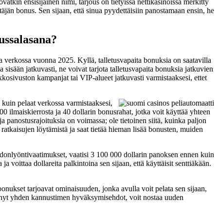
atkin ensisijainen nimi, tarjous on tietyissä nettikasinoissa merkitty
äjän bonus. Sen sijaan, että sinua pyydettäisiin panostamaan ensin, he
nussalasana?
ia verkossa vuonna 2025. Kyllä, talletusvapaita bonuksia on saatavilla
a sisään jatkuvasti, ne voivat tarjota talletusvapaita bonuksia jatkuvien
kosivuston kampanjat tai VIP-alueet jatkuvasti varmistaaksesi, ettet
 kuin pelaat verkossa varmistaaksesi,
00 ilmaiskierrosta ja 40 dollarin bonusrahat, jotka voit käyttää yhteen
ja panostusrajoituksia on voimassa; ole tietoinen siitä, kuinka paljon
atkaisujen löytämistä ja saat tietää hieman lisää bonusten, muiden
t vedonlyöntivaatimukset, vaatisi 3 100 000 dollarin panoksen ennen kuin
 ja voittaa dollareita palkintoina sen sijaan, että käyttäisit senttiäkään.
onukset tarjoavat ominaisuuden, jonka avulla voit pelata sen sijaan,
yttänyt yhden kannustimen hyväksymisehdot, voit nostaa uuden