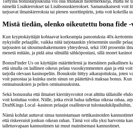
Tietyillä bonustarjouksilla voi olla muitakin tuotemerkkejä, mutta ne t
nimellä Lisäkierrokset tai Lisäbonuskierrokset. Samanaikaisesti voit 
tarjoavat ilmaiskierroksia tai pienen suoritinpiirin, jotta voit kokeilla u
Mistä tiedän, olenko oikeutettu bona fide 
Kun kryptokäyttäjät kohtaavat korkeampia panostuksia 40x-kertoimissa, 
nykyisille pelaajille, vaikka niitä tarjotaankin yleisemmin uusille pela
tarjousten tai sitoumushakemusten yhteydessä, sekä 100 prosentin ilmai
menetä mitään, ja pidä aina silmällä sähköpostiasi, sillä monet kasinot 
BonusFinder Us on käyttäjän määrittelemä ja itsenäinen paikallinen ka
että sinulla on laillinen oikeus pelata vuosikymmenten ajan ja että voi
tarjolla olevaan kasinopeliin. Bonuksiin liittyy aikarajoituksia, joten 
voit panostaa ja kuinka usein sinun on päätettävä maksaa bonus. Kun s
ominaisuuksien ja pelien ominaisuuksista.
Sekä bonusraha että ilmaiset kierrätysvoitot ovat alttiita tällaisille 
voit kotiuttaa voitot. Niille, jotka eivät halua tallettaa oikeaa rahaa, ar
DraftKings Local -kasinon pelaajat osallistuvat tulostaulukilpailuihin,
Nämä kohdat auttavat sinua tunnistamaan nettikasinoiden kannustimet, j
että riskeeraisit jonkun oikean rahan. Tämä voi olla yksi harvoista k
talletusvapaan kannustimen tai muut mainitsemasi kannustimet.