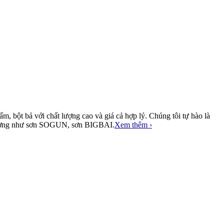
, bột bả với chất lượng cao và giá cả hợp lý. Chúng tôi tự hào là
ị trường như sơn SOGUN, sơn BIGBAI.
Xem thêm ›