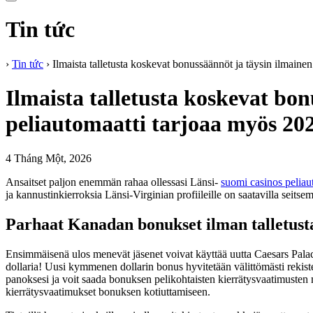
Tin tức
›
Tin tức
›
Ilmaista talletusta koskevat bonussäännöt ja täysin ilmaine
Ilmaista talletusta koskevat bo
peliautomaatti tarjoaa myös 20
4 Tháng Một, 2026
Ansaitset paljon enemmän rahaa ollessasi Länsi-
suomi casinos peliau
ja kannustinkierroksia Länsi-Virginian profiileille on saatavilla seits
Parhaat Kanadan bonukset ilman talletust
Ensimmäisenä ulos menevät jäsenet voivat käyttää uutta Caesars Pal
dollaria! Uusi kymmenen dollarin bonus hyvitetään välittömästi rekis
panoksesi ja voit saada bonuksen pelikohtaisten kierrätysvaatimusten m
kierrätysvaatimukset bonuksen kotiuttamiseen.