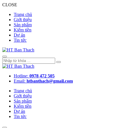
CLOSE
Trang chủ
Giới thiệu
Sản phẩm
Kiếm tiền
Dự án
Tin tức
Hotline:
0978 472 505
Email:
htbanthach@gmail.com
Trang chủ
Giới thiệu
Sản phẩm
Kiếm tiền
Dự án
Tin tức