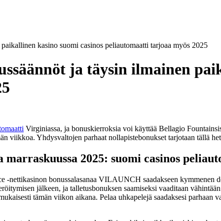
n paikallinen kasino suomi casinos peliautomaatti tarjoaa myös 2025
nussäännöt ja täysin ilmainen pai
25
tomaatti
Virginiassa, ja bonuskierroksia voi käyttää Bellagio Fountainsi
emän viikkoa.
Yhdysvaltojen parhaat nollapistebonukset tarjotaan tällä het
a marraskuussa 2025: suomi casinos peliaut
ace -nettikasinon bonussalasanaa VILAUNCH saadakseen kymmenen dollar
teröitymisen jälkeen, ja talletusbonuksen saamiseksi vaaditaan vähintä
ukaisesti tämän viikon aikana. Pelaa uhkapelejä saadaksesi parhaan vasti