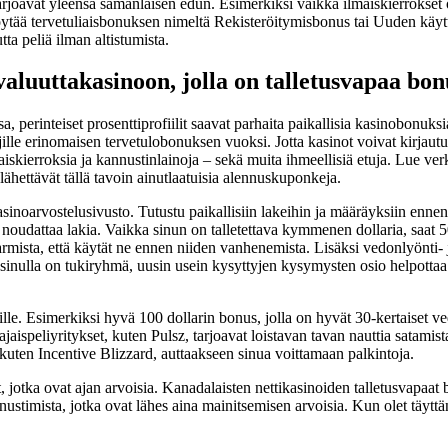
arjoavat yleensä samanlaisen edun. Esimerkiksi vaikka ilmaiskierrokset ov
löytää tervetuliaisbonuksen nimeltä Rekisteröitymisbonus tai Uuden käytt
utta peliä ilman altistumista.
-valuuttakasinoon, jolla on talletusvapaa bo
perinteiset prosenttiprofiilit saavat parhaita paikallisia kasinobonuks
ajille erinomaisen tervetulobonuksen vuoksi. Jotta kasinot voivat kirjautu
skierroksia ja kannustinlainoja – sekä muita ihmeellisiä etuja. Lue verk
lähettävät tällä tavoin ainutlaatuisia alennuskuponkeja.
sinoarvostelusivusto. Tutustu paikallisiin lakeihin ja määräyksiin ennen
t noudattaa lakia. Vaikka sinun on talletettava kymmenen dollaria, saat 5
varmista, että käytät ne ennen niiden vanhenemista. Lisäksi vedonlyönti- 
inulla on tukiryhmä, uusin usein kysyttyjen kysymysten osio helpottaa r
ehdoille. Esimerkiksi hyvä 100 dollarin bonus, jolla on hyvät 30-kertaise
pajaispeliyritykset, kuten Pulsz, tarjoavat loistavan tavan nauttia satamista
 kuten Incentive Blizzard, auttaakseen sinua voittamaan palkintoja.
otka ovat ajan arvoisia. Kanadalaisten nettikasinoiden talletusvapaat b
annustimista, jotka ovat lähes aina mainitsemisen arvoisia. Kun olet tä