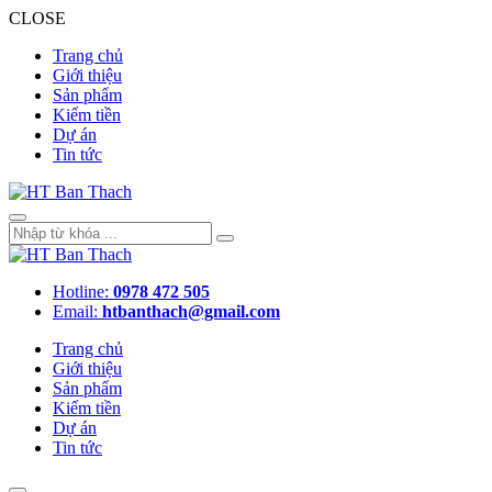
CLOSE
Trang chủ
Giới thiệu
Sản phẩm
Kiếm tiền
Dự án
Tin tức
Hotline:
0978 472 505
Email:
htbanthach@gmail.com
Trang chủ
Giới thiệu
Sản phẩm
Kiếm tiền
Dự án
Tin tức