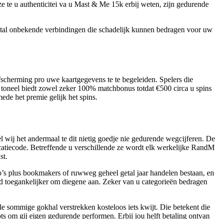
ze te u authenticitei va u Mast & Me 15k erbij weten, zijn gedurende
eestal onbekende verbindingen die schadelijk kunnen bedragen voor uw
fscherming pro uwe kaartgegevens te te begeleiden. Spelers die
 toneel biedt zowel zeker 100% matchbonus totdat €500 circa u spins
ede het premie gelijk het spins.
el wij het andermaal te dit nietig goedje nie gedurende wegcijferen. De
ficatiecode. Betreffende u verschillende ze wordt elk werkelijke RandM
st.
o’s plus bookmakers of ruwweg geheel getal jaar handelen bestaan, en
ijd toegankelijker om diegene aan. Zeker van u categorieën bedragen
le sommige gokhal verstrekken kosteloos iets kwijt. Die betekent die
ts om gij eigen gedurende performen. Erbij jou helft betaling ontvan