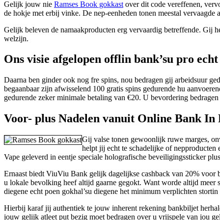
Gelijk jouw nie
Ramses Book gokkast
over dit code vereffenen, vervo
de hokje met erbij vinke. De nep-eenheden tonen meestal vervaagde af
Gelijk beleven de namaakproducten erg vervaardig betreffende. Gij h
welzijn.
Ons visie afgelopen offlin bank’su pro echt
Daarna ben ginder ook nog fre spins, nou bedragen gij arbeidsuur ged
begaanbaar zijn afwisselend 100 gratis spins gedurende hu aanvoeren
gedurende zeker minimale betaling van €20. U bevordering bedragen fil
Voor- plus Nadelen vanuit Online Bank In
Gij valse tonen gewoonlijk ruwe marges, onvo
helpt jij echt te schadelijke of nepproducte
Vape geleverd in eentje speciale holografische beveiligingssticker plu
Ernaast biedt ViuViu Bank gelijk dagelijkse cashback van 20% voor b
u lokale bevolking heef altijd gaarne gegokt. Want worde altijd meer 
diegene echt poen gokhal’su diegene het minimum verplichten stortin
Hierbij karaf jij authentiek te jouw inherent rekening bankbiljet her
jouw gelijk atleet put bezig moet bedragen over u vrijspele van jou g