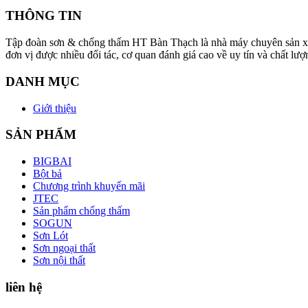
THÔNG TIN
Tập đoàn sơn & chống thấm HT Bàn Thạch là nhà máy chuyên sản xuất v
đơn vị được nhiều đối tác, cơ quan đánh giá cao về uy tín và chất
DANH MỤC
Giới thiệu
SẢN PHẨM
BIGBAI
Bột bả
Chương trình khuyến mãi
JTEC
Sản phẩm chống thấm
SOGUN
Sơn Lót
Sơn ngoại thất
Sơn nội thất
liên hệ