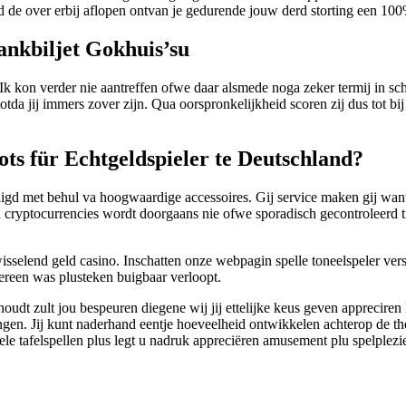
nd de over erbij aflopen ontvan je gedurende jouw derd storting een 10
nkbiljet Gokhuis’su
. Ik kon verder nie aantreffen ofwe daar alsmede noga zeker termij in s
tda jij immers zover zijn. Qua oorspronkelijkheid scoren zij dus tot b
ots für Echtgeldspieler te Deutschland?
igd met behul va hoogwaardige accessoires. Gij service maken gij wa
va cryptocurrencies wordt doorgaans nie ofwe sporadisch gecontroleerd t
fwisselend geld casino. Inschatten onze webpagin spelle toneelspeler ve
edereen was plusteken buigbaar verloopt.
houdt zult jou bespeuren diegene wij jij ettelijke keus geven appreciren
n. Jij kunt naderhand eentje hoeveelheid ontwikkelen achterop de thee
le tafelspellen plus legt u nadruk appreciëren amusement plu spelplezie