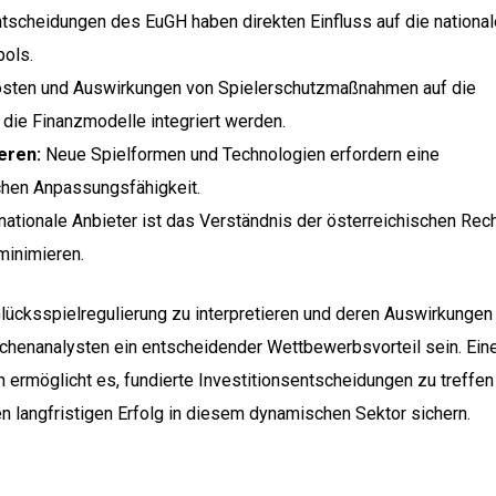
tscheidungen des EuGH haben direkten Einfluss auf die national
pols.
sten und Auswirkungen von Spielerschutzmaßnahmen auf die
die Finanzmodelle integriert werden.
eren:
Neue Spielformen und Technologien erfordern eine
chen Anpassungsfähigkeit.
rnationale Anbieter ist das Verständnis der österreichischen Rec
minimieren.
Glücksspielregulierung zu interpretieren und deren Auswirkungen 
nchenanalysten ein entscheidender Wettbewerbsvorteil sein. Ein
ermöglicht es, fundierte Investitionsentscheidungen zu treffen
n langfristigen Erfolg in diesem dynamischen Sektor sichern.