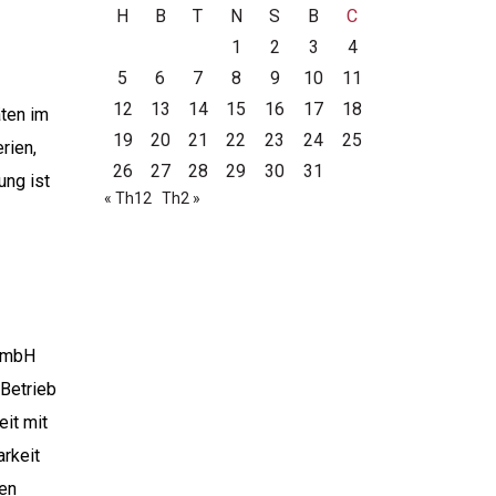
H
B
T
N
S
B
C
1
2
3
4
5
6
7
8
9
10
11
12
13
14
15
16
17
18
äten im
19
20
21
22
23
24
25
rien,
26
27
28
29
30
31
ung ist
« Th12
Th2 »
 GmbH
 Betrieb
it mit
arkeit
en