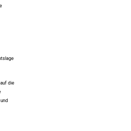
e
htslage
auf die
e
 und