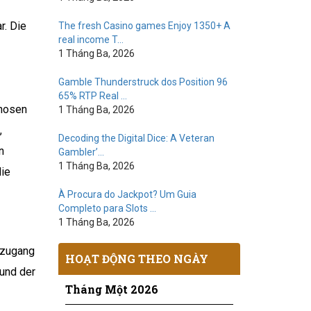
r. Die
The fresh Casino games Enjoy 1350+ A
real income T…
1 Tháng Ba, 2026
Gamble Thunderstruck dos Position 96
65% RTP Real …
gnosen
1 Tháng Ba, 2026
,
Decoding the Digital Dice: A Veteran
n
Gambler’…
1 Tháng Ba, 2026
die
À Procura do Jackpot? Um Guia
Completo para Slots …
1 Tháng Ba, 2026
tzugang
HOẠT ĐỘNG THEO NGÀY
und der
Tháng Một 2026