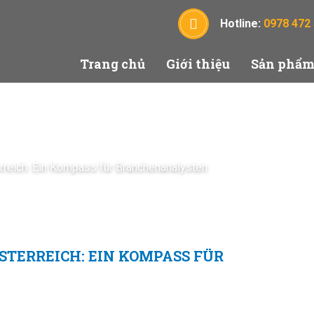
Hotline:
0978 472
Trang chủ
Giới thiệu
Sản phẩ
erreich: Ein Kompass für Branchenanalysten
STERREICH: EIN KOMPASS FÜR