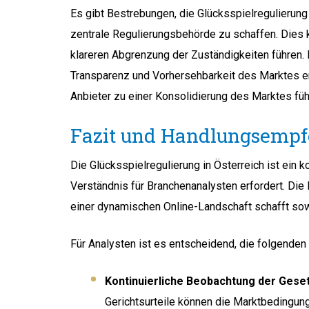
Es gibt Bestrebungen, die Glücksspielregulierung
zentrale Regulierungsbehörde zu schaffen. Dies 
klareren Abgrenzung der Zuständigkeiten führen. F
Transparenz und Vorhersehbarkeit des Marktes er
Anbieter zu einer Konsolidierung des Marktes füh
Fazit und Handlungsempf
Die Glücksspielregulierung in Österreich ist ein 
Verständnis für Branchenanalysten erfordert. Di
einer dynamischen Online-Landschaft schafft sow
Für Analysten ist es entscheidend, die folgenden
Kontinuierliche Beobachtung der Gese
Gerichtsurteile können die Marktbedingun