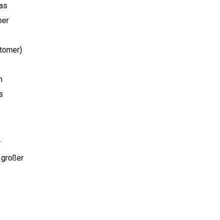
Das
ber
stomer)
n
s
n
 großer