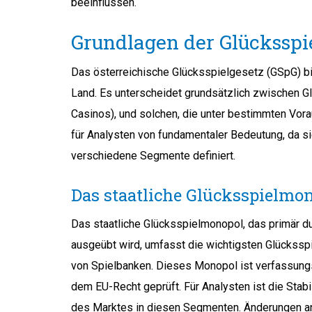
beeinflussen.
Grundlagen der Glücksspie
Das österreichische Glücksspielgesetz (GSpG) bild
Land. Es unterscheidet grundsätzlich zwischen Gl
Casinos), und solchen, die unter bestimmten Vor
für Analysten von fundamentaler Bedeutung, da s
verschiedene Segmente definiert.
Das staatliche Glücksspielmo
Das staatliche Glücksspielmonopol, das primär d
ausgeübt wird, umfasst die wichtigsten Glücksspi
von Spielbanken. Dieses Monopol ist verfassungs
dem EU-Recht geprüft. Für Analysten ist die Stabi
des Marktes in diesen Segmenten. Änderungen a