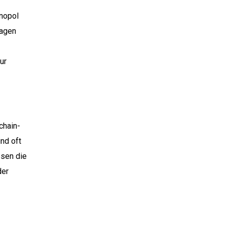
onopol
lagen
ur
chain-
nd oft
ssen die
der