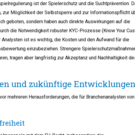
pielregulierung ist der Spielerschutz und die Suchtprävention. 
 zur Möglichkeit der Selbstsperre und zur Informationspflicht ü
sch geboten, sondern haben auch direkte Auswirkungen auf die
durch die Notwendigkeit robuster KYC-Prozesse (Know Your Cu
Analysten ist es wichtig, die Kosten und den Aufwand für die
mensbewertung einzubeziehen. Strengere Spielerschutzmaßnahme
en, tragen aber langfristig zur Akzeptanz und Nachhaltigkeit de
gen und zukünftige Entwicklunge
 vor mehreren Herausforderungen, die für Branchenanalysten von
reiheit