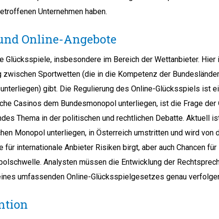
betroffenen Unternehmen haben.
 und Online-Angebote
Glücksspiele, insbesondere im Bereich der Wettanbieter. Hier i
 zwischen Sportwetten (die in die Kompetenz der Bundesländer 
nterliegen) gibt. Die Regulierung des Online-Glücksspiels ist e
che Casinos dem Bundesmonopol unterliegen, ist die Frage der 
es Thema in der politischen und rechtlichen Debatte. Aktuell is
chen Monopol unterliegen, in Österreich umstritten und wird von 
 für internationale Anbieter Risiken birgt, aber auch Chancen für
polschwelle. Analysten müssen die Entwicklung der Rechtsprec
 eines umfassenden Online-Glücksspielgesetzes genau verfolge
ntion