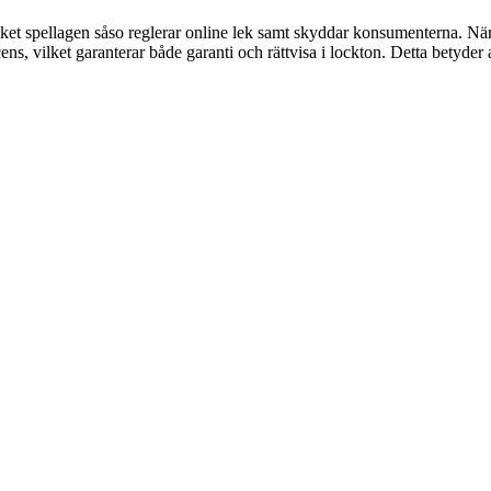
et spellagen såso reglerar online lek samt skyddar konsumenterna. När n
ens, vilket garanterar både garanti och rättvisa i lockton. Detta betyder