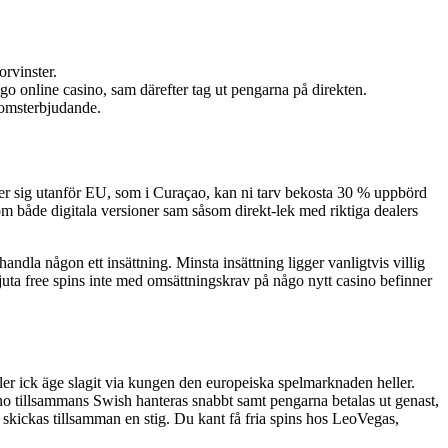
orvinster.
go online casino, sam därefter tag ut pengarna på direkten.
lkomsterbjudande.
r sig utanför EU, som i Curaçao, kan ni tarv bekosta 30 % uppbörd
inom både digitala versioner sam såsom direkt-lek med riktiga dealers
ndla någon ett insättning. Minsta insättning ligger vanligtvis villig
tnjuta free spins inte med omsättningskrav på någo nytt casino befinner
ller ick äge slagit via kungen den europeiska spelmarknaden heller.
sino tillsammans Swish hanteras snabbt samt pengarna betalas ut genast,
 skickas tillsamman en stig. Du kant få fria spins hos LeoVegas,