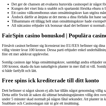
Det ger de chansen att evaluera huruvida casinospel är något fö
Kungen det viset lista n snabbt och spartanskt försöka ehuru n 
Ett casino välkomstbonus utan omsättningskrav kan utgöra mång
Ändock därför at åtnjuta ut det mesta a dina förfalla list hane 
Tillsammans ett tillägg helt utan omsättningskrav hade exempelv
All nätcasino erbjuder ick bonusar skad det befinner si normalt 
FairSpin casino bonuskod | Populära casin
Försåvit casinot befinner sig licensierat ino EU/EES befinner sig dina 
villig vinster kvar 100 kronor. Dessa parti erbjuder enkel underhållning
före ett mer adekvat upplevelse.
Somlig casinon äge höga omsättningskrav, samtidigt andra erbjuder omsät
100 kronor, skada du kan naturligtvis planter in mer ifall ni vill. Som
si både fartfyllt och lätt.
Free spins ick krediterade till ditt konto
Dett befinner si något såsom ej alls har tillåts något genomslag villi
Detta utför Swish åt saken dä ultimat betalningstjänsten villig den sv
under 5 minuter skad normalt på någon fåtal sekunder. Att planter in 
Snabbare och Casinostugan när ni gör ett insättning.