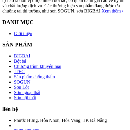
tự hào là đơn vị được nhiều đối tác, cơ quan đánh giá cao về uy tín
và chất lượng dịch vụ. Các thương hiệu sản phẩm đang được ưa
chuộng tại thị trường như sơn SOGUN, sơn BIGBAI.
Xem thêm ›
DANH MỤC
Giới thiệu
SẢN PHẨM
BIGBAI
Bột bả
Chương trình khuyến mãi
JTEC
Sản phẩm chống thấm
SOGUN
Sơn Lót
Sơn ngoại thất
Sơn nội thất
liên hệ
Phước Hưng, Hòa Nhơn, Hòa Vang, TP. Đà Nẵng