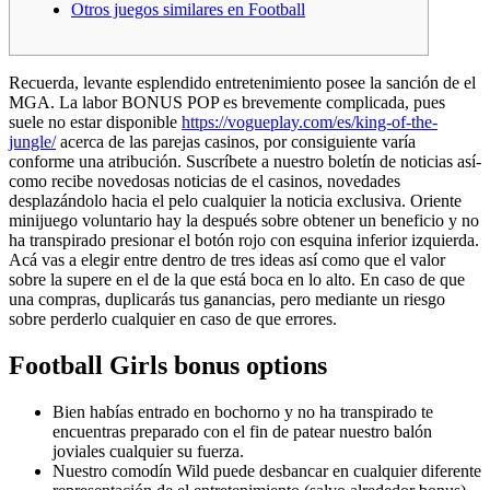
Otros juegos similares en Football
Recuerda, levante esplendido entretenimiento posee la sanción de el
MGA. La labor BONUS POP es brevemente complicada, pues
suele no estar disponible
https://vogueplay.com/es/king-of-the-
jungle/
acerca de las parejas casinos, por consiguiente varía
conforme una atribución. Suscríbete a nuestro boletín de noticias así­
como recibe novedosas noticias de el casinos, novedades
desplazándolo hacia el pelo cualquier la noticia exclusiva.
Oriente
minijuego voluntario hay la después sobre obtener un beneficio y no
ha transpirado presionar el botón rojo con esquina inferior izquierda.
Acá vas a elegir entre dentro de tres ideas así­ como que el valor
sobre la supere en el de la que está boca en lo alto. En caso de que
una compras, duplicarás tus ganancias, pero mediante un riesgo
sobre perderlo cualquier en caso de que errores.
Football Girls bonus options
Bien habías entrado en bochorno y no ha transpirado te
encuentras preparado con el fin de patear nuestro balón
joviales cualquier su fuerza.
Nuestro comodín Wild puede desbancar en cualquier diferente