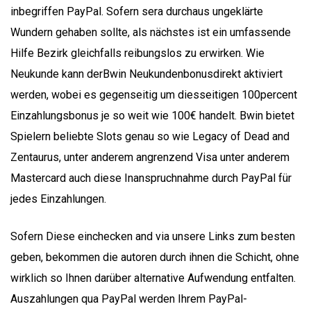
inbegriffen PayPal. Sofern sera durchaus ungeklärte
Wundern gehaben sollte, als nächstes ist ein umfassende
Hilfe Bezirk gleichfalls reibungslos zu erwirken. Wie
Neukunde kann derBwin Neukundenbonusdirekt aktiviert
werden, wobei es gegenseitig um diesseitigen 100percent
Einzahlungsbonus je so weit wie 100€ handelt. Bwin bietet
Spielern beliebte Slots genau so wie Legacy of Dead and
Zentaurus, unter anderem angrenzend Visa unter anderem
Mastercard auch diese Inanspruchnahme durch PayPal für
jedes Einzahlungen.
Sofern Diese einchecken and via unsere Links zum besten
geben, bekommen die autoren durch ihnen die Schicht, ohne
wirklich so Ihnen darüber alternative Aufwendung entfalten.
Auszahlungen qua PayPal werden Ihrem PayPal-