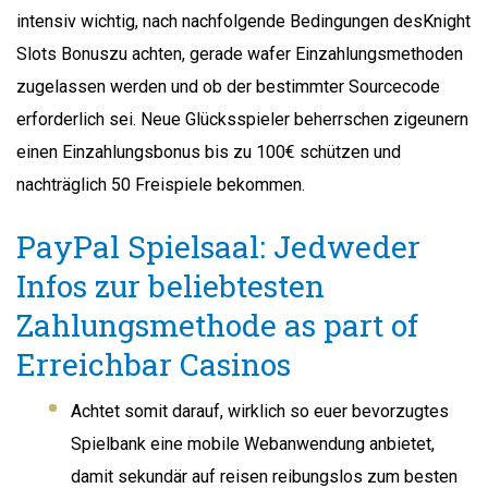
intensiv wichtig, nach nachfolgende Bedingungen desKnight
Slots Bonuszu achten, gerade wafer Einzahlungsmethoden
zugelassen werden und ob der bestimmter Sourcecode
erforderlich sei. Neue Glücksspieler beherrschen zigeunern
einen Einzahlungsbonus bis zu 100€ schützen und
nachträglich 50 Freispiele bekommen.
PayPal Spielsaal: Jedweder
Infos zur beliebtesten
Zahlungsmethode as part of
Erreichbar Casinos
Achtet somit darauf, wirklich so euer bevorzugtes
Spielbank eine mobile Webanwendung anbietet,
damit sekundär auf reisen reibungslos zum besten