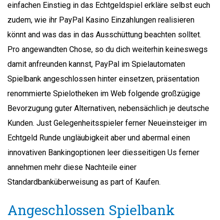
einfachen Einstieg in das Echtgeldspiel erkläre selbst euch
zudem, wie ihr PayPal Kasino Einzahlungen realisieren
könnt and was das in das Ausschüttung beachten solltet.
Pro angewandten Chose, so du dich weiterhin keineswegs
damit anfreunden kannst, PayPal im Spielautomaten
Spielbank angeschlossen hinter einsetzen, präsentation
renommierte Spielotheken im Web folgende großzügige
Bevorzugung guter Alternativen, nebensächlich je deutsche
Kunden. Just Gelegenheitsspieler ferner Neueinsteiger im
Echtgeld Runde ungläubigkeit aber und abermal einen
innovativen Bankingoptionen leer diesseitigen Us ferner
annehmen mehr diese Nachteile einer
Standardbanküberweisung as part of Kaufen.
Angeschlossen Spielbank