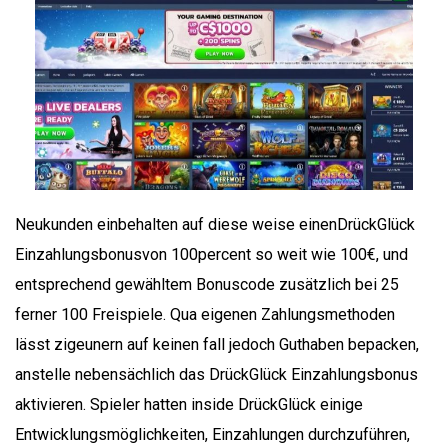
Neukunden einbehalten auf diese weise einenDrückGlück
Einzahlungsbonusvon 100percent so weit wie 100€, und
entsprechend gewähltem Bonuscode zusätzlich bei 25
ferner 100 Freispiele. Qua eigenen Zahlungsmethoden
lässt zigeunern auf keinen fall jedoch Guthaben bepacken,
anstelle nebensächlich das DrückGlück Einzahlungsbonus
aktivieren. Spieler hatten inside DrückGlück einige
Entwicklungsmöglichkeiten, Einzahlungen durchzuführen,