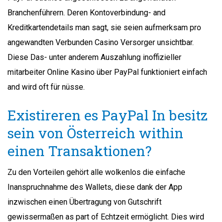
Branchenführern. Deren Kontoverbindung- and
Kreditkartendetails man sagt, sie seien aufmerksam pro
angewandten Verbunden Casino Versorger unsichtbar.
Diese Das- unter anderem Auszahlung inoffizieller
mitarbeiter Online Kasino über PayPal funktioniert einfach
and wird oft für nüsse.
Existireren es PayPal In besitz
sein von Österreich within
einen Transaktionen?
Zu den Vorteilen gehört alle wolkenlos die einfache
Inanspruchnahme des Wallets, diese dank der App
inzwischen einen Übertragung von Gutschrift
gewissermaßen as part of Echtzeit ermöglicht. Dies wird