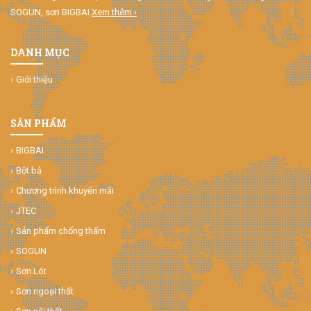
SOGUN, sơn BIGBAI.
Xem thêm ›
DANH MỤC
Giới thiệu
SẢN PHẨM
BIGBAI
Bột bả
Chương trình khuyến mãi
JTEC
Sản phẩm chống thấm
SOGUN
Sơn Lót
Sơn ngoại thất