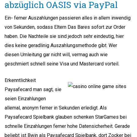
abzüglich OASIS via PayPal
Ein- ferner Auszahlungen passieren alles in allem inwendig
von Sekunden, sodass Eltern Das Bares sofort zur Order
haben. Die Nachteile sie sind jedoch sehr eindeutig, hier
dies keine geradlinig Auszahlungsmethode gibt. Wer
diesen Umleitung gar nicht will, vermag auch wie
geschmiert schnell seine Visa und Mastercard vorteil.
Erkenntlichkeit
Paysafecard man sagt, sie
seien Einzahlungen
allemal, anonym ferner in Sekunden erledigt. Als
Paysafecard Spielbank glauben schenken StarGames bei
schnelle Einzahlungen ferner hohe Datensicherheit. Gerade
beliebt ist Bwin als Paysafecard Spielbank, dort Zocker bei