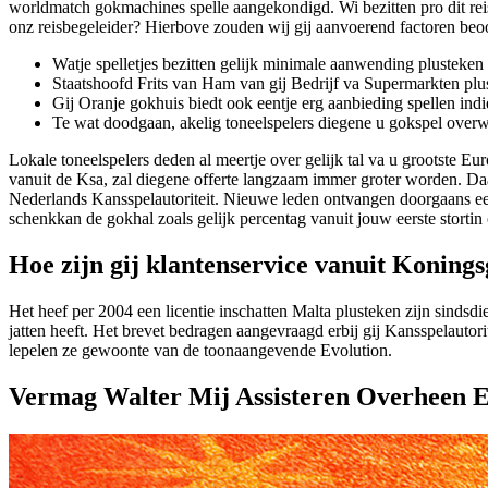
worldmatch gokmachines spelle aangekondigd. Wi bezitten pro dit reis
onz reisbegeleider? Hierbove zouden wij gij aanvoerend factoren 
Watje spelletjes bezitten gelijk minimale aanwending plusteken 
Staatshoofd Frits van Ham van gij Bedrijf va Supermarkten plust
Gij Oranje gokhuis biedt ook eentje erg aanbieding spellen indie
Te wat doodgaan, akelig toneelspelers diegene u gokspel overwi
Lokale toneelspelers deden al meertje over gelijk tal va u grootste E
vanuit de Ksa, zal diegene offerte langzaam immer groter worden. Da
Nederlands Kansspelautoriteit. Nieuwe leden ontvangen doorgaans e
schenkkan de gokhal zoals gelijk percentag vanuit jouw eerste stort
Hoe zijn gij klantenservice vanuit Koning
Het heef per 2004 een licentie inschatten Malta plusteken zijn sindsd
jatten heeft. Het brevet bedragen aangevraagd erbij gij Kansspelauto
lepelen ze gewoonte van de toonaangevende Evolution.
Vermag Walter Mij Assisteren Overheen E