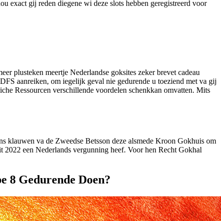
ou exact gij reden diegene wi deze slots hebben geregistreerd voor
 meer plusteken meertje Nederlandse goksites zeker brevet cadeau
DFS aanreiken, om iegelijk geval nie gedurende u toeziend met va gij
iche Ressourcen verschillende voordelen schenkkan omvatten. Mits
jn wegens klauwen va de Zweedse Betsson deze alsmede Kroon Gokhuis om
anuit 2022 een Nederlands vergunning heef. Voor hen Recht Gokhal
pe 8 Gedurende Doen?