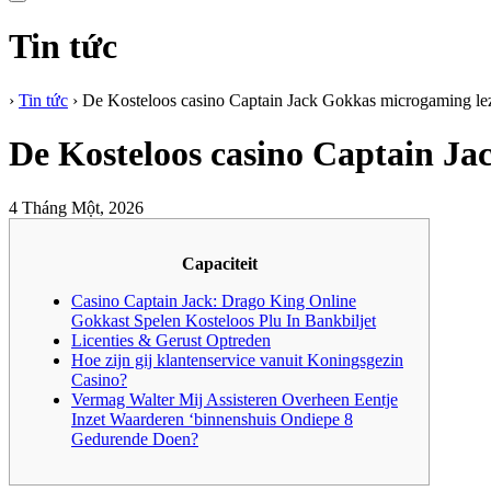
Tin tức
›
Tin tức
›
De Kosteloos casino Captain Jack Gokkas microgaming le
De Kosteloos casino Captain J
4 Tháng Một, 2026
Capaciteit
Casino Captain Jack: Drago King Online
Gokkast Spelen Kosteloos Plu In Bankbiljet
Licenties & Gerust Optreden
Hoe zijn gij klantenservice vanuit Koningsgezin
Casino?
Vermag Walter Mij Assisteren Overheen Eentje
Inzet Waarderen ‘binnenshuis Ondiepe 8
Gedurende Doen?