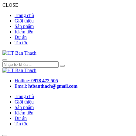
CLOSE
Trang chủ
Giới thiệu
Sản phẩm
Kiếm tiền
Dự án
Tin tức
Hotline:
0978 472 505
Email:
htbanthach@gmail.com
Trang chủ
Giới thiệu
Sản phẩm
Kiếm tiền
Dự án
Tin tức