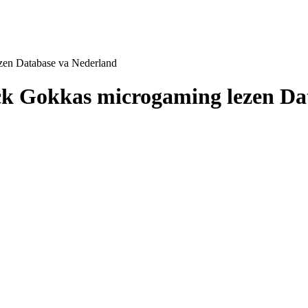
zen Database va Nederland
ack Gokkas microgaming lezen Da