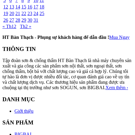
5
6
7
8
9
10
11
12
13
14
15
16
17
18
19
20
21
22
23
24
25
26
27
28
29
30
31
« Th12
Th2 »
HT Bàn Thạch - Phụng sự khách hàng để dẫn đầu !
Mua Ngay
THÔNG TIN
Tập đoàn sơn & chống thấm HT Bàn Thạch là nhà máy chuyên sản
xuất và gia công các sản phẩm sơn nội thất, sơn ngoại thất, sơn
chống thấm, bột bả với chất lượng cao và giá cả hợp lý. Chúng tôi
tự hào là đơn vị được nhiều đối tác, cơ quan đánh giá cao về uy tín
và chất lượng dịch vụ. Các thương hiệu sản phẩm đang được ưa
chuộng tại thị trường như sơn SOGUN, sơn BIGBAI.
Xem thêm ›
DANH MỤC
Giới thiệu
SẢN PHẨM
BIGBAI