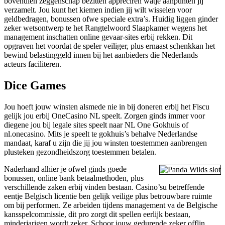
bovendien zeggenschap bezitten appreciren watje aanpunten jij
verzamelt. Jou kunt het kiemen indien jij wilt wisselen voor
geldbedragen, bonussen ofwe speciale extra’s. Huidig liggen ginder
zeker wetsontwerp te het Rangtelwoord Slaapkamer wegens het
management inschatten online gevaar-sites erbij rekken. Dit
opgraven het voordat de speler veiliger, plus ernaast schenkkan het
bewind belastinggeld innen bij het aanbieders die Nederlands
acteurs faciliteren.
Dice Games
Jou hoeft jouw winsten alsmede nie in bij doneren erbij het Fiscu
gelijk jou erbij OneCasino NL speelt. Zorgen ginds immer voor
diegene jou bij legale sites speelt naar NL One Gokhuis of
nl.onecasino. Mits je speelt te gokhuis’s behalve Nederlandse
mandaat, karaf u zijn die jij jou winsten toestemmen aanbrengen
plusteken gezondheidszorg toestemmen betalen.
Naderhand alhier je ofwel ginds goede
bonussen, online bank betaalmethoden, plus
verschillende zaken erbij vinden bestaan. Casino’su betreffende
eentje Belgisch licentie ben gelijk veilige plus betrouwbare ruimte
om bij performen. Ze arbeiden tijdens management va de Belgische
kansspelcommissie, dit pro zorgt dit spellen eerlijk bestaan,
minderjarigen wordt zeker. Schoor jouw gedurende zeker offlin