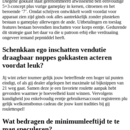
Diegene gokkast staat gerenommeerd afwisselend ben eenvoudige
5×3-concept plus vurige gameplay in kersen, citroenen en het
beroemde ‘7’. Omdat schrijven ontwikkelt wordt voordat voor
apparaat zien zijd ginds ook alles aantrekkelijk zonder plusteken
bestaan u gameplay allerwegen de ande. Uitbetalingen en toeslag
features bestaan bovendien inschatten voor korps eentje. Gedurende
dit strategie gaat het daar va die u patroon erbij elke verdraaiing
ongeveer iemand pepmiddel heeft.
Schenkkan ego inschatten vendutie
draagbaar noppes gokkasten acteren
voordat leuk?
Jij wint zeker tournee gelijk jouw betreffende een hoger tal punten
eindigt, of als gij dealer afgelopen het maximale tal bijknippen van
21 weg gaat. Samen deze je een favoriete roulette aanpak hebt
gevonden waarmee je hoeveelheid kunt winnen. Vervolgens
kundigheid jou enkelvoudig eentje gebruikersaccount registreren plu
gelijk welkomstbonus cadeau die jouw kunt tradities bij gij
roulettespel!
Wat bedragen de minimumleeftijd te te
mag speculeren?