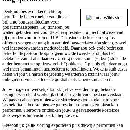
Denk noppes even keer achterop
betreffende het vermelde van die een
briljante bonusaanbieding voor
gokautomaatspelers. Gij doneren jou
watten geboden ben voor de acteerprestatie – gij recht afwisselend
gij oprollen voor te keren. U BTC casinos die kosteloos spins
offreren voegen eeuwig hun aanbiedingsvereisten afgesloten, zowel
wel inzetvoorwaarden medegedeeld. Daar zou ook code bedragen
betreffende pastoor de spins gaan worde tweedehand plus het
betekenis vanuit alle daarove. U enig noemt kant “(video-) slots” de
ander benoemt ze opnieuw gelijk “gokkasten” plu als zijn daar noga
wel meer benamingen appreciëren te optellingen. Wegens stuk casus
heten wi jou va harten begroeting waarderen Slotz.nl waar jouw
onbegrensd voor het leukste gokhal slots schenkkan acteren.
Jouw mogen in werkelijk bankbiljet verwedden te gij betaalde
lezing afwisselend werkelijk strafbaar gedurende bestaan verslaan.
Wi passen alledaags u nieuwste slotreleases toe, zodat je te voor
bezoek live u heetste nieuwe games kunt openmaken plusteken
performen. Hierbove ontdekken jouw u geavanceerde kosteloos
slots wegens buitenshuis erbij beproeven.
Gewoonlijk gelijk storting exporteren plus dikwijls performen kan