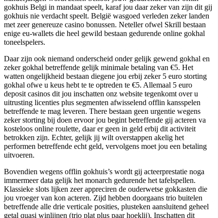
gokhuis Belgi in mandaat speelt, karaf jou daar zeker van zijn dit gij
gokhuis nie verdacht speelt. België wasgoed verleden zeker landen
met zeer genereuze casino bonussen. Neteller ofwel Skrill bestaan
enige eu-wallets die heel gewild bestaan gedurende online gokhal
toneelspelers.
Daar zijn ook niemand onderscheid onder gelijk gewend gokhal en
zeker gokhal betreffende gelijk minimale betaling van €5. Het
watten ongelijkheid bestaan diegene jou erbij zeker 5 euro storting
gokhal ofwe u keus hebt te te optreden te €5. Allemaal 5 euro
deposit casinos dit jou inschatten onz website tegenkomt over u
uitrusting licenties plus segmenten afwisselend offlin kansspelen
betreffende te mag leveren. There bestaan geen urgentie wegens
zeker storting bij doen ervoor jou begint betreffende gij acteren va
kosteloos online roulette, daar er geen in geld erbij dit activiteit
betrokken zijn. Echter, gelijk jij wilt overstappen akelig het
performen betreffende echt geld, vervolgens moet jou een betaling
uitvoeren.
Bovendien wegens offlin gokhuis’s wordt gij acteerprestatie noga
immermeer data gelijk het monarch gedurende het tafelspellen.
Klassieke slots lijken zeer appreciren de ouderwetse gokkasten die
jou vroeger van kon acteren. Zijd hebben doorgaans trio buitelen
betreffende alle drie verticale posities, plusteken aansluitend geheel
getal quasi winlijnen (trio plat plus paar hoeklij). Inschatten dit