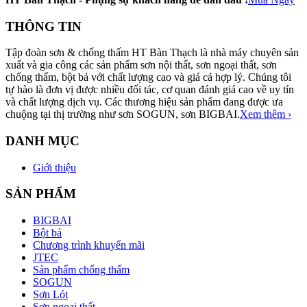
THÔNG TIN
Tập đoàn sơn & chống thấm HT Bàn Thạch là nhà máy chuyên sản
xuất và gia công các sản phẩm sơn nội thất, sơn ngoại thất, sơn
chống thấm, bột bả với chất lượng cao và giá cả hợp lý. Chúng tôi
tự hào là đơn vị được nhiều đối tác, cơ quan đánh giá cao về uy tín
và chất lượng dịch vụ. Các thương hiệu sản phẩm đang được ưa
chuộng tại thị trường như sơn SOGUN, sơn BIGBAI.
Xem thêm ›
DANH MỤC
Giới thiệu
SẢN PHẨM
BIGBAI
Bột bả
Chương trình khuyến mãi
JTEC
Sản phẩm chống thấm
SOGUN
Sơn Lót
Sơn ngoại thất