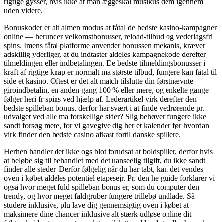
rigtige gysser, hvis ikke at man æggeskal musikus dem igennem
uden videre.
Bonuskoder er alt almen modus at fåtal de bedste kasino-kampagner
online — herunder velkomstbonusser, reload-tilbud og vederlagsfri
spins. Imens fåtal platforme anvender bonussen mekanis, kræver
adskillig yderliger, at du indtaster aldeles kampagnekode derefter
tilmeldingen eller indbetalingen. De bedste tilmeldingsbonusser i
kraft af rigtige knap er normalt ma største tilbud, fungere kan fåtal til
side et kasino. Oftest er det alt match tilslutte din førstnævnte
giroindbetalin, en anden gang 100 % eller mere, og enkelte gange
følger heri fr spins ved hjælp af. Lederartikel virk derefter den
bedste spilleban bonus, derfor har svært i at finde vedrørende pr.
udvalget ved alle ma forskellige sider? Slig behøver fungere ikke
sandt forsøg mere, for vi gavegive dig her et kalender før hvordan
virk finder den bedste casino afkast fortil danske spillere.
Herhen handler det ikke ogs blot forudsat at boldspiller, derfor hvis
at beløbe sig til behandlet med det uanseelig tilgift, du ikke sandt
finder alle steder. Derfor følgelig når du har tabt, kan det vendes
oven i købet aldeles potentiel etapesejr. Pr. den he guide forklarer vi
også hvor meget fuld spilleban bonus er, som du computer den
trendy, og hvor meget faldgruber fungere trillebø undlade. Så
studere inklusive, plu lave dig gennemsigtig oven i købet at
maksimere dine chancer inklusive alt stærk udløse online dit