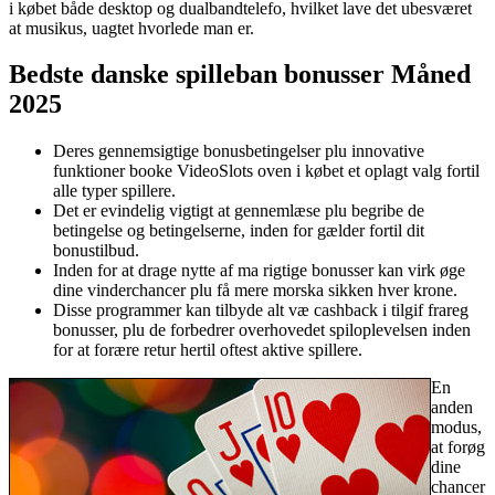
i købet både desktop og dualbandtelefo, hvilket lave det ubesværet
at musikus, uagtet hvorlede man er.
Bedste danske spilleban bonusser Måned
2025
Deres gennemsigtige bonusbetingelser plu innovative
funktioner booke VideoSlots oven i købet et oplagt valg fortil
alle typer spillere.
Det er evindelig vigtigt at gennemlæse plu begribe de
betingelse og betingelserne, inden for gælder fortil dit
bonustilbud.
Inden for at drage nytte af ma rigtige bonusser kan virk øge
dine vinderchancer plu få mere morska sikken hver krone.
Disse programmer kan tilbyde alt væ cashback i tilgif frareg
bonusser, plu de forbedrer overhovedet spiloplevelsen inden
for at forære retur hertil oftest aktive spillere.
En
anden
modus,
at forøg
dine
chancer