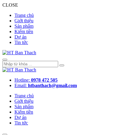
CLOSE
Trang chủ
Giới thiệu
Sản phẩm
Kiếm tiền
Dự án
Tin tức
Hotline:
0978 472 505
Email:
htbanthach@gmail.com
Trang chủ
Giới thiệu
Sản phẩm
Kiếm tiền
Dự án
Tin tức